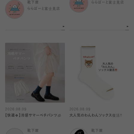
靴下屋
ららぽーと富士見店
ららぽーと富士見店
2026.08.09
2026.08.09
【快適🍀】冷感サマーペチパンツ🧊
大人気のわんわんソックス復活‼️
靴下屋
靴下屋