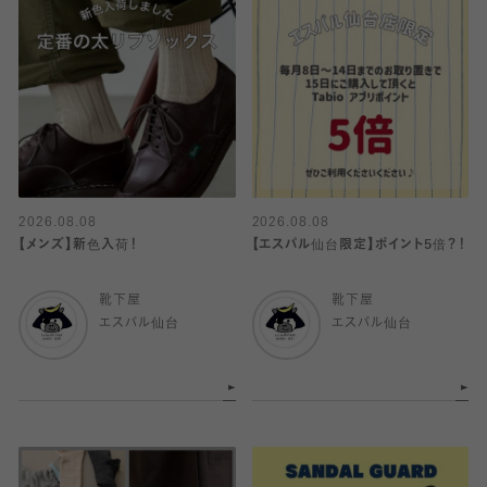
2026.08.08
2026.08.08
【メンズ】新色入荷！
【エスパル仙台限定】ポイント5倍？！
靴下屋
靴下屋
エスパル仙台
エスパル仙台