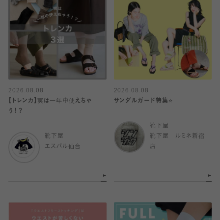
2026.08.08
2026.08.08
【トレンカ】実は一年中使えちゃ
サンダルガード特集⭐️
う！？
靴下屋
靴下屋
靴下屋 ルミネ新宿
エスパル仙台
店