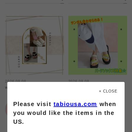
2026.08.08
2026.08.08
web限定！サンダルガード特集🩴☀️
サンダルに合わせられるパーツソッ
× CLOSE
クス特集☆
Please visit
tabiousa.com
when
靴下屋
ららぽーと富士見店
靴下屋
you would like the items in the
武蔵小杉東急スクエ
US.
ア