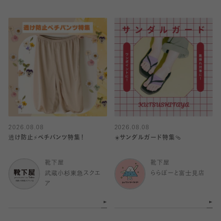
2026.08.08
2026.08.08
透け防止⚡️ペチパンツ特集！
☀️サンダルガード特集🩴
靴下屋
靴下屋
武蔵小杉東急スクエ
ららぽーと富士見店
ア