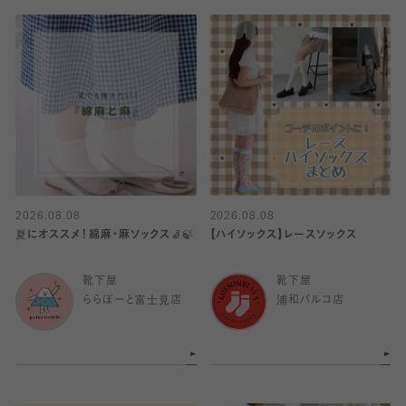
2026.08.08
2026.08.08
夏にオススメ！綿麻・麻ソックス🧦🍃
【ハイソックス】レースソックス
靴下屋
靴下屋
ららぽーと富士見店
浦和パルコ店