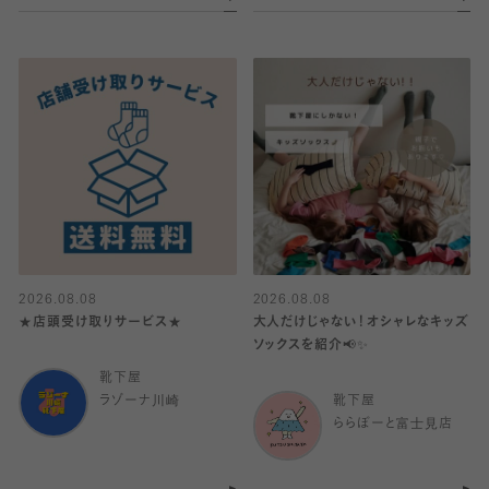
2026.08.08
2026.08.08
★店頭受け取りサービス★
大人だけじゃない！オシャレなキッズ
ソックスを紹介📢✨
靴下屋
ラゾーナ川崎
靴下屋
ららぽーと富士見店