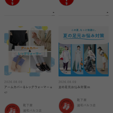
2026.08.09
2026.08.09
アームカバー＆レッグウォーマー☀️
夏の足元お悩み対策🪼
🍉
靴下屋
靴下屋
浦和パルコ店
浦和パルコ店