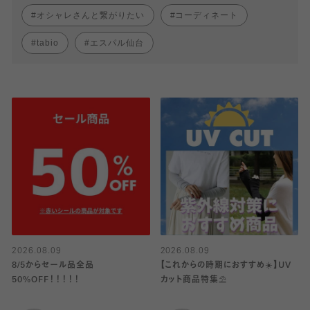
オシャレさんと繋がりたい
コーディネート
tabio
エスパル仙台
2026.08.09
2026.08.09
8/5からセール品全品
【これからの時期におすすめ☀️】UV
50%OFF！！！！！
カット商品特集⛱️