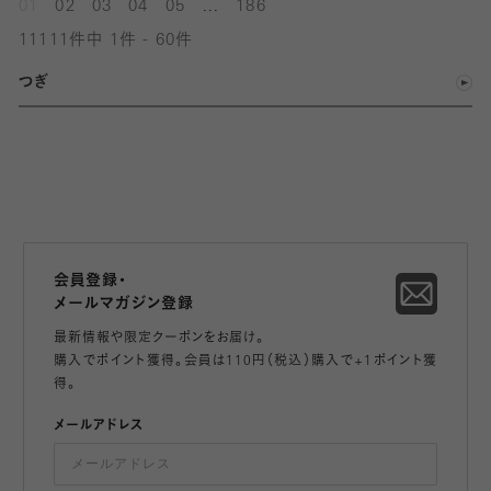
...
01
02
03
04
05
186
11111件中 1件 - 60件
つぎ
会員登録・
メールマガジン登録
最新情報や限定クーポンをお届け。
購入でポイント獲得。会員は110円（税込）購入で+1ポイント獲
得。
メールアドレス