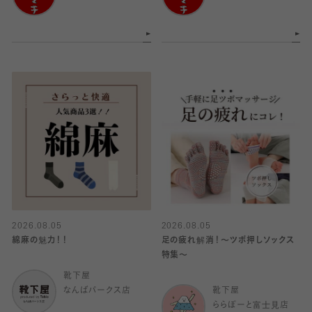
2026.08.05
2026.08.05
綿麻の魅力！！
足の疲れ解消！〜ツボ押しソックス
特集〜
靴下屋
なんばパークス店
靴下屋
ららぽーと富士見店