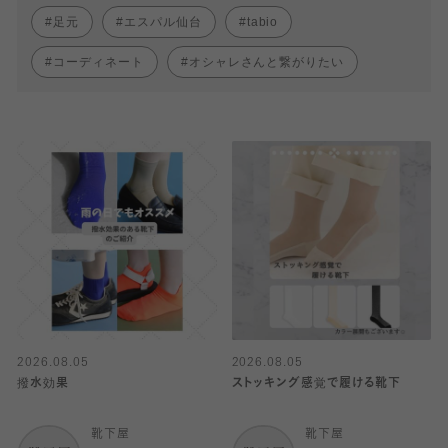
足元
エスパル仙台
tabio
コーディネート
オシャレさんと繋がりたい
2026.08.05
2026.08.05
撥水効果
ストッキング感覚で履ける靴下
靴下屋
靴下屋