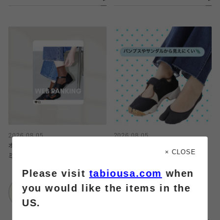
2026.08.05
2026.08.05
オンラインストア人気ランキング【ル
見えにくい足袋カバーソックス
× CLOSE
ミネ有楽町店で取り寄せできます！】
Please visit
tabiousa.com
when
靴下屋
靴下屋
ルミネ横浜店
you would like the items in the
ルミネ有楽町店
US.