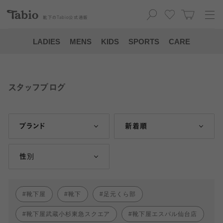
靴下の
Tabio
公式通販
LADIES
MENS
KIDS
SPORTS
CARE
スタッフブログ
ブランド
新着順
性別
靴下屋
靴下
足元くら部
靴下屋武蔵小杉東急スクエア
靴下屋エスパル仙台店