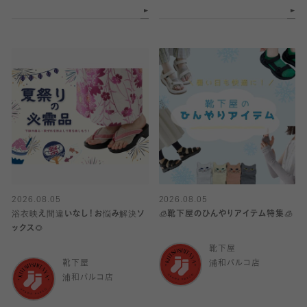
2026.08.05
2026.08.05
浴衣映え間違いなし！お悩み解決ソ
🧊靴下屋のひんやりアイテム特集🧊
ックス🌻
靴下屋
靴下屋
浦和パルコ店
浦和パルコ店