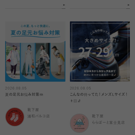
2026.08.05
2026.08.05
夏の足元お悩み対策🪼
こんなの待ってた！メンズLサイズ！
👨🏻🧦
靴下屋
浦和パルコ店
靴下屋
ららぽーと富士見店