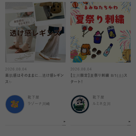
2026.08.04
2026.08.04
素肌感はそのままに…透け感レギン
【立川限定】夏祭り刺繍 8/1(土)ス
ス✨
タート！
靴下屋
靴下屋
ラゾーナ川崎
ルミネ立川