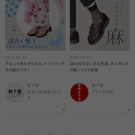
2026.08.04
2026.08.04
下駄にも合わせられる、パーツソック
【MENS】暑い日も快適。大人のため
スの紹介です！
の麻ソックス特集
靴下屋
靴下屋
武蔵小杉東急スクエ
アトレ大井町
ア