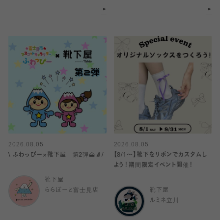
2026.08.05
2026.08.05
\ ふわっぴー×靴下屋 第2弾🗻🧦/
【8/1〜】靴下をリボンでカスタムし
よう！期間限定イベント開催！
靴下屋
ららぽーと富士見店
靴下屋
ルミネ立川