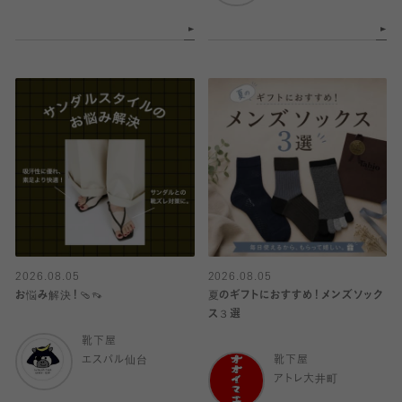
2026.08.05
2026.08.05
お悩み解決！🩴👡
夏のギフトにおすすめ！メンズソック
ス３選
靴下屋
エスパル仙台
靴下屋
アトレ大井町