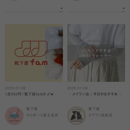
2026.07.06
2026.07.06
1足550円！靴下屋fam🙊🧦💓
〈 メイワン店｜今日のおすすめ 〉
靴下屋
靴下屋
ららぽーと富士見店
メイワン浜松店