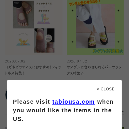
2026.07.02
2026.07.02
ヨガやピラティスにおすすめ！フィッ
サンダルに合わせられるパーツソッ
トネス特集！
クス特集☆
靴下屋
靴下屋
× CLOSE
ルミネ立川
武蔵小杉東急スクエ
Please visit
tabiousa.com
when
ア
you would like the items in the
US.