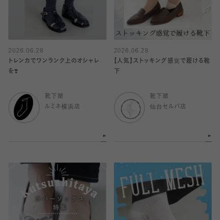
2026.06.28
2026.06.28
トレンカでワンランク上のオシャレ
【人気】ストッキング感覚で履ける靴
を❣️
下
靴下屋
靴下屋
ルミネ横浜店
仙台セルバ店