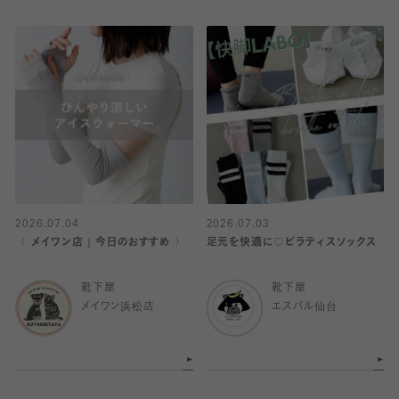
2026.07.04
2026.07.03
〈 メイワン店｜今日のおすすめ 〉
足元を快適に♡ピラティスソックス
靴下屋
靴下屋
メイワン浜松店
エスパル仙台