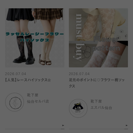
2026.07.04
2026.07.04
【人気】レースハイソックス🌼
足元のポイントに♡フラワー柄ソッ
クス
靴下屋
仙台セルバ店
靴下屋
エスパル仙台