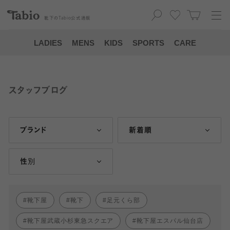
靴下の
Tabio
公式通販
LADIES
MENS
KIDS
SPORTS
CARE
スタッフブログ
ブランド
新着順
性別
靴下屋
靴下
足元くら部
靴下屋武蔵小杉東急スクエア
靴下屋エスパル仙台店