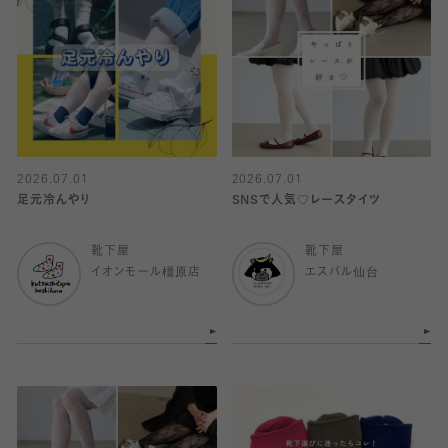
2026.07.01
2026.07.01
足元冷んやり
SNSで人気♡レースタイツ
靴下屋
靴下屋
イオンモール橿原店
エスパル仙台