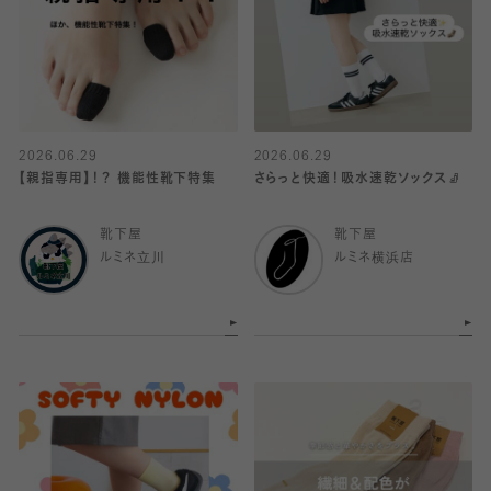
2026.06.29
2026.06.29
【親指専用】！？ 機能性靴下特集
さらっと快適！吸水速乾ソックス🧦
靴下屋
靴下屋
ルミネ立川
ルミネ横浜店