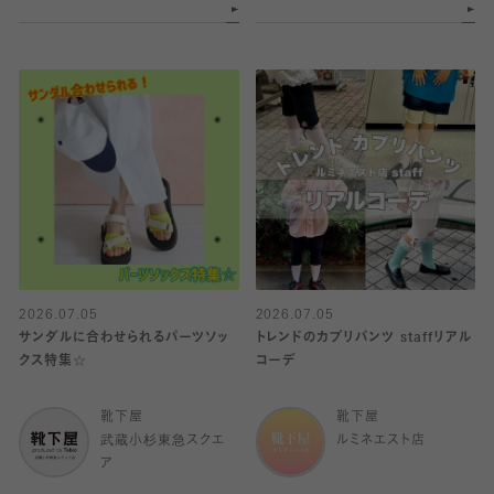
2026.07.05
2026.07.05
サンダルに合わせられるパーツソッ
トレンドのカプリパンツ staffリアル
クス特集☆
コーデ
靴下屋
靴下屋
武蔵小杉東急スクエ
ルミネエスト店
ア