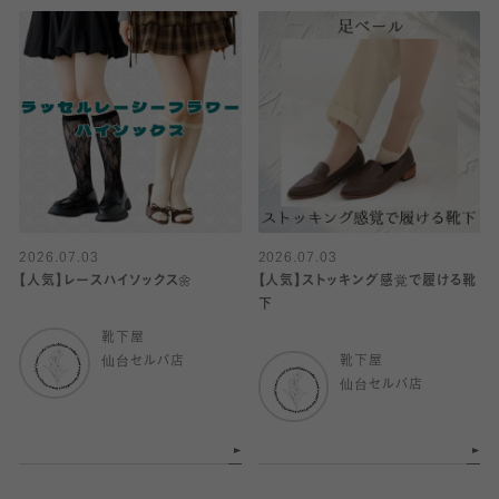
2026.07.03
2026.07.03
【人気】レースハイソックス🌼
【人気】ストッキング感覚で履ける靴
下
靴下屋
仙台セルバ店
靴下屋
仙台セルバ店