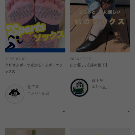
2026.07.02
2026.07.02
タビオスポーツが誇る✨スポーツソ
肌に優しい【綿の靴下】
ックス
靴下屋
靴下屋
ルミネ立川
エスパル仙台