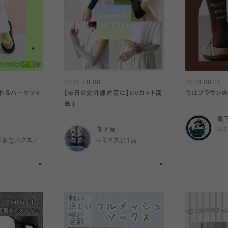
2026.08.06
2026.08.06
れるパーツソッ
【毎日の紫外線対策に】UVカット商
今はブラウンの
品☀️
靴
靴下屋
ル
杉東急スクエア
ルミネ大宮1店