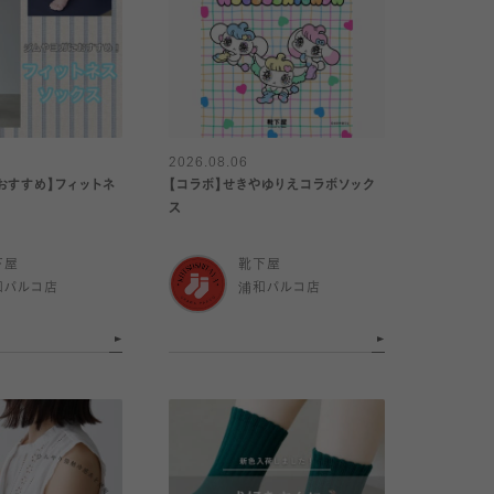
2026.08.06
おすすめ】フィットネ
【コラボ】せきやゆりえコラボソック
ス
下屋
靴下屋
和パルコ店
浦和パルコ店