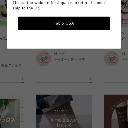
This is the website for Japan market and doesn't
ship to the US.
Tabio USA
2026.08.05
2026.08.05
れるパーツソッ
チュール・レースレギンス🍃
☀️サンダルガー
靴下屋
靴
ららぽーと富士見店
ら
杉東急スクエア