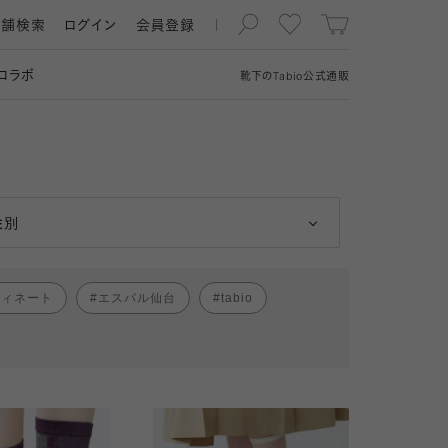
店舗検索
ログイン
会員登録
コラボ
靴下の
Tabio
公式通販
男性
女性
性別
ディネート
エスパル仙台
tabio