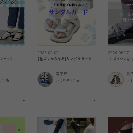
2026.08.07
2026.08.07
感ソックス
【靴ズレから守る】サンダルガード
〈 メイワン店
靴下屋
靴
宮1店
ルミネ大宮1店
メ