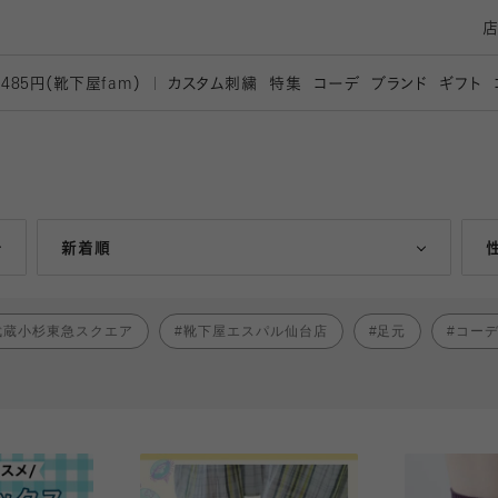
カスタム刺繍
特集
コーデ
ブランド
ギフト
,485円（靴下屋
fam）
人気ランキング順
新着順
武蔵小杉東急スクエア
靴下屋エスパル仙台店
足元
コー