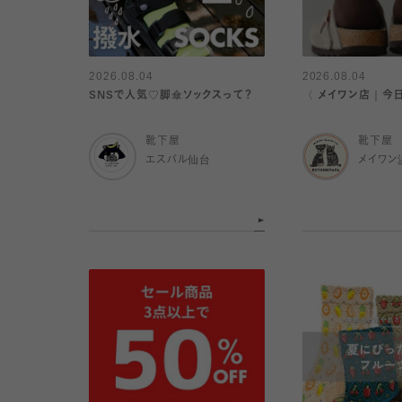
2026.08.04
2026.08.04
SNSで人気♡脚傘ソックスって？
〈 メイワン店｜今
靴下屋
靴下屋
エスパル仙台
メイワン