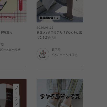
2026.08.05
ド特集🩴
着圧ソックス苦手だけどむくみは気
になる方必見‼️
下屋
らぽーと富士見店
靴下屋
イオンモール橿原店