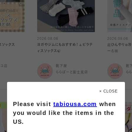
2026.08.06
2026.08.06
スソックス
ヨガやジムにもおすすめ！🧘ピラテ
超ひんやり❄️
ィスソックス🍃
ー💪🏼
ルコ店
靴下屋
靴
ららぽーと富士見店
ら
× CLOSE
Please visit
tabiousa.com
when
you would like the items in the
US.