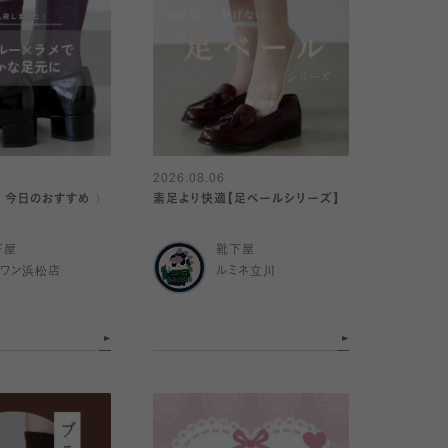
2026.08.06
｜今日のおすすめ 〉
素足より快適【足ベールシリーズ】
下屋
靴下屋
イワン浜松店
ルミネ立川