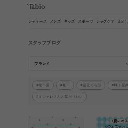
レディース
メンズ
キッズ
スポーツ
レッグケア
3
足1
スタッフブログ
靴下屋
Tabio
ブランド
靴下屋
靴下
足元くら部
靴下屋
オシャレさんと繋がりたい