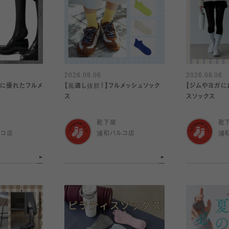
2026.08.06
2026.08.06
乾に優れたフルメ
【風通し抜群！】フルメッシュソック
【ジムやヨガに
ス
スソックス
靴下屋
靴
ルコ店
浦和パルコ店
浦