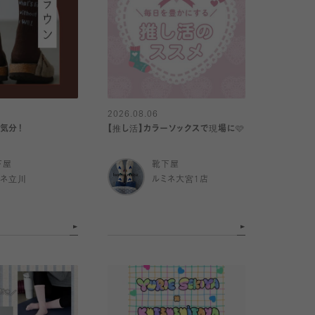
2026.08.06
気分！
【推し活】カラーソックスで現場に🩷
下屋
靴下屋
ミネ立川
ルミネ大宮1店