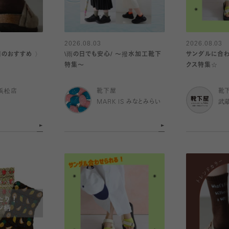
2026.08.03
2026.08.03
日のおすすめ 〉
\雨の日でも安心/ 〜撥水加工靴下
サンダルに合わ
特集〜
クス特集☆
浜松店
靴下屋
靴
MARK IS みなとみらい
武