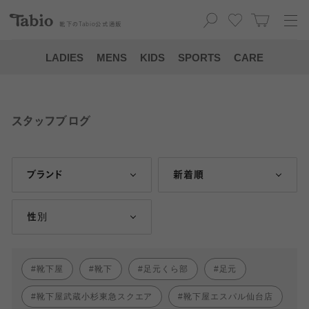
靴下の
Tabio
公式通販
LADIES
MENS
KIDS
SPORTS
CARE
スタッフブログ
ブランド
新着順
性別
靴下屋
靴下
足元くら部
足元
靴下屋武蔵小杉東急スクエア
靴下屋エスパル仙台店