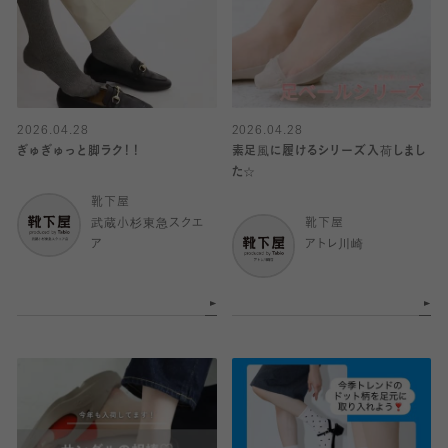
2026.04.28
2026.04.28
ぎゅぎゅっと脚ラク！！
素足風に履けるシリーズ入荷しまし
た☆
靴下屋
武蔵小杉東急スクエ
靴下屋
ア
アトレ川崎