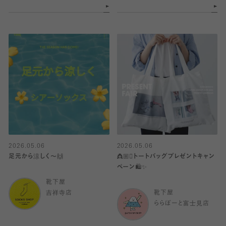
2026.05.06
2026.05.06
足元から涼しく〜🙌
👸🏼🫯トートバッグプレゼントキャン
ペーン🛍️✨
靴下屋
吉祥寺店
靴下屋
ららぽーと富士見店