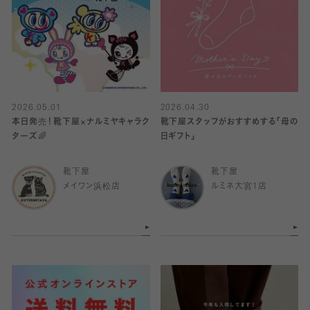
2026.05.01
2026.04.30
本日発売！靴下屋×ナルミヤキャラク
靴下屋スタッフがおすすめする「母の
ターズ🌈
日ギフト」
靴下屋
靴下屋
メイワン浜松店
ルミネ大宮1店