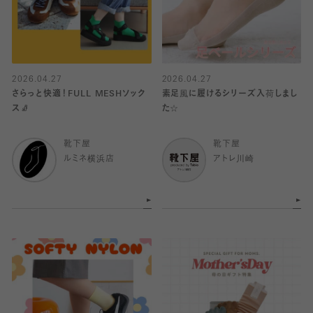
2026.04.27
2026.04.27
さらっと快適！FULL MESHソック
素足風に履けるシリーズ入荷しまし
ス🧦
た☆
靴下屋
靴下屋
ルミネ横浜店
アトレ川崎