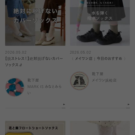
2026.05.02
2026.05.02
【脱ストレス！】絶対脱げないカバー
〈 メイワン店｜今日のおすすめ 〉
ソックス🧦
靴下屋
靴下屋
メイワン浜松店
MARK IS みなとみら
い