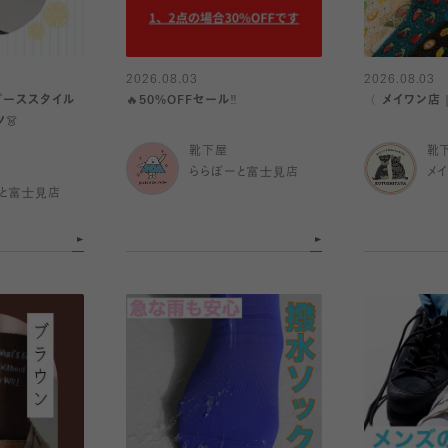
2026.08.03
2026.08.03
ピーススタイル
🔥50%OFFセール‼️
〈 メイワン店
👗
靴下屋
靴
ららぽーと富士見店
メ
と富士見店