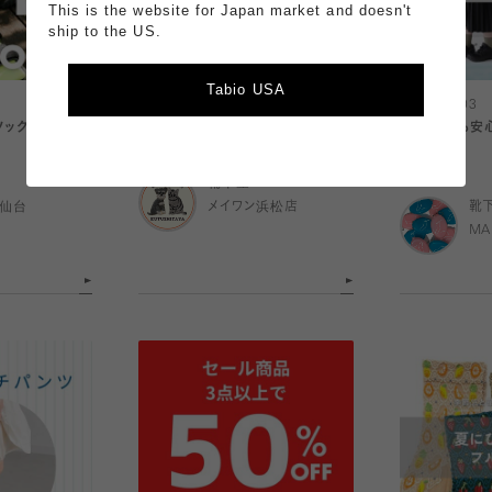
This is the website for Japan market and doesn't
ship to the US.
Tabio USA
2026.08.04
2026.08.03
ソックスって？
〈 メイワン店｜今日のおすすめ 〉
\雨の日でも安
特集〜
靴下屋
ル仙台
メイワン浜松店
靴
MA