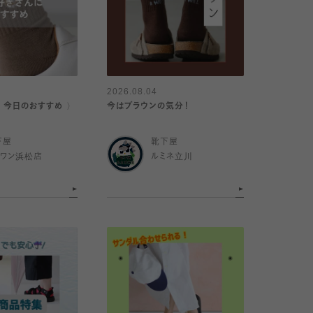
2026.08.04
｜今日のおすすめ 〉
今はブラウンの気分！
下屋
靴下屋
イワン浜松店
ルミネ立川