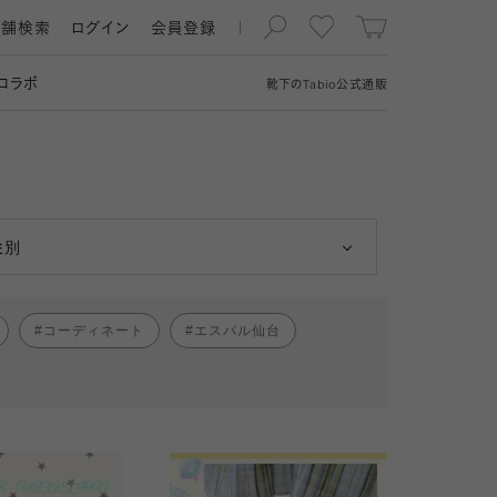
店舗検索
ログイン
会員登録
コラボ
靴下の
Tabio
公式通販
男性
女性
性別
コーディネート
エスパル仙台