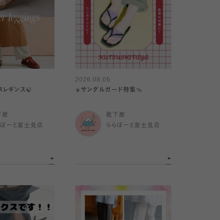
2026.08.05
スレギンス🍃
☀️サンダルガード特集🩴
下屋
靴下屋
らぽーと富士見店
ららぽーと富士見店