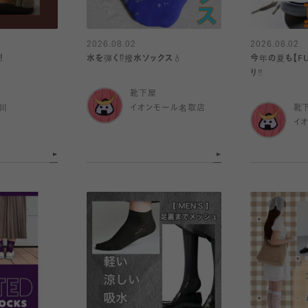
2026.08.02
2026.08.02
！
水を弾く⁉️撥水ソックス💧
今年の夏も【FU
り️‼️
靴下屋
川
イオンモール名取店
靴
イ