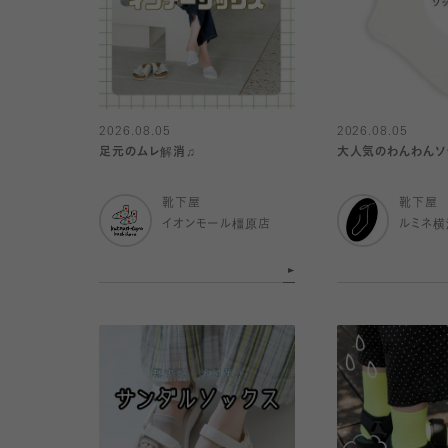
2026.08.05
2026.08.05
足元のムレ解消♫
大人気のわんわんソッ
靴下屋
靴下屋
イオンモール橿原店
ルミネ横