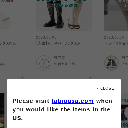
2026.08.05
2026.08.05
クス復活‼️
【人気】レースハイソックス🌼
〈 メイワン店
靴下屋
靴
浜店
仙台セルバ店
メ
× CLOSE
Please visit
tabiousa.com
when
you would like the items in the
US.