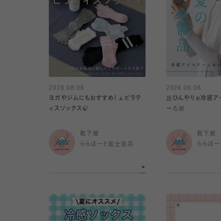
2026.08.06
2026.08.06
ヨガやジムにもおすすめ！🧘ピラテ
超ひんやり❄️冷感
ィスソックス🍃
ー💪🏼
靴下屋
靴下屋
ららぽーと富士見店
ららぽー