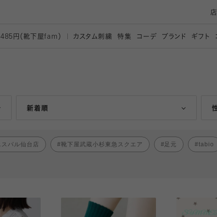
カスタム刺繍
特集
コーデ
ブランド
ギフト
,485円（靴下屋
fam）
人気ランキング順
新着順
エスパル仙台店
靴下屋武蔵小杉東急スクエア
足元
tabio