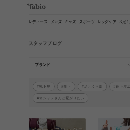
レディース
メンズ
キッズ
スポーツ
レッグケア
3
足1
スタッフブログ
靴下屋
Tabio
ブランド
靴下屋
靴下
足元くら部
靴下屋
オシャレさんと繋がりたい