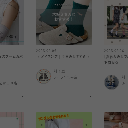
2026.08.06
2026.08.06
アイスアームカバ
〈 メイワン店｜今日のおすすめ 〉
【夏休みのおで
下特集🌻
靴下屋
メイワン浜松店
靴
と富士見店
ル