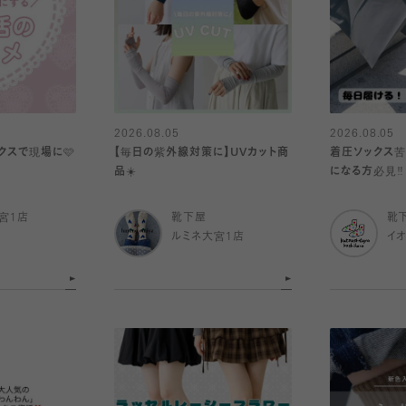
2026.08.05
2026.08.05
クスで現場に🩷
【毎日の紫外線対策に】UVカット商
着圧ソックス苦
品☀️
になる方必見‼️
宮1店
靴下屋
靴
ルミネ大宮1店
イ