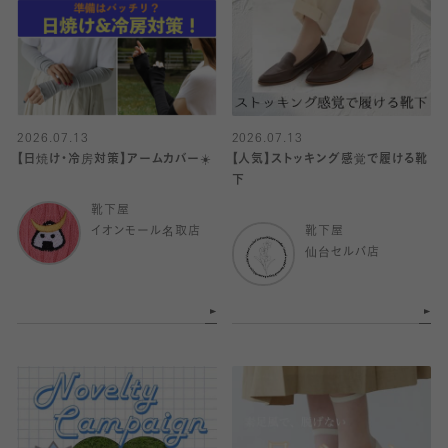
2026.07.13
2026.07.13
【日焼け・冷房対策】アームカバー☀️
【人気】ストッキング感覚で履ける靴
下
靴下屋
イオンモール名取店
靴下屋
仙台セルバ店