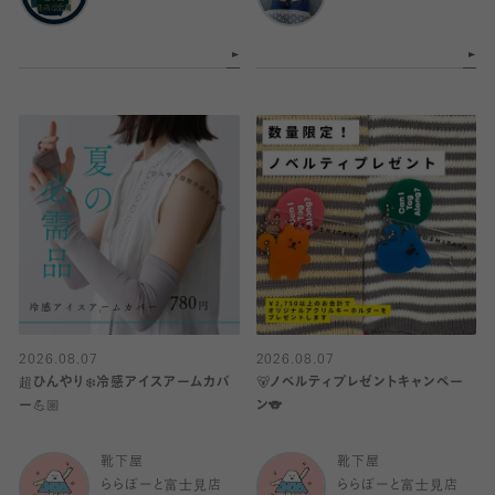
2026.08.07
2026.08.07
超ひんやり❄️冷感アイスアームカバ
🐻ノベルティプレゼントキャンペー
ー💪🏼
ン🐨
靴下屋
靴下屋
ららぽーと富士見店
ららぽーと富士見店