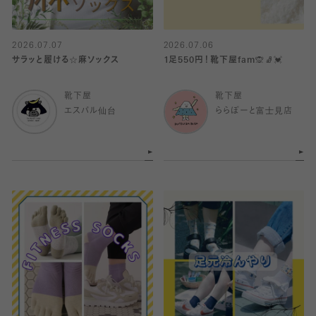
2026.07.07
2026.07.06
サラッと履ける☆麻ソックス
1足550円！靴下屋fam🙊🧦💓
靴下屋
靴下屋
エスパル仙台
ららぽーと富士見店