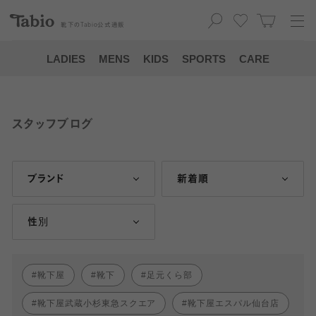
靴下の
Tabio
公式通販
LADIES
MENS
KIDS
SPORTS
CARE
スタッフブログ
ブランド
新着順
性別
靴下屋
靴下
足元くら部
靴下屋武蔵小杉東急スクエア
靴下屋エスパル仙台店