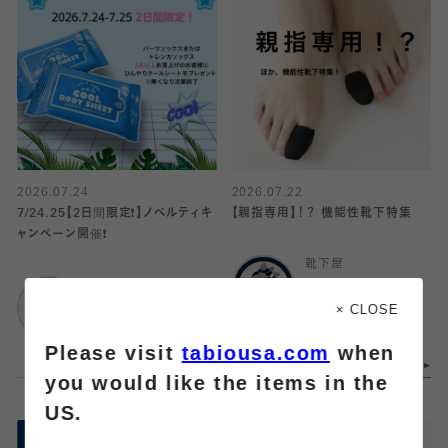
2026.07.24
2026.07.22
7/24.25【2日間限定❗️】ノベルティキ
【親指専用】！？ 機能性靴下特集
ャンペーン開催❗️
靴下屋
靴下屋
ルミネ立川
アトレ吉祥寺
× CLOSE
Please visit
tabiousa.com
when
you would like the items in the
US.