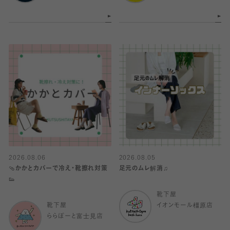
2026.08.06
2026.08.05
🩴かかとカバーで冷え・靴擦れ対策
足元のムレ解消♫
👟
靴下屋
靴下屋
イオンモール橿原店
ららぽーと富士見店