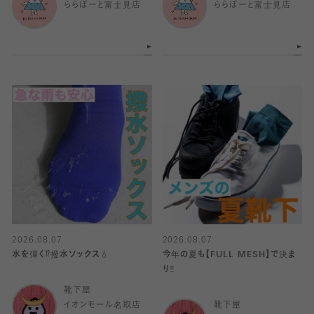
ららぽーと富士見店
ららぽーと富士見店
2026.08.07
2026.08.07
水を弾く⁉️撥水ソックス💧
今年の夏も【FULL MESH】で決ま
り️‼️
靴下屋
イオンモール名取店
靴下屋