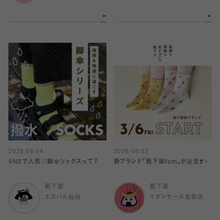
2026.08.04
2026.08.02
SNSで人気♡脚傘ソックスって？
新ブランド「靴下屋fam」が誕生❣️✨
靴下屋
靴下屋
エスパル仙台
イオンモール名取店