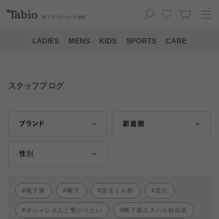
靴下の
Tabio
公式通販
LADIES
MENS
KIDS
SPORTS
CARE
スタッフブログ
ブランド
新着順
性別
靴下屋
靴下
足元くら部
足元
オシャレさんと繋がりたい
靴下屋エスパル仙台店