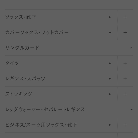
ソックス・靴下
カバーソックス・フットカバー
五本指ソックス・靴下
サンダルガード
足袋ソックス・靴下
フットカバー・カバーソックス（深め）
タイツ
無地・プレーンソックス・靴下
フットカバー・カバーソックス（ふつう）
レギンス・スパッツ
柄ソックス・靴下
フットカバー・カバーソックス（浅め）
30
デニール以下のタイツ（薄手タイツ）
ストッキング
スニーカー（くるぶし）用ソックス
31
柄レギンス
〜40デニールタイツ
レ
ッ
アンクル・ショートソックス（くるぶし上）
41
無地レギンス
伝線しにくいストッキング
グ
ウ
〜60デニールタイツ
ォ
ー
マ
ー
・
セ
パレー
ト
レ
ギン
ス
ビジネス/スーツ用
クルーソックス（ふくらはぎ下）
61
レギンスパンツ（レギパン）
ショートストッキング
〜80デニールタイツ
ソックス・靴下