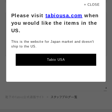
× CLOSE
Please visit
tabiousa.com
when
LINE公式
you would like the items in the
アカウント
US.
友だち追加で、
商品の最新情報や
お得な情報をお届け。
This is the website for Japan market and doesn't
ship to the US.
詳しくみる
Tabio USA
靴下のTabio公式通販サイト
スタッフブログ一覧