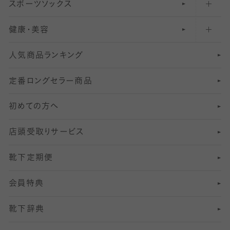
スポーツソックス
ハイソックス
81
マタニティレギンス
結婚式用ストッキング
匠シリーズ
〜110デニールタイツ
健康・美容
オーバーニー・ニーハイソックス
111
5
美脚ストッキング
フレッシャーズ向けソックス・靴下
ランニングソックス・靴下
分丈
〜210デニールタイツ
レギンス
人気商品ランキング
211
6
オールスルーストッキング
冠婚葬祭向けソックス・靴下
ゴルフソックス・靴下
インナーソックス
分丈レギンス
デニールタイツ以上（防寒・厚手タイツ）
定番ロングセラー商品
7
スーツカジュアルソックス・靴下
サッカー・フットサル用ソックス
加圧・着圧ソックス
分丈
レギンス
初めての方へ
8
ロングホーズ
ヨガソックス・靴下
冷えとり靴下
分丈
レギンス
店頭受取りサービス
10
スポーツ用レッグウォーマー
着圧・加圧タイツ
分丈
レギンス
靴下定期便
12
SS
むくみ対策
分丈レギンス
サイズ（21～23cm）
会員特典
13
S
足の疲れ対策
サイズ（22～25cm）
分丈レギンス
靴下辞典
M
足の臭い対策
サイズ（25～27cm）