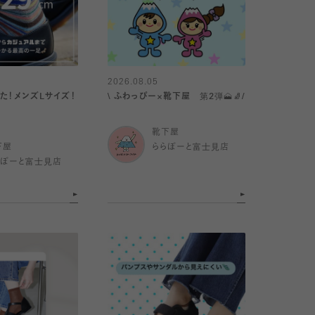
2026.08.05
た！メンズLサイズ！
\ ふわっぴー×靴下屋 第2弾🗻🧦/
靴下屋
下屋
ららぽーと富士見店
らぽーと富士見店