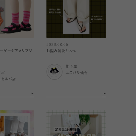
2026.08.05
ーゲージアメリブソ
お悩み解決！🩴👡
靴下屋
下屋
エスパル仙台
台セルバ店