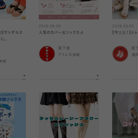
2026.08.05
2026.08.05
RD】サンダルス
人気のカバー風ソックス🧦
【今注目！】トレ
に。
靴下屋
靴
アトレ大井町
浦
井町