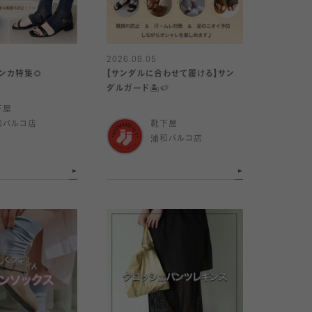
2026.08.05
ンカ特集🌻
【サンダルに合わせて履ける】サン
ダルガード🏝️🍉
下屋
和パルコ店
靴下屋
浦和パルコ店