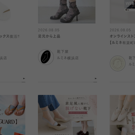
2026.08.05
2026.08.05
クス復活‼️
足元から上品
オンラインスト
【ルミネ有楽町
す！】
靴下屋
浜店
ルミネ横浜店
靴
ル