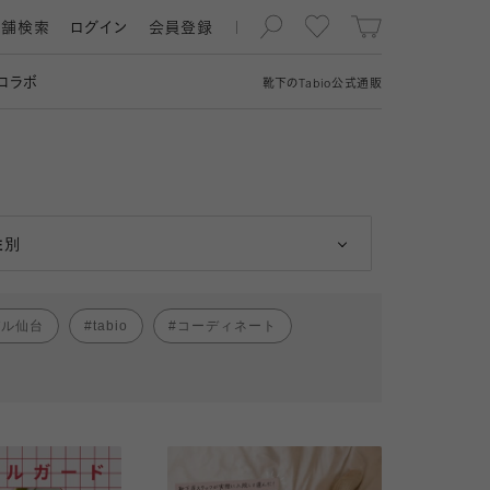
店舗検索
ログイン
会員登録
コラボ
靴下の
Tabio
公式通販
男性
女性
性別
パル仙台
tabio
コーディネート