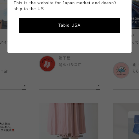
This is the website for Japan market and doesn't
ship to the US.
Tabio USA
2026.08.05
2026.08.05
りアイテム特集
夏の足元お悩み対策🪼
こんなの待って
👨🏻🧦
靴下屋
浦和パルコ店
靴
ルコ店
ら