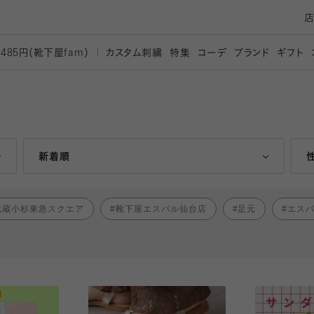
カスタム刺繍
特集
コーデ
ブランド
ギフト
,485円（靴下屋
fam）
人気ランキング順
新着順
武蔵小杉東急スクエア
靴下屋エスパル仙台店
足元
エス