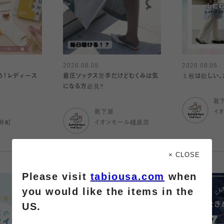
2026.08.05
2026.08.05
め！レディース
着圧ソックス苦手だけどむくみは気
１枚は欲しい、
になる方必見‼️
靴
靴下屋
イ
井町
イオンモール橿原店
× CLOSE
Please visit
tabiousa.com
when
you would like the items in the
US.