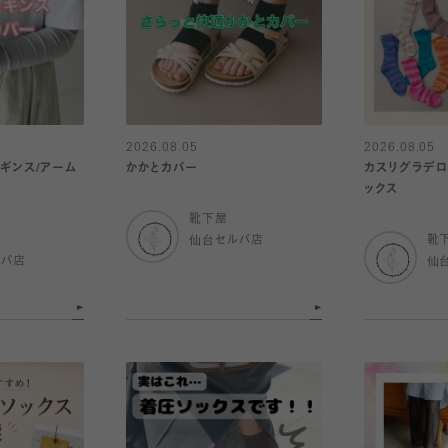
2026.08.05
2026.08.05
レギンス/アーム
かかとカバー
カスリグラデロ
ックス
靴下屋
仙台セルバ店
靴
ルバ店
仙