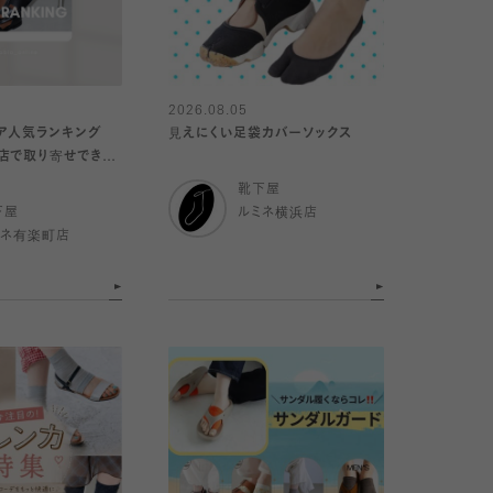
2026.08.05
ア人気ランキング
見えにくい足袋カバーソックス
店で取り寄せできま
靴下屋
下屋
ルミネ横浜店
ミネ有楽町店