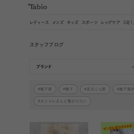
レディース
メンズ
キッズ
スポーツ
レッグケア
3
足1
スタッフブログ
靴下屋
Tabio
ブランド
靴下屋
靴下
足元くら部
靴下屋
オシャレさんと繋がりたい