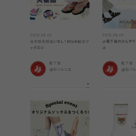
2026.08.05
2026.08.05
浴衣映え間違いなし！お悩み解決ソ
🧊靴下屋のひんや
ックス🌻
🧊
靴下屋
靴下屋
浦和パルコ店
浦和パ