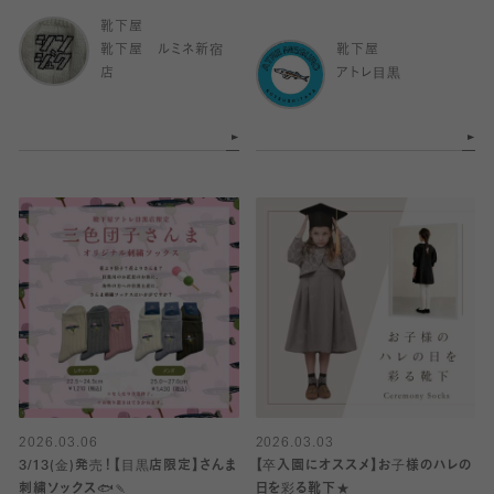
靴下屋
靴下屋 ルミネ新宿
靴下屋
店
アトレ目黒
2026.03.06
2026.03.03
3/13(金)発売！【目黒店限定】さんま
【卒入園にオススメ】お子様のハレの
刺繍ソックス🐟🍡
日を彩る靴下★