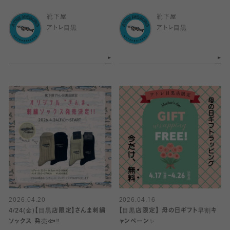
靴下屋
靴下屋
アトレ目黒
アトレ目黒
2026.04.20
2026.04.16
4/24(金)【目黒店限定】さんま刺繍
【目黒店限定】 母の日ギフト早割キ
ソックス 発売🐟‼️
ャンペーン✨