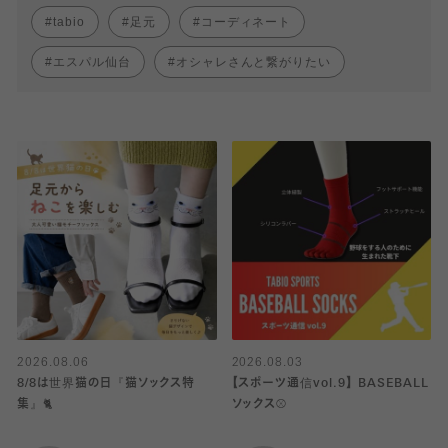
tabio
足元
コーディネート
エスパル仙台
オシャレさんと繋がりたい
2026.08.06
2026.08.03
8/8は世界猫の日『猫ソックス特
【スポーツ通信vol.9】 BASEBALL
集』🐈
ソックス⚾️