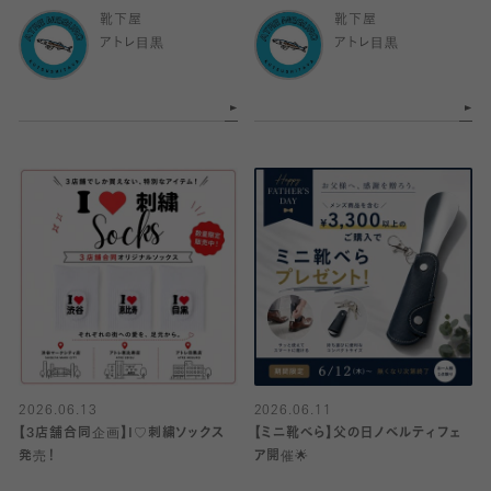
靴下屋
靴下屋
アトレ目黒
アトレ目黒
2026.06.13
2026.06.11
【3店舗合同企画】I♡刺繍ソックス
【ミニ靴べら】父の日ノベルティフェ
発売！
ア開催🌟