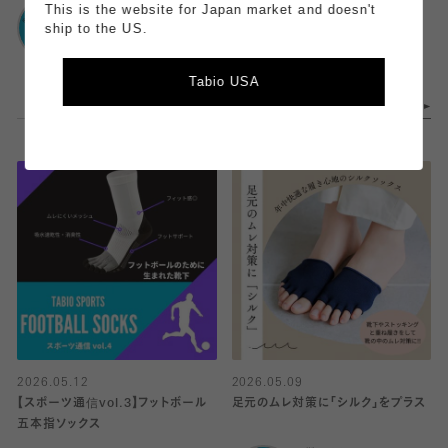
靴下屋
This is the website for Japan market and doesn't
アトレ目黒
靴下屋
ship to the US.
アトレ目黒
Tabio USA
2026.05.12
2026.05.09
【スポーツ通信vol.3】フットボール
足元のムレ対策に「シルク」をプラス
五本指ソックス