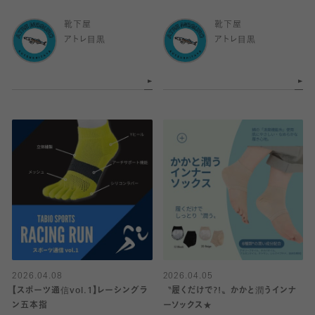
靴下屋
靴下屋
アトレ目黒
アトレ目黒
2026.04.08
2026.04.05
【スポーツ通信vol.1】レーシングラ
〝履くだけで?!〟かかと潤うインナ
ン五本指
ーソックス★