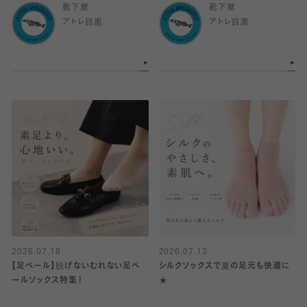
靴下屋
靴下屋
アトレ目黒
アトレ目黒
2026.07.16
2026.07.13
【足ベール】脱げないむれない足ベ
シルクソックスで夏の足元も快適に
ールソックス特集！
★