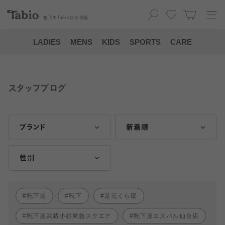
靴下の
Tabio
公式通販
LADIES
MENS
KIDS
SPORTS
CARE
スタッフブログ
ブランド
新着順
性別
靴下屋
靴下
足元くら部
靴下屋武蔵小杉東急スクエア
靴下屋エスパル仙台店