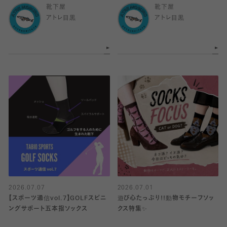
靴下屋
靴下屋
アトレ目黒
アトレ目黒
2026.07.07
2026.07.01
【スポーツ通信vol.7】GOLFスピニ
遊び心たっぷり!!動物モチーフソッ
ングサポート五本指ソックス
クス特集✨️