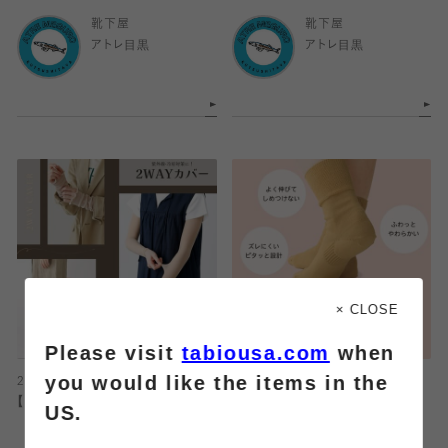
靴下屋
靴下屋
アトレ目黒
アトレ目黒
× CLOSE
Please visit
tabiousa.com
when
you would like the items in the
2026.05.18
2026.05.15
【UV·冷房対策に！】2WAYカバー
履きぐちゆったり『みんなのくつし
US.
た』