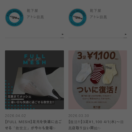
靴下屋
靴下屋
アトレ目黒
アトレ目黒
2026.04.02
2026.03.30
【FULL MESH】足元を快適に過ご
【復活!!】3足¥1,100 4/1(水)〜目
せる『救世主』が今年も登場✨️
黒店取り扱い開始✨