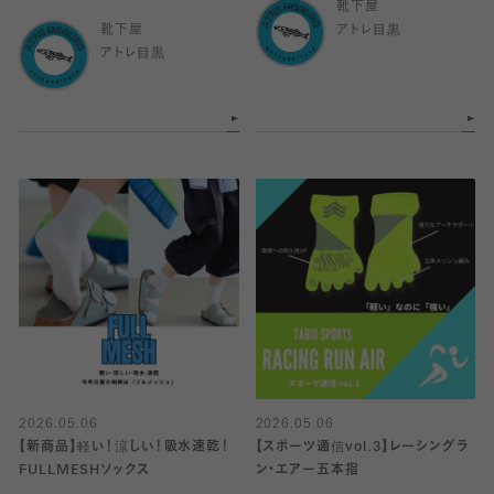
靴下屋
靴下屋
アトレ目黒
アトレ目黒
2026.05.06
2026.05.06
【新商品】軽い！涼しい！吸水速乾！
【スポーツ通信vol.3】レーシングラ
FULLMESHソックス
ン・エアー五本指