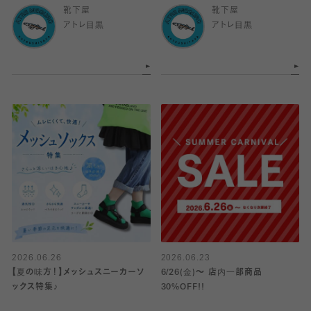
靴下屋
靴下屋
アトレ目黒
アトレ目黒
2026.06.26
2026.06.23
【夏の味方！】メッシュスニーカーソ
6/26(金)～ 店内一部商品
ックス特集♪
30%OFF!!