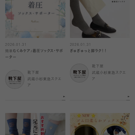
2026.01.31
2026.01.31
簡単むくみケア♪着圧ソックス・サポ
ぎゅぎゅっと脚ラク！！
ーター
靴下屋
靴下屋
武蔵小杉東急スクエ
武蔵小杉東急スクエ
ア
ア