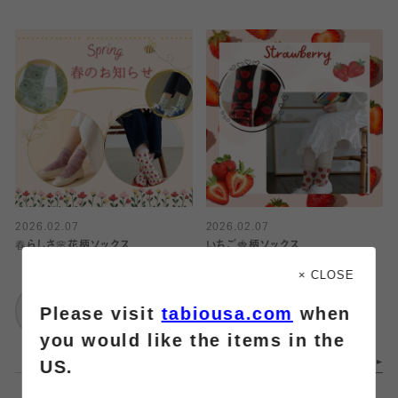
2026.02.07
2026.02.07
春らしさ🌸花柄ソックス
いちご🍓柄ソックス
× CLOSE
靴下屋
靴下屋
Please visit
tabiousa.com
when
武蔵小杉東急スクエ
武蔵小杉東急スクエ
ア
ア
you would like the items in the
US.