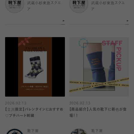
武蔵小杉東急スクエ
武蔵小杉東急スクエ
ア
ア
2026.02.13
2026.02.13
【立川限定】バレンタインにおすすめ
【商品紹介】人気の靴下に新色が登
♡プチハート刺繍
場！！
靴下屋
靴下屋