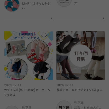
MARK IS みなとみら
ア
い
2026.02.11
2026.02.11
カラフル🌈【WEB限定】ボーダーソ
厚手デニールのリブタイツ4選🩰❄️
ックス🧦
靴下屋
靴下屋
武蔵小杉東急スクエ