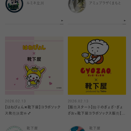
ルミネ立川
アミュプラザくまもと
2026.02.13
2026.02.13
【はねぴょん✖︎靴下屋】コラボソック
【販売スタート】餃子のぎょざ・ぎょ
ス発売決定🤟💕
ざお×靴下屋コラボソックス販売【店
舗限定】🧦
靴下屋
靴下屋