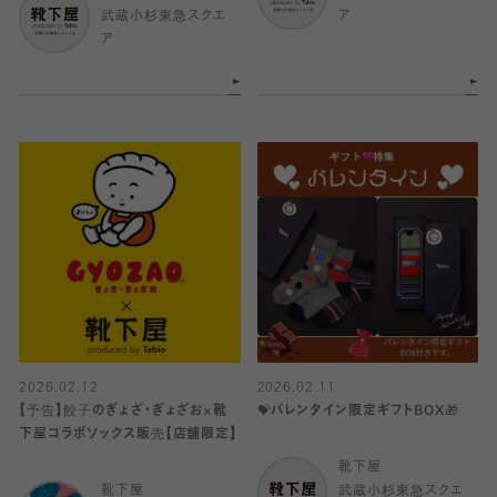
武蔵小杉東急スクエ
ア
ア
2026.02.12
2026.02.11
【予告】餃子のぎょざ・ぎょざお×靴
💝バレンタイン限定ギフトBOX🎁
下屋コラボソックス販売【店舗限定】
靴下屋
靴下屋
武蔵小杉東急スクエ