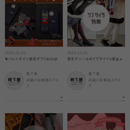
2026.02.02
2026.02.02
💝バレンタイン限定ギフトBOX🎁
厚手デニールのリブタイツ4選🩰❄️
靴下屋
靴下屋
武蔵小杉東急スクエ
武蔵小杉東急スクエ
ア
ア