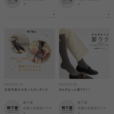
ア
ア
2026.02.10
2026.02.09
裏起毛素材🐏あったかレギンス
ぎゅぎゅっと脚ラク！！
靴下屋
靴下屋
武蔵小杉東急スクエ
武蔵小杉東急スクエ
ア
ア