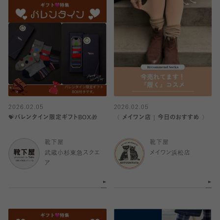
2026.02.05
2026.02.05
💝バレンタイン限定ギフトBOX🎁
〈 メイワン店｜今日のおすすめ 〉
靴下屋
靴下屋
武蔵小杉東急スクエ
メイワン浜松店
ア