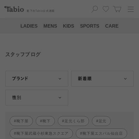
靴下の
Tabio
公式通販
LADIES
MENS
KIDS
SPORTS
CARE
スタッフブログ
ブランド
新着順
性別
靴下屋
靴下
足元くら部
足元
靴下屋武蔵小杉東急スクエア
靴下屋エスパル仙台店