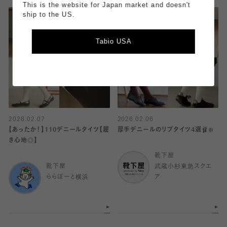
This is the website for Japan market and doesn't
ship to the US.
Tabio USA
2026.02.07
2026.02.06
【あったか！】110デニールタイツ【履
厚手デニールのリブタイツ4選🩰❄️
き心地◎】
靴下屋
靴下屋
武蔵小杉東急スクエ
ららぽーと横浜
ア