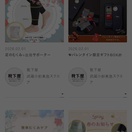
2026.02.01
2026.02.01
足のむくみ⭐️改善サポーター
💝バレンタイン限定ギフトBOX🎁
靴下屋
靴下屋
武蔵小杉東急スクエ
武蔵小杉東急スクエ
ア
ア