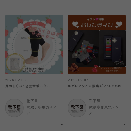
2026.02.08
2026.02.07
足のむくみ⭐️改善サポーター
💝バレンタイン限定ギフトBOX🎁
靴下屋
靴下屋
武蔵小杉東急スクエ
武蔵小杉東急スクエ
ア
ア