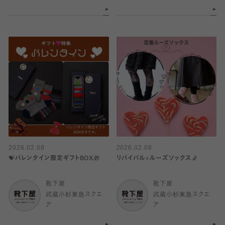
2026.02.08
2026.02.08
💝バレンタイン限定ギフトBOX🎁
リバイバル⭐️ルーズソックス🧦
靴下屋
靴下屋
武蔵小杉東急スクエ
武蔵小杉東急スクエ
ア
ア