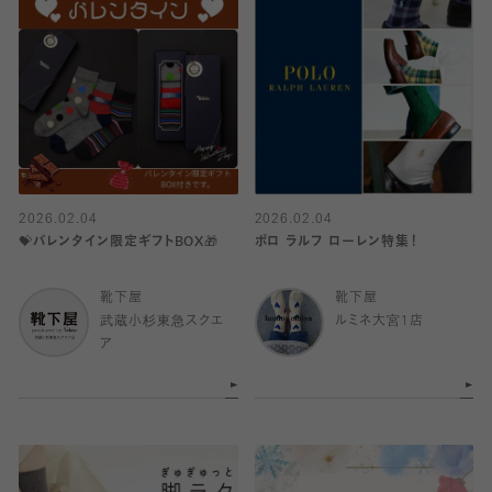
2026.02.04
2026.02.04
💝バレンタイン限定ギフトBOX🎁
ポロ ラルフ ローレン特集！
靴下屋
靴下屋
武蔵小杉東急スクエ
ルミネ大宮1店
ア