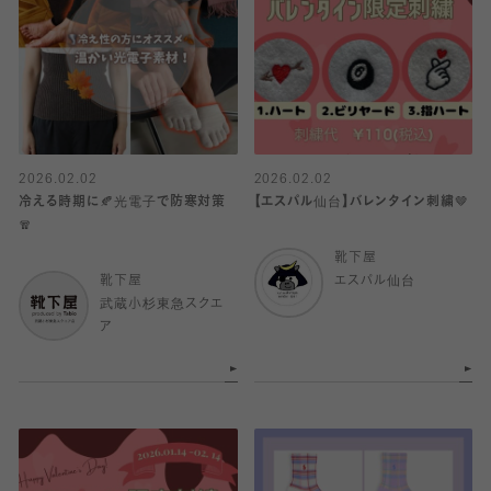
2026.02.02
2026.02.02
冷える時期に🍂光電子で防寒対策
【エスパル仙台】バレンタイン刺繍🤎
🧣
靴下屋
靴下屋
エスパル仙台
武蔵小杉東急スクエ
ア