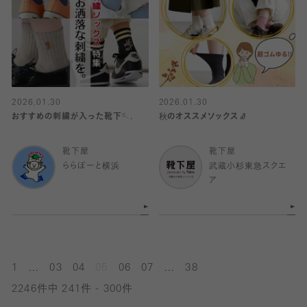
2026.01.30
2026.01.30
おすすめの刺繍が入った靴下🪡.
秋のオススメソックス🧦
靴下屋
靴下屋
ららぽーと横浜
武蔵小杉東急スクエ
ア
...
...
1
03
04
05
06
07
38
2246件中 241件 - 300件