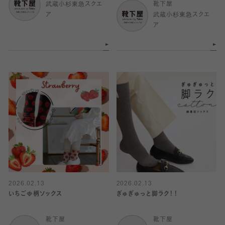
武蔵小杉東急スクエ
靴下屋
ア
武蔵小杉東急スクエ
ア
2026.02.13
2026.02.13
いちご🍓柄ソックス
ぎゅぎゅっと脚ラク！！
靴下屋
靴下屋