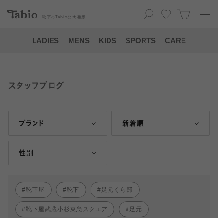
靴下の
Tabio
公式通販
LADIES
MENS
KIDS
SPORTS
CARE
スタッフブログ
ブランド
新着順
性別
靴下屋
靴下
足元くら部
靴下屋武蔵小杉東急スクエア
足元