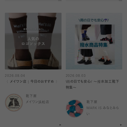
2026.08.04
2026.08.03
〈 メイワン店｜今日のおすすめ 〉
\雨の日でも安心/ 〜撥水加工靴下
特集〜
靴下屋
メイワン浜松店
靴下屋
MARK IS みなとみら
い