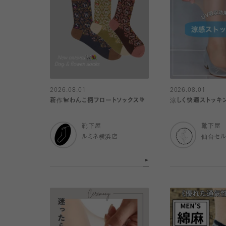
2026.08.01
2026.08.01
新作🐩わんこ柄フロートソックス💐
涼しく快適ストッキ
靴下屋
靴下屋
ルミネ横浜店
仙台セ