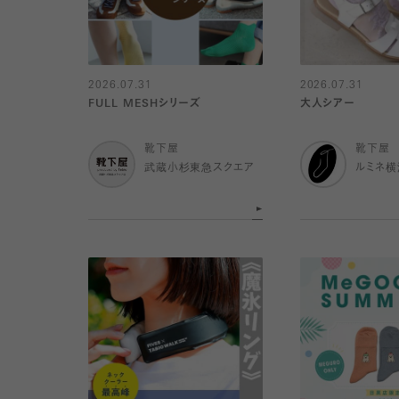
2026.07.31
2026.07.31
FULL MESHシリーズ
大人シアー
靴下屋
靴下屋
武蔵小杉東急スクエア
ルミネ横