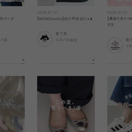
2026.07.31
2026.07.31
カバー🍨
【MENSsocks】旅行や帰省に✈️🧳
【表糸リネン1
クス
靴下屋
ルバ店
エスパル仙台
靴
イ