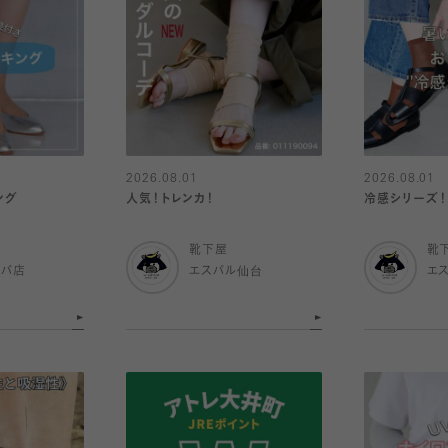
2026.08.01
2026.08.01
ング
人気！トレンカ！
冷感シリーズ！
靴下屋
靴
ルバ店
エスパル仙台
エ