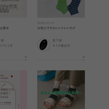
2026.07.31
ス総集め
個性的でかわいいトレンカ🌈
下屋
靴下屋
和パルコ店
ルミネ横浜店