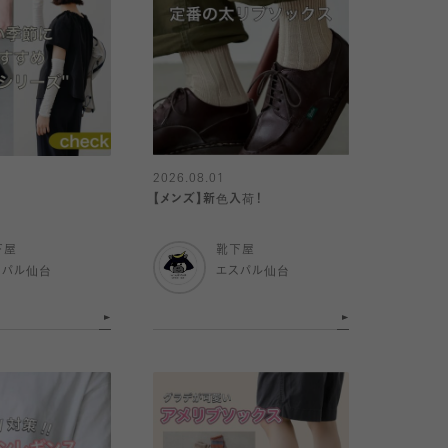
2026.08.01
【メンズ】新色入荷！
下屋
靴下屋
スパル仙台
エスパル仙台