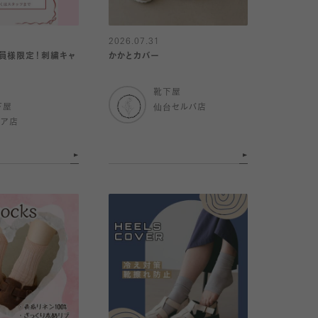
2026.07.31
リ会員様限定！刺繍キャ
かかとカバー
靴下屋
下屋
仙台セルバ店
クア店