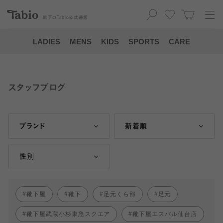
靴下の
Tabio
公式通販
LADIES
MENS
KIDS
SPORTS
CARE
スタッフブログ
ブランド
新着順
性別
靴下屋
靴下
足元くら部
足元
靴下屋武蔵小杉東急スクエア
靴下屋エスパル仙台店