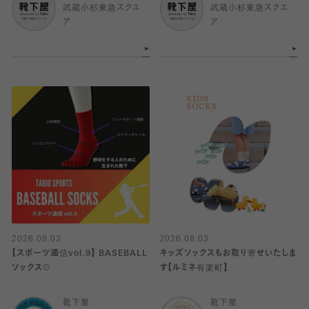
武蔵小杉東急スクエ
武蔵小杉東急スクエ
ア
ア
2026.08.03
2026.08.03
【スポーツ通信vol.9】 BASEBALL
キッズソックスもお取り寄せいたしま
ソックス⚾️
す【ルミネ有楽町】
靴下屋
靴下屋