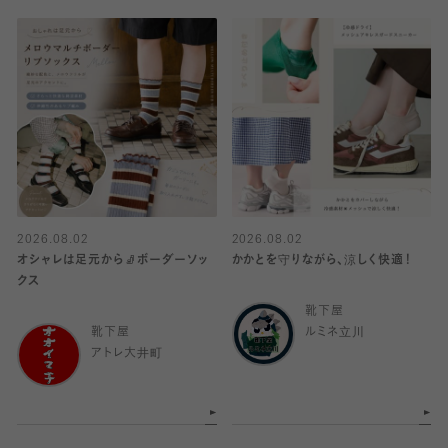
2026.08.02
2026.08.02
オシャレは足元から🧦ボーダーソッ
かかとを守りながら、涼しく快適！
クス
靴下屋
靴下屋
ルミネ立川
アトレ大井町