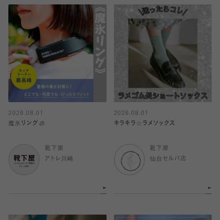
2026.08.01
2026.08.01
魔氷リング🧊
キラキラ☆ラメソックス
靴下屋
靴下屋
アトレ川崎
仙台セルバ店