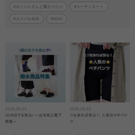
オシャレさんと繋がりたい
コーディネート
エスパル仙台
tabio
2026.08.03
2026.08.03
\雨の日でも安心/ 〜撥水加工靴下
\1枚あれば安心！/ 人気のペチパン
特集〜
ツ