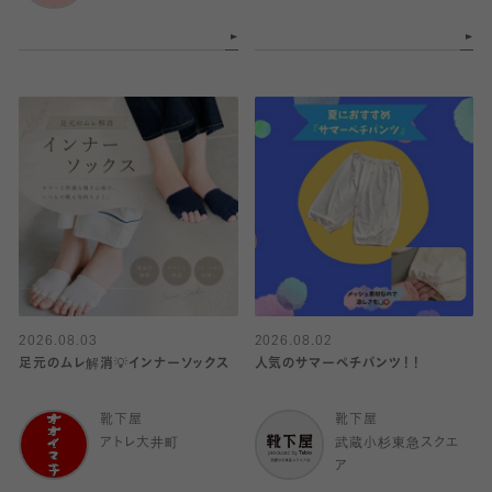
2026.08.03
2026.08.02
足元のムレ解消💡インナーソックス
人気のサマーペチパンツ！！
靴下屋
靴下屋
アトレ大井町
武蔵小杉東急スクエ
ア