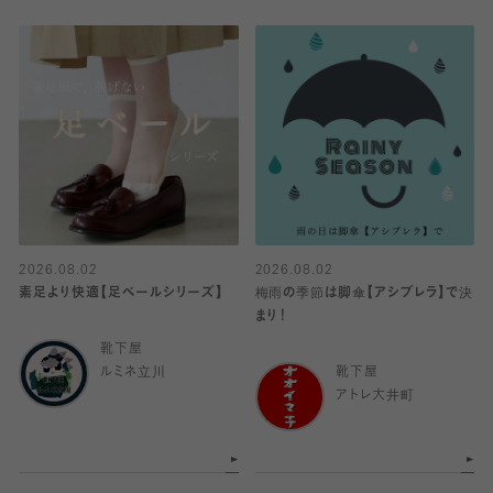
2026.08.02
2026.08.02
素足より快適【足ベールシリーズ】
梅雨の季節は脚傘【アシブレラ】で決
まり！
靴下屋
ルミネ立川
靴下屋
アトレ大井町