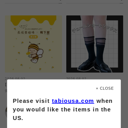
2026.08.02
2026.08.02
【コラボ】長坂養蜂場×靴下屋 第2
パーティーシーンにも◎
× CLOSE
弾
Please visit
tabiousa.com
when
靴下屋
靴下屋
仙台セルバ店
you would like the items in the
新静岡セノバ店
US.