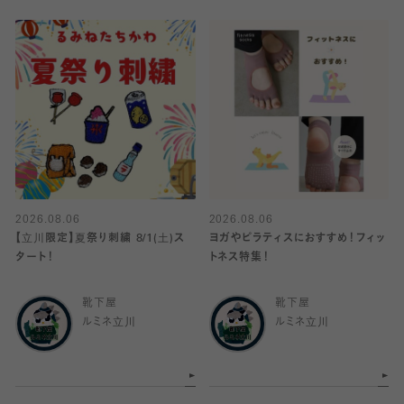
2026.08.06
2026.08.06
【立川限定】夏祭り刺繍 8/1(土)ス
ヨガやピラティスにおすすめ！フィッ
タート！
トネス特集！
靴下屋
靴下屋
ルミネ立川
ルミネ立川