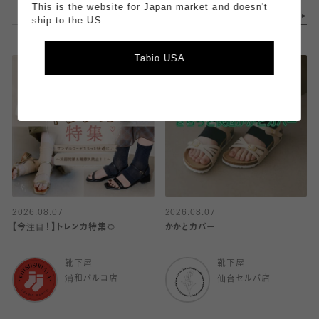
This is the website for Japan market and doesn't
ship to the US.
Tabio USA
2026.08.07
2026.08.07
【今注目！】トレンカ特集🌻
かかとカバー
靴下屋
靴下屋
浦和パルコ店
仙台セルバ店