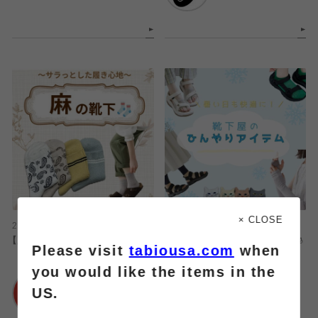
× CLOSE
2026.08.07
2026.08.07
【夏にオススメ🏝️】麻の靴下特集🧦
🧊靴下屋のひんやりアイテム特集🧊
Please visit
tabiousa.com
when
you would like the items in the
靴下屋
靴下屋
US.
浦和パルコ店
浦和パルコ店