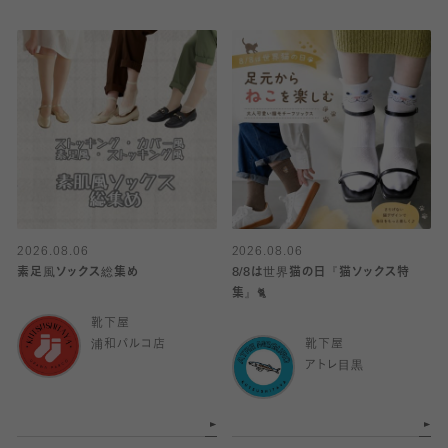
2026.08.06
2026.08.06
素足風ソックス総集め
8/8は世界猫の日『猫ソックス特
集』🐈
靴下屋
浦和パルコ店
靴下屋
アトレ目黒