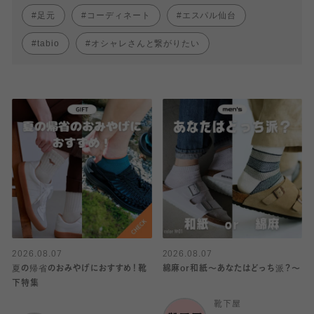
足元
コーディネート
エスパル仙台
tabio
オシャレさんと繋がりたい
2026.08.07
2026.08.07
夏の帰省のおみやげにおすすめ！靴
綿麻or和紙〜あなたはどっち派？〜
下特集
靴下屋