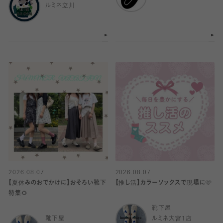
ルミネ立川
2026.08.07
2026.08.07
【夏休みのおでかけに】おそろい靴下
【推し活】カラーソックスで現場に🩷
特集🌻
靴下屋
靴下屋
ルミネ大宮1店