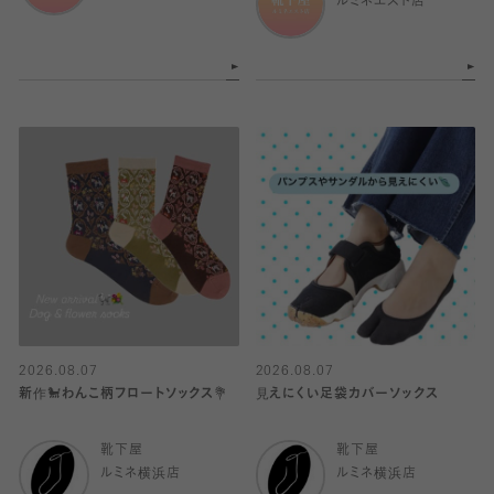
ルミネエスト店
2026.08.07
2026.08.07
新作🐩わんこ柄フロートソックス💐
見えにくい足袋カバーソックス
靴下屋
靴下屋
ルミネ横浜店
ルミネ横浜店