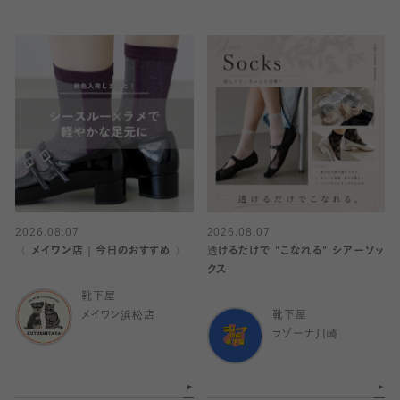
2026.08.07
2026.08.07
〈 メイワン店｜今日のおすすめ 〉
透けるだけで "こなれる" シアーソッ
クス
靴下屋
メイワン浜松店
靴下屋
ラゾーナ川崎