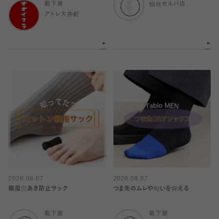
靴下屋
仙台セルバ店
アトレ大井町
2026.08.07
2026.08.07
親指穴あき防止サック
つま先のムレや匂いを抑える
靴下屋
靴下屋