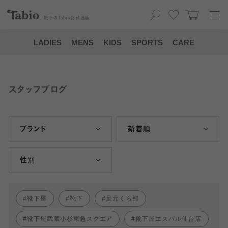
靴下の
Tabio
公式通販
LADIES
MENS
KIDS
SPORTS
CARE
スタッフブログ
ブランド
新着順
性別
靴下屋
靴下
足元くら部
靴下屋武蔵小杉東急スクエア
靴下屋エスパル仙台店