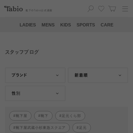
靴下の
Tabio
公式通販
LADIES
MENS
KIDS
SPORTS
CARE
スタッフブログ
ブランド
新着順
性別
靴下屋
靴下
足元くら部
靴下屋武蔵小杉東急スクエア
足元