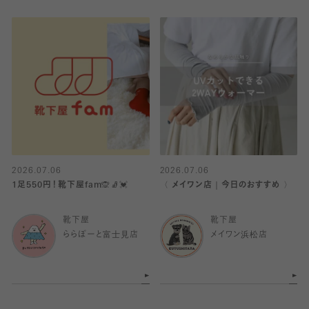
2026.07.06
2026.07.06
1足550円！靴下屋fam🙊🧦💓
〈 メイワン店｜今日のおすすめ 〉
靴下屋
靴下屋
ららぽーと富士見店
メイワン浜松店