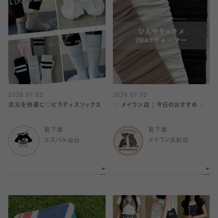
2026.07.03
2026.07.03
足元を快適に♡ピラティスソックス
〈 メイワン店｜今日のおすすめ 〉
靴下屋
靴下屋
エスパル仙台
メイワン浜松店