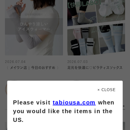
2026.07.04
2026.07.03
〈 メイワン店｜今日のおすすめ 〉
足元を快適に♡ピラティスソックス
靴下屋
靴下屋
メイワン浜松店
エスパル仙台
× CLOSE
Please visit
tabiousa.com
when
you would like the items in the
US.