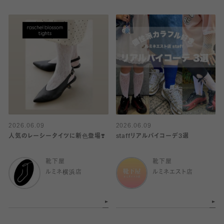
2026.06.09
2026.06.09
人気のレーシータイツに新色登場❣️
staffリアルバイコーデ3選
靴下屋
靴下屋
ルミネ横浜店
ルミネエスト店