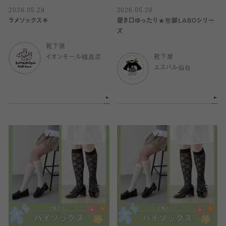
2026.05.29
2026.05.28
ラメソックス🌟
履き口ゆったり★整脚LABOシリー
ズ
靴下屋
イオンモール橿原店
靴下屋
エスパル仙台