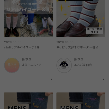
2026.06.06
2026.06.06
staffリアルバイコーデ3選
やっぱり大好き♡ボーダー柄🧦
靴下屋
靴下屋
ルミネエスト店
エスパル仙台