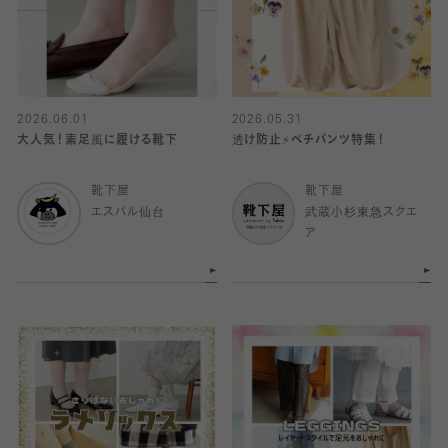
2026.06.01
2026.05.31
大人気！素足風に履ける靴下
透け防止⚡️ペチパンツ特集！
靴下屋
靴下屋
エスパル仙台
武蔵小杉東急スクエ
ア