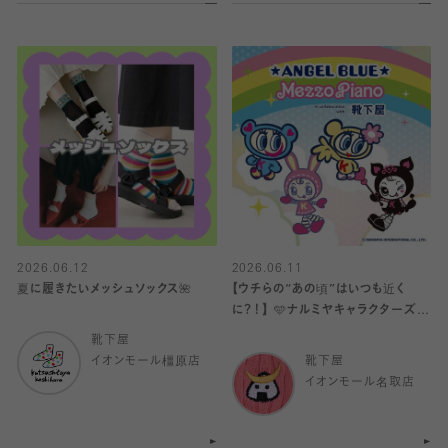
2026.06.12
2026.06.11
夏に履きたいメッシュソックス🌺
【ウチらの“あの頃”はいつも近く
に？！】 🩵ナルミヤキャラクターズ×
靴下屋🩷
靴下屋
イオンモール橿原店
靴下屋
イオンモール名取店