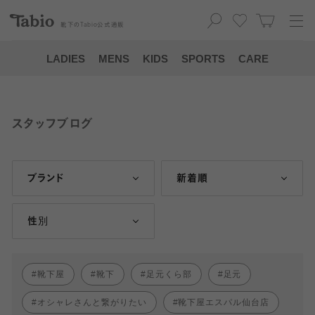
靴下の
Tabio
公式通販
LADIES
MENS
KIDS
SPORTS
CARE
スタッフブログ
ブランド
新着順
性別
靴下屋
靴下
足元くら部
足元
オシャレさんと繋がりたい
靴下屋エスパル仙台店