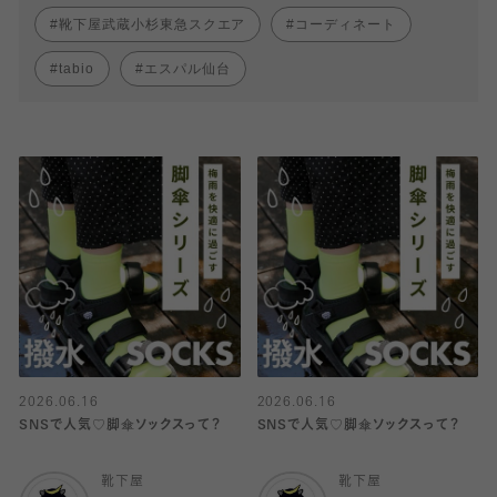
靴下屋武蔵小杉東急スクエア
コーディネート
tabio
エスパル仙台
2026.06.16
2026.06.16
SNSで人気♡脚傘ソックスって？
SNSで人気♡脚傘ソックスって？
靴下屋
靴下屋