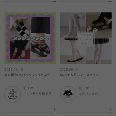
2026.06.10
2026.06.10
夏に履きたいメッシュソックス🌺
SNSで人気♡レースタイツ
靴下屋
靴下屋
イオンモール橿原店
エスパル仙台