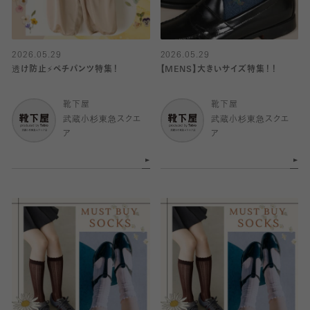
2026.05.29
2026.05.29
透け防止⚡️ペチパンツ特集！
【MENS】大きいサイズ特集！！
靴下屋
靴下屋
武蔵小杉東急スクエ
武蔵小杉東急スクエ
ア
ア