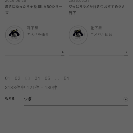
2026.05.28
2026.05.27
履き口ゆったり★整脚LABOシリー
やっぱりラメが好き♡おすすめラメ
ズ
靴下
靴下屋
靴下屋
エスパル仙台
エスパル仙台
...
01
02
03
04
05
54
3188件中 121件 - 180件
つぎ
もどる