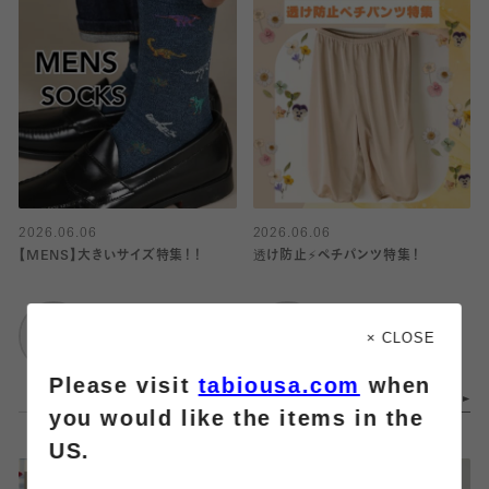
2026.06.06
2026.06.06
【MENS】大きいサイズ特集！！
透け防止⚡️ペチパンツ特集！
靴下屋
靴下屋
武蔵小杉東急スクエ
武蔵小杉東急スクエ
× CLOSE
ア
ア
Please visit
tabiousa.com
when
you would like the items in the
US.