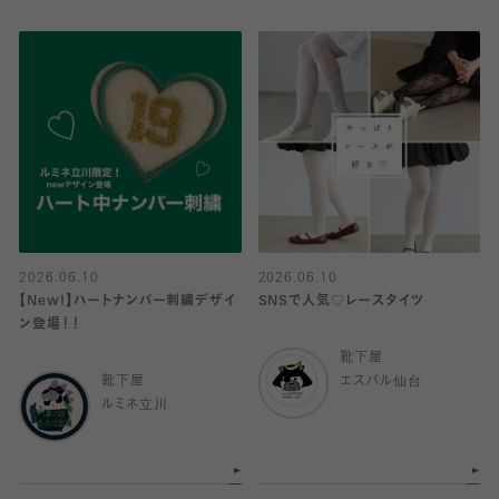
2026.06.10
2026.06.10
【New!】ハートナンバー刺繍デザイ
SNSで人気♡レースタイツ
ン登場！！
靴下屋
靴下屋
エスパル仙台
ルミネ立川