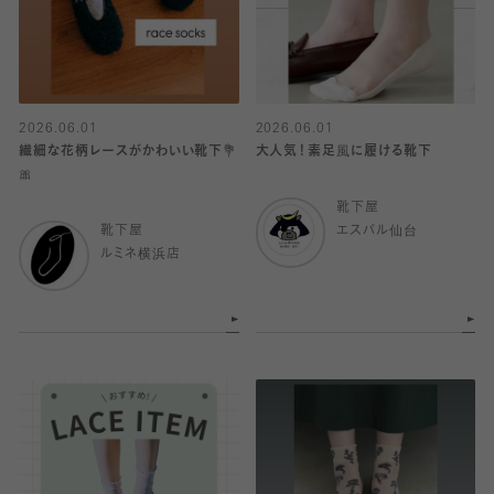
2026.06.01
2026.06.01
繊細な花柄レースがかわいい靴下💐
大人気！素足風に履ける靴下
🎀
靴下屋
靴下屋
エスパル仙台
ルミネ横浜店