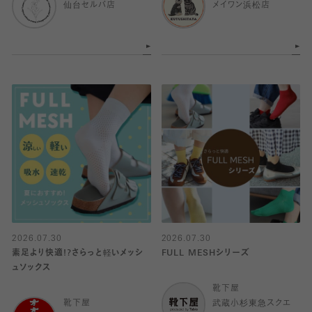
仙台セルバ店
メイワン浜松店
2026.07.30
2026.07.30
素足より快適!?さらっと軽いメッシ
FULL MESHシリーズ
ュソックス
靴下屋
靴下屋
武蔵小杉東急スクエ