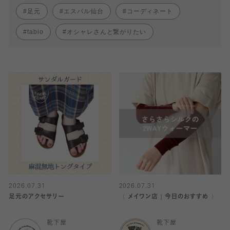
足元
エスパル仙台
コーディネート
tabio
オシャレさんと繋がりたい
2026.07.31
2026.07.31
足元のアクセサリー
〈 メイワン店｜今日のおすすめ 〉
靴下屋
靴下屋