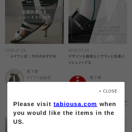
2026.07.25
2026.07.24
〈 メイワン店｜今日のおすすめ 〉
デザインも機能も◎サラッと快適メ
ッシュソックス
靴下屋
メイワン浜松店
靴下屋
アトレ大井町
× CLOSE
Please visit
tabiousa.com
when
you would like the items in the
US.