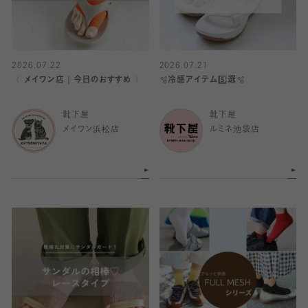
2026.07.22
2026.07.21
〈 メイワン店｜今日のおすすめ 〉
🫧冷感アイテム5️⃣選🫧
靴下屋
靴下屋
メイワン浜松店
ルミネ池袋店