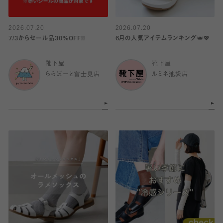
2026.07.20
2026.07.20
7/3からセール品30%OFF❕❕
6月の人気アイテムランキング👑💖
靴下屋
靴下屋
ららぽーと富士見店
ルミネ池袋店