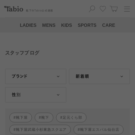
靴下の
Tabio
公式通販
LADIES
MENS
KIDS
SPORTS
CARE
スタッフブログ
ブランド
新着順
性別
靴下屋
靴下
足元くら部
靴下屋武蔵小杉東急スクエア
靴下屋エスパル仙台店