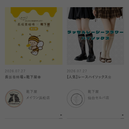
2026.07.27
2026.07.27
長坂養蜂場×靴下屋🐝
【人気】レースハイソックス🌼
靴下屋
靴下屋
メイワン浜松店
仙台セルバ店