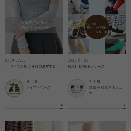
2026.07.27
2026.07.26
〈 メイワン店｜今日のおすすめ 〉
FULL MESHシリーズ
靴下屋
靴下屋
メイワン浜松店
武蔵小杉東急スクエ
ア