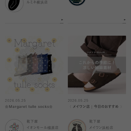
ルミネ横浜店
2026.05.25
2026.05.25
🌼Margaret tulle socks🌼
〈 メイワン店｜今日のおすすめ 〉
靴下屋
靴下屋
イオンモール橿原店
メイワン浜松店