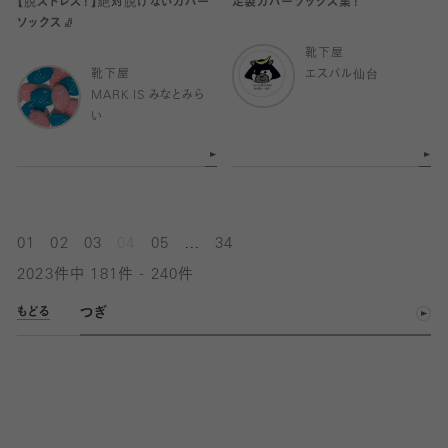
【脱ストレス！】絶対脱げないカバー
足袋カバーソックス集！
ソックス🧦
靴下屋
靴下屋
エスパル仙台
MARK IS みなとみら
い
...
01
02
03
04
05
34
2023件中 181件 - 240件
つぎ
もどる