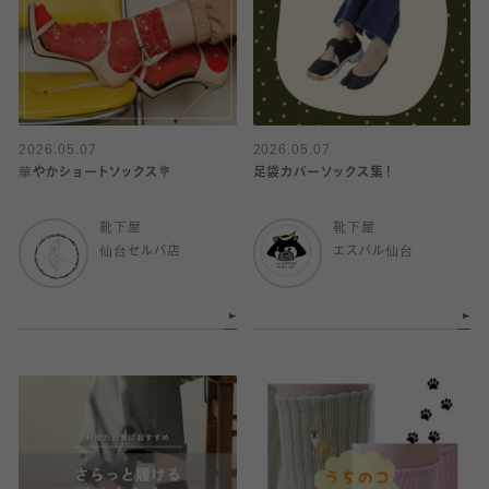
2026.05.07
2026.05.07
華やかショートソックス💐
足袋カバーソックス集！
靴下屋
靴下屋
仙台セルバ店
エスパル仙台