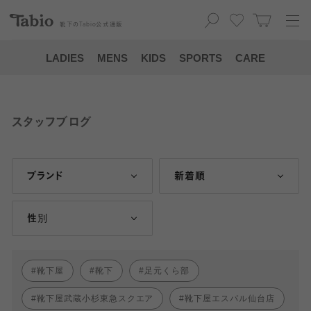
靴下の
Tabio
公式通販
LADIES
MENS
KIDS
SPORTS
CARE
スタッフブログ
ブランド
新着順
性別
靴下屋
靴下
足元くら部
靴下屋武蔵小杉東急スクエア
靴下屋エスパル仙台店