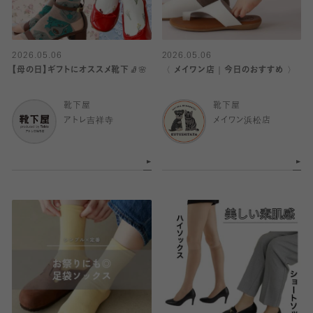
2026.05.06
2026.05.06
【母の日】ギフトにオススメ靴下🧦🌸
〈 メイワン店｜今日のおすすめ 〉
靴下屋
靴下屋
アトレ吉祥寺
メイワン浜松店