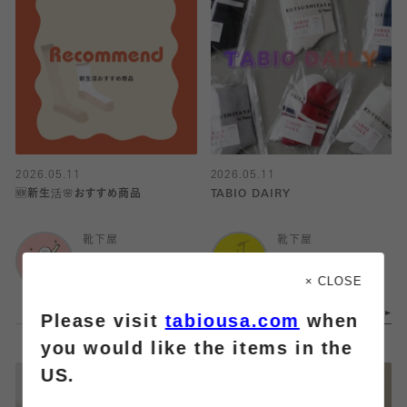
2026.05.11
2026.05.11
🆕新生活🌸おすすめ商品
TABIO DAIRY
靴下屋
靴下屋
ららぽーと富士見店
吉祥寺店
× CLOSE
Please visit
tabiousa.com
when
you would like the items in the
US.