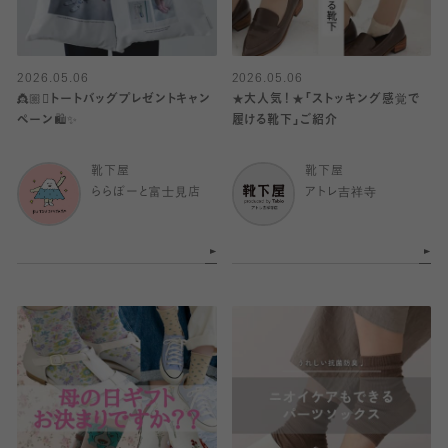
2026.05.06
2026.05.06
👸🏼🫯トートバッグプレゼントキャン
★大人気！★「ストッキング感覚で
ペーン🛍️✨
履ける靴下」ご紹介
靴下屋
靴下屋
ららぽーと富士見店
アトレ吉祥寺