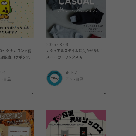
2025.08.06
3:00〜シナガワン×靴
カジュアルスタイルに欠かせない！
店限定コラボソック
スニーカーソックス★
下屋
靴下屋
トレ目黒
アトレ目黒