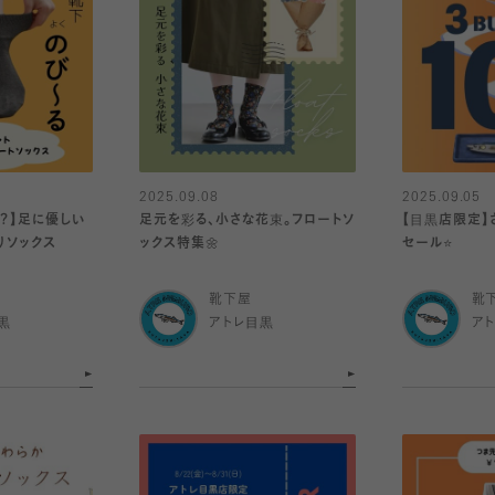
2025.09.08
2025.09.05
？】足に優しい
足元を彩る、小さな花束。フロートソ
【目黒店限定】
りソックス
ックス特集🌼
セール⭐️
靴下屋
靴
黒
アトレ目黒
ア