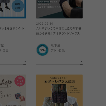
2025.06.30
テム】冷感ドライ レ
ムレやすいこの季節に。足元の不快
感から解放！デオドラントソックス
下屋
靴下屋
トレ目黒
アトレ目黒