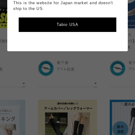
This is the website for Japan market and doesn't
ship to the US.
Tabio USA
2025.07.19
2025.07.18
足元から力強く
海の日限定！LINEクーポン配信
【脱げにくい！
中！
バーソックス
靴下屋
靴
黒
アトレ目黒
ア