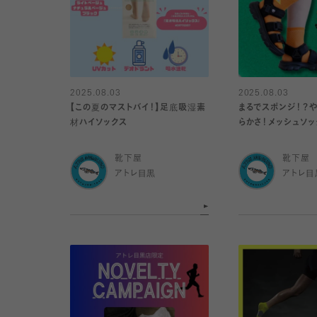
2025.08.03
2025.08.03
【この夏のマストバイ！】足底吸湿素
まるでスポンジ！？
材ハイソックス
らかさ！メッシュソッ
靴下屋
靴下屋
アトレ目黒
アトレ目