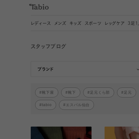
レディース
メンズ
キッズ
スポーツ
レッグケア
3
足1
スタッフブログ
靴下屋
Tabio
ブランド
靴下屋
靴下
足元くら部
足元
tabio
エスパル仙台