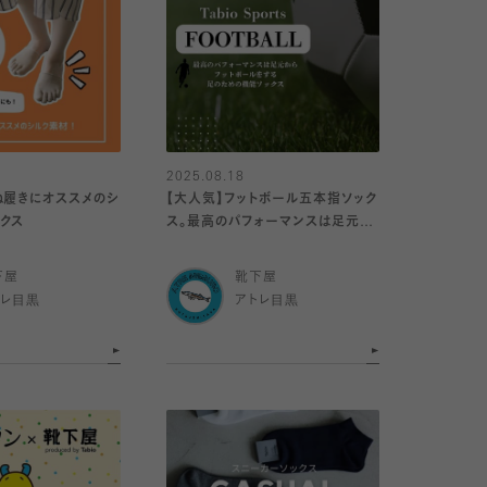
2025.08.18
ね履きにオススメのシ
【大人気】フットボール五本指ソック
クス
ス。最高のパフォーマンスは足元か
ら！
下屋
靴下屋
トレ目黒
アトレ目黒