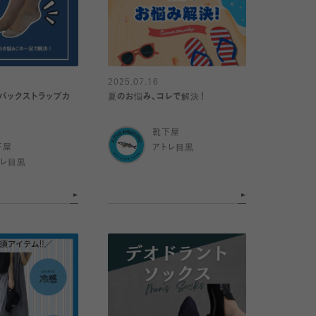
2025.07.16
】バックストラップカ
夏のお悩み、コレで解決！
靴下屋
下屋
アトレ目黒
トレ目黒