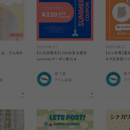
2025.08.21
2025.08.21
『超』ゴムゆる
【目黒店限定】LINEお友達限定
【ムレ対策】重
summerクーポン配信★
ルク五本指ソッ
靴下屋
靴
黒
アトレ目黒
ア