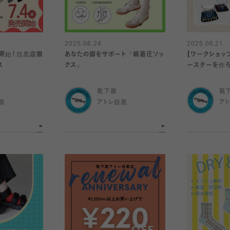
2025.06.24
2025.06.21
発売開始！目黒店限
あなたの脚をサポート『綿着圧ソッ
【ワークショッ
ス
クス』
ースターを作ろ
靴下屋
靴
黒
アトレ目黒
ア