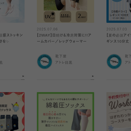
2025.07.06
2025.07.03
涼感ストッキン
【2WAY】日焼け＆冷房対策に!!ア
【夏の必須アイ
を✨️
ームカバー／レッグウォーマー
ギンス10分丈
靴下屋
靴
黒
アトレ目黒
ア