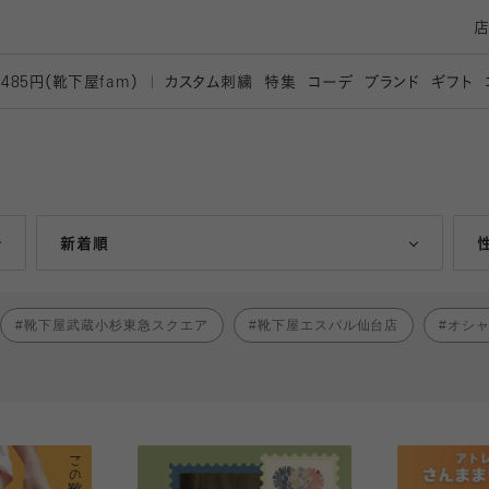
カスタム刺繍
特集
コーデ
ブランド
ギフト
,485円（靴下屋
fam）
人気ランキング順
新着順
靴下屋武蔵小杉東急スクエア
靴下屋エスパル仙台店
オシ