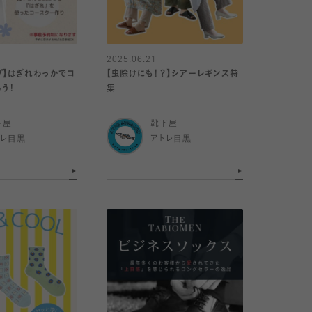
2025.06.21
プ】はぎれわっかでコ
【虫除けにも！？】シアーレギンス特
う！
集
下屋
靴下屋
トレ目黒
アトレ目黒