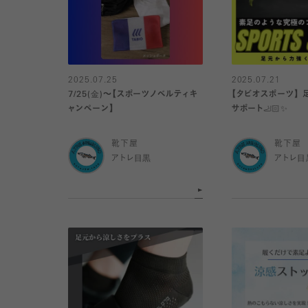
2025.07.25
2025.07.21
7/25(金)～【スポーツノベルティキ
【タビオスポーツ】 
ャンペーン】
サポート🦶🏻✨️
靴下屋
靴下屋
アトレ目黒
アトレ目