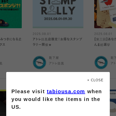
2025.08.01
2025.08.01
やみつきになる柔
アトレ目黒店限定！お得なスタンプ
【第三回】あな
クス
ラリー開催★
んま総選挙
靴下屋
靴
黒
アトレ目黒
ア
× CLOSE
Please visit
tabiousa.com
when
you would like the items in the
US.