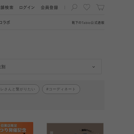
店舗検索
ログイン
会員登録
コラボ
靴下の
Tabio
公式通販
男性
女性
性別
ャレさんと繋がりたい
コーディネート