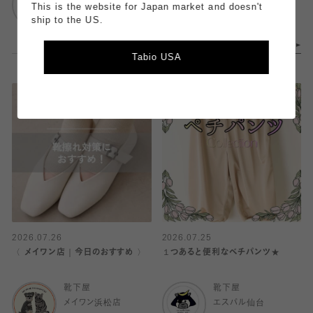
ルミネ横浜店
ルミネ横浜店
This is the website for Japan market and doesn't
ship to the US.
Tabio USA
2026.07.26
2026.07.25
〈 メイワン店｜今日のおすすめ 〉
１つあると便利なベチパンツ★
靴下屋
靴下屋
メイワン浜松店
エスパル仙台