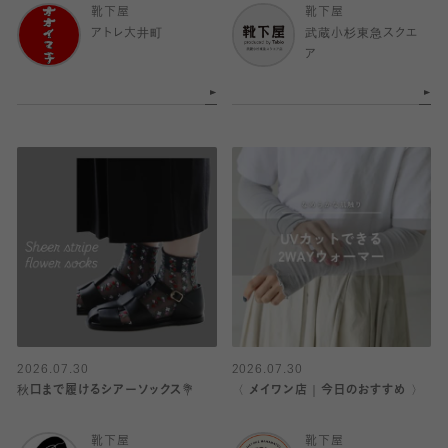
靴下屋
靴下屋
アトレ大井町
武蔵小杉東急スクエ
ア
2026.07.30
2026.07.30
秋口まで履けるシアーソックス💐
〈 メイワン店｜今日のおすすめ 〉
靴下屋
靴下屋