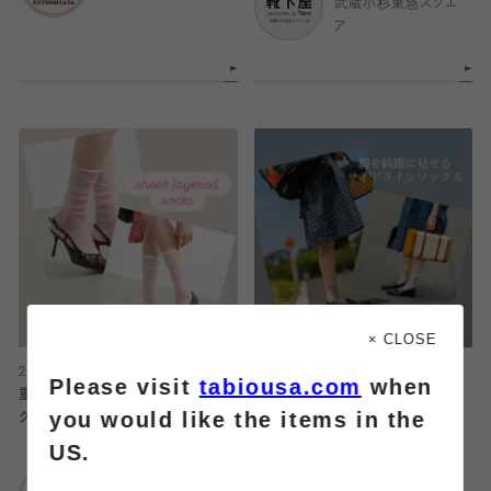
武蔵小杉東急スクエ
ア
× CLOSE
2026.07.26
2026.07.26
Please visit
tabiousa.com
when
重ねて可愛いシアーレイヤードソッ
脚を綺麗に見せるサイド縦ラインソ
you would like the items in the
クス💖
ックス
US.
靴下屋
靴下屋