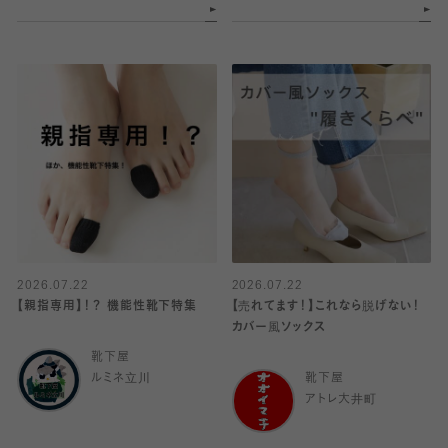
2026.07.22
2026.07.22
【親指専用】！？ 機能性靴下特集
【売れてます！】これなら脱げない！
カバー風ソックス
靴下屋
ルミネ立川
靴下屋
アトレ大井町