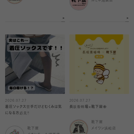
ルミネ池袋店
2026.07.27
2026.07.27
着圧ソックス苦手だけどむくみは気
長坂養蜂場×靴下屋🐝
になる方必見‼️
靴下屋
靴下屋
メイワン浜松店