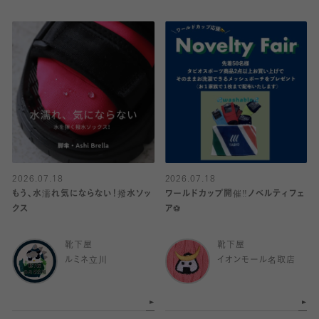
2026.07.18
2026.07.18
もう、水濡れ気にならない！撥水ソッ
ワールドカップ開催‼️ノベルティフェ
クス
ア⚽️
靴下屋
靴下屋
ルミネ立川
イオンモール名取店