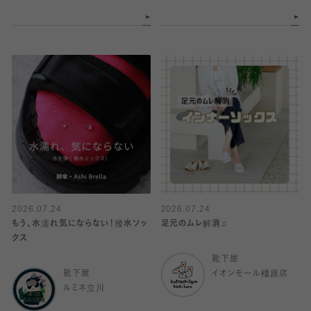
2026.07.24
2026.07.24
もう、水濡れ気にならない！撥水ソッ
足元のムレ解消♫
クス
靴下屋
靴下屋
イオンモール橿原店
ルミネ立川