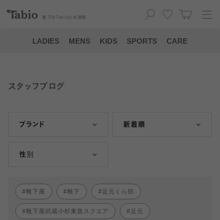
靴下の
Tabio
公式通販
LADIES
MENS
KIDS
SPORTS
CARE
スタッフブログ
ブランド
新着順
性別
靴下屋
靴下
足元くら部
靴下屋武蔵小杉東急スクエア
足元