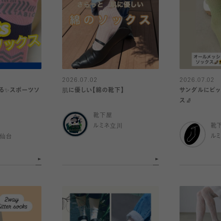
2026.07.02
2026.07.02
る✨スポーツソ
肌に優しい【綿の靴下】
サンダルにピッ
ス🧦
靴下屋
ルミネ立川
靴
ル仙台
ル