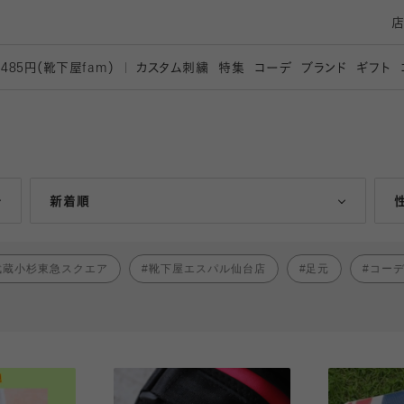
カスタム刺繍
特集
コーデ
ブランド
ギフト
,485円（靴下屋
fam）
人気ランキング順
新着順
武蔵小杉東急スクエア
靴下屋エスパル仙台店
足元
コー