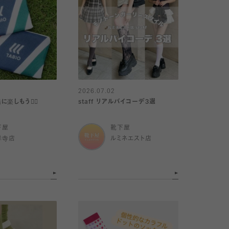
2026.07.02
しもう🏋️‍♀️
staff リアルバイコーデ3選
下屋
靴下屋
祥寺店
ルミネエスト店