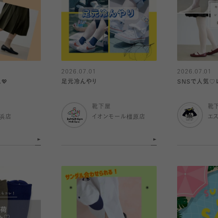
2026.07.01
2026.07.01
💖
足元冷んやり
SNSで人気♡
靴下屋
靴
浜店
イオンモール橿原店
エ