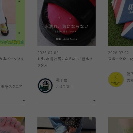
2026.07.02
2026.07.02
れるパーツソッ
もう、水濡れ気にならない！撥水ソ
スポーツを一緒に楽
ックス
靴
靴下屋
吉
杉東急スクエア
ルミネ立川