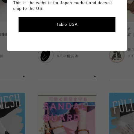
This is the website for Japan market and doesn't
ship to the US.
Tabio USA
2026.06.29
2026.06.29
機能性靴下特集
さらっと快適！吸水速乾ソックス🧦
〈 メイワン店
靴下屋
靴
川
ルミネ横浜店
メ