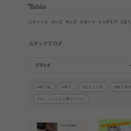
レディース
メンズ
キッズ
スポーツ
レッグケア
3
足1
スタッフブログ
靴下屋
Tabio
ブランド
靴下屋
靴下
足元くら部
靴下屋
オシャレさんと繋がりたい