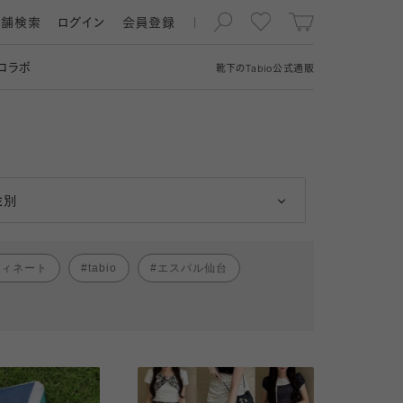
店舗検索
ログイン
会員登録
コラボ
靴下の
Tabio
公式通販
男性
女性
性別
ディネート
tabio
エスパル仙台