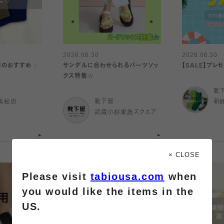
2026.06.30
2026.06.30
日のおすすめ 〉
サンダルに合わせられるパーツソッ
【SALE】プレ
クス特集☆
靴
浜松店
靴下屋
新
武蔵小杉東急スクエア
× CLOSE
Please visit
tabiousa.com
when
you would like the items in the
US.