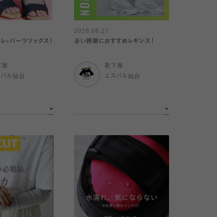
2026.06.27
レ⭐️パーツソックス！
暑い時期におすすめレギンス！
下屋
靴下屋
スパル仙台
エスパル仙台