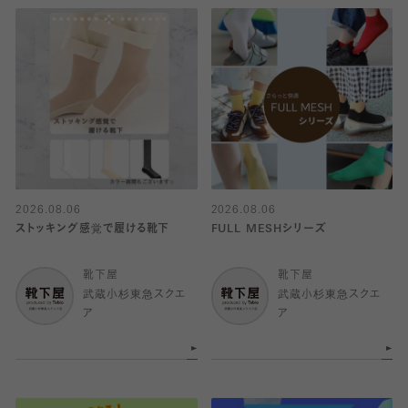
2026.08.06
2026.08.06
ストッキング感覚で履ける靴下
FULL MESHシリーズ
靴下屋
靴下屋
武蔵小杉東急スクエ
武蔵小杉東急スクエ
ア
ア