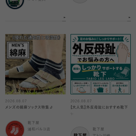
2026.08.07
2026.08.07
メンズの綿麻ソックス特集🧦
【大人気】外反母趾におすすめ靴下
✨
靴下屋
浦和パルコ店
靴下屋