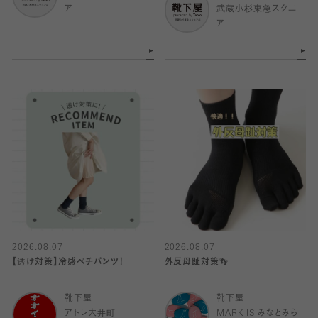
ア
武蔵小杉東急スクエ
ア
2026.08.07
2026.08.07
【透け対策】冷感ペチパンツ！
外反母趾対策👣
靴下屋
靴下屋
アトレ大井町
MARK IS みなとみら