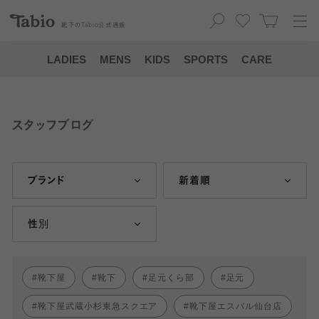
靴下の
Tabio
公式通販
LADIES
MENS
KIDS
SPORTS
CARE
スタッフブログ
ブランド
新着順
性別
靴下屋
靴下
足元くら部
足元
靴下屋武蔵小杉東急スクエア
靴下屋エスパル仙台店