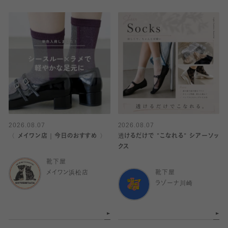
2026.08.07
2026.08.07
〈 メイワン店｜今日のおすすめ 〉
透けるだけで "こなれる" シアーソッ
クス
靴下屋
メイワン浜松店
靴下屋
ラゾーナ川崎