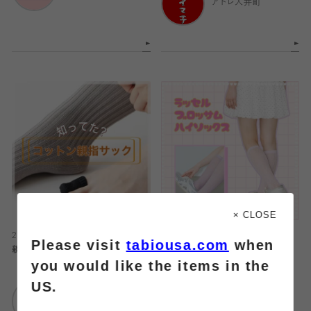
アトレ大井町
× CLOSE
2026.08.07
2026.08.07
Please visit
tabiousa.com
when
親指穴あき防止サック
レースハイソックス💐
you would like the items in the
US.
靴下屋
靴下屋
仙台セルバ店
仙台セルバ店