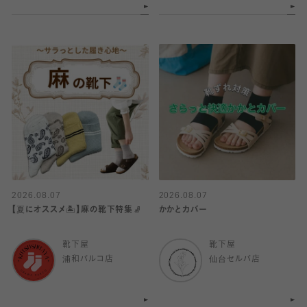
2026.08.07
2026.08.07
【夏にオススメ🏝️】麻の靴下特集🧦
かかとカバー
靴下屋
靴下屋
浦和パルコ店
仙台セルバ店