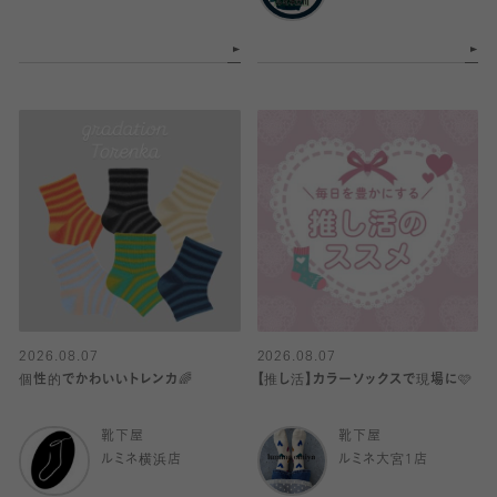
2026.08.07
2026.08.07
個性的でかわいいトレンカ🌈
【推し活】カラーソックスで現場に🩷
靴下屋
靴下屋
ルミネ横浜店
ルミネ大宮1店