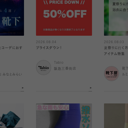
2026.08.04
2026.08.03
浴衣コーデにおす
プライスダウン！
夏祭りに行く方
アイテム特集
Tabio
阪急三番街店
靴
IS みなとみらい
ル