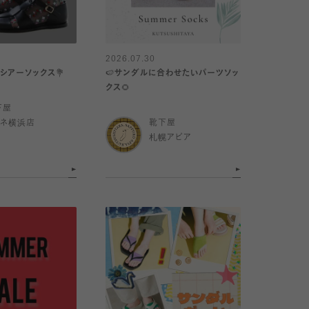
2026.07.30
シアーソックス💐
🍉サンダルに合わせたいパーツソッ
クス🌻
下屋
ミネ横浜店
靴下屋
札幌アピア