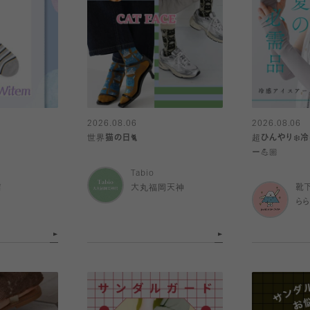
2026.08.06
2026.08.06
世界猫の日🐈
超ひんやり❄️
ー💪🏼
Tabio
店
大丸福岡天神
靴
ら