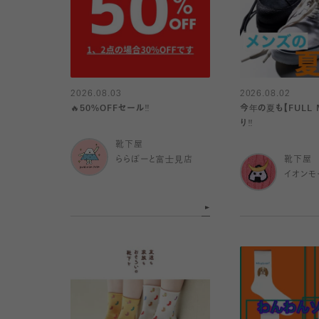
2026.08.03
2026.08.02
🔥50%OFFセール‼️
今年の夏も【FULL 
り️‼️
靴下屋
ららぽーと富士見店
靴下屋
イオンモ