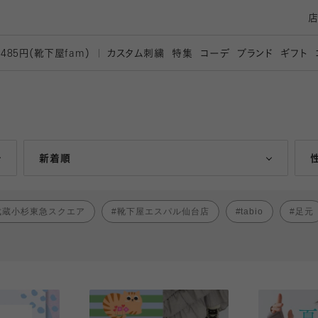
カスタム刺繍
特集
コーデ
ブランド
ギフト
,485円（靴下屋
fam）
人気ランキング順
新着順
武蔵小杉東急スクエア
靴下屋エスパル仙台店
tabio
足元