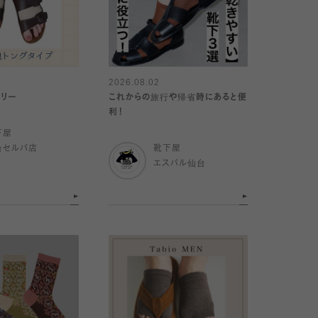
2026.08.02
サリー
これからの旅行や帰省時にあると便
利！
下屋
台セルバ店
靴下屋
エスパル仙台