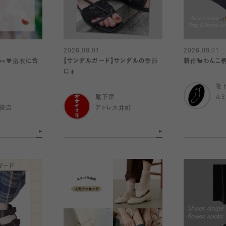
2026.08.01
2026.08.01
💖浴衣に合
【サンダルガード】サンダルの季節
新作🐩わんこ
に☀️
靴
靴下屋
ル
袋店
アトレ大井町