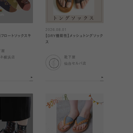
2026.08.01
柄フロートソックス💐
【DRY機能性】メッシュトングソック
ス
下屋
ミネ横浜店
靴下屋
仙台セルバ店