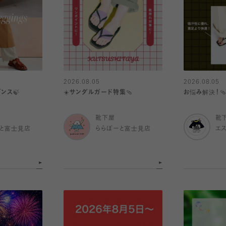
2026.08.05
2026.08.05
ンス🍃
☀️サンダルガード特集🩴
お悩み解決！🩴
靴下屋
靴
と富士見店
ららぽーと富士見店
エ