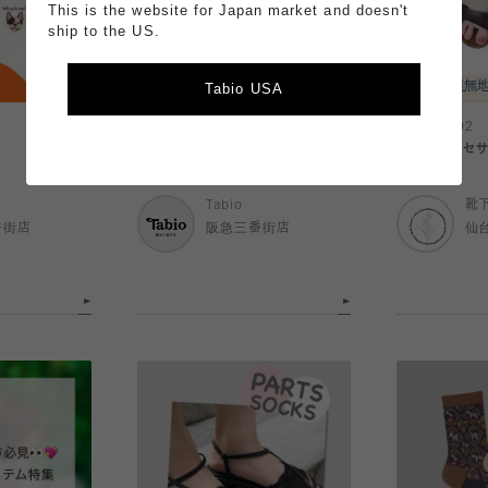
This is the website for Japan market and doesn't
ship to the US.
Tabio USA
2026.08.02
2026.08.02
人気の花柄に新色登場
足元のアクセ
Tabio
靴
番街店
阪急三番街店
仙