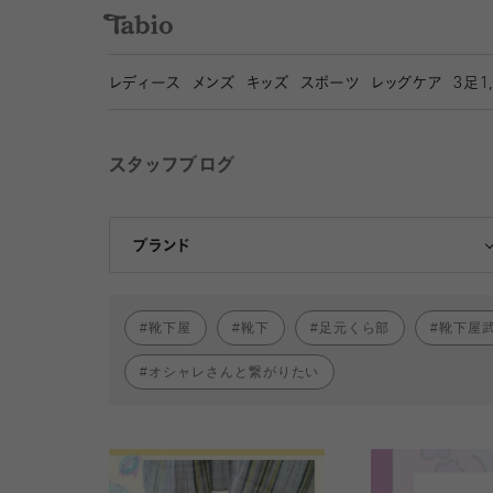
レディース
メンズ
キッズ
スポーツ
レッグケア
3
足1
スタッフブログ
靴下屋
Tabio
ブランド
靴下屋
靴下
足元くら部
靴下屋
オシャレさんと繋がりたい