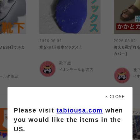
2026.08.02
2026.08.02
MESH】で決ま
水を弾く⁉️撥水ソックス💧
冷えも靴ずれも
カバー】
靴下屋
イオンモール名取店
靴
ール名取店
イ
× CLOSE
Please visit
tabiousa.com
when
you would like the items in the
US.