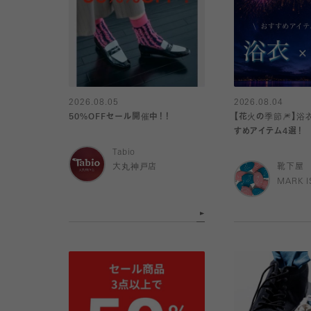
2026.08.05
2026.08.04
50%OFFセール開催中！！
【花火の季節🎆】
すめアイテム4選！
Tabio
大丸神戸店
靴下屋
MARK 