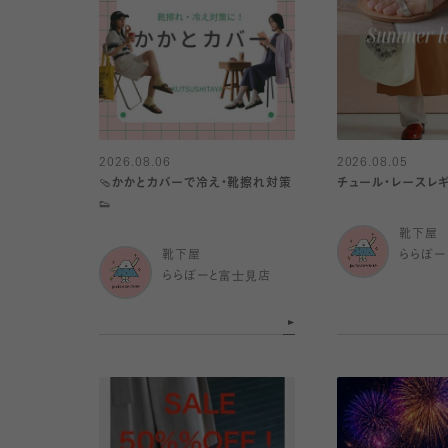
2026.08.06
2026.08.05
🩴かかとカバーで冷え・靴擦れ対策
チュール・レースレギ
👟
靴下屋
靴下屋
ららぽー
ららぽーと富士見店