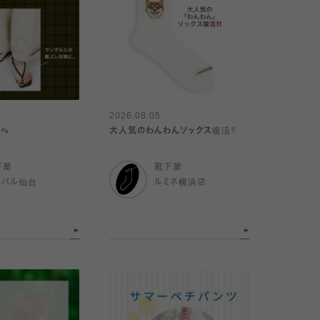
2026.08.05
👡
大人気のわんわんソックス復活‼️
下屋
靴下屋
スパル仙台
ルミネ横浜店