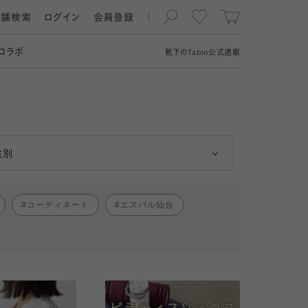
店舗検索
ログイン
会員登録
コラボ
靴下の
Tabio
公式通販
男性
女性
性別
コーディネート
エスパル仙台