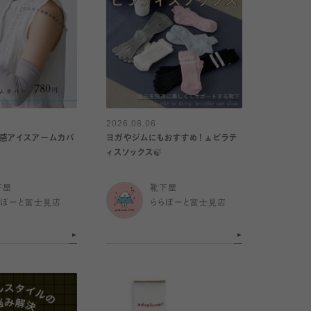
2026.08.06
冷感アイスアームカバ
ヨガやジムにもおすすめ！🧘ピラテ
ィスソックス🍃
下屋
靴下屋
らぽーと富士見店
ららぽーと富士見店