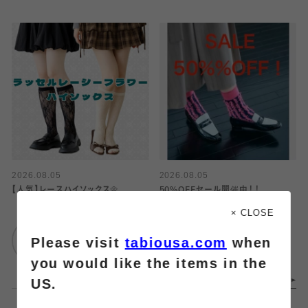
2026.08.05
2026.08.05
【人気】レースハイソックス🌼
50%OFFセール開催中！！
× CLOSE
靴下屋
Tabio
Please visit
tabiousa.com
when
仙台セルバ店
大丸神戸店
you would like the items in the
US.