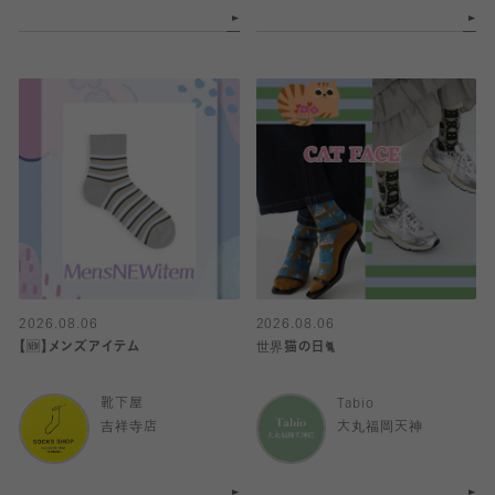
2026.08.06
2026.08.06
【🆕】メンズアイテム
世界猫の日🐈
靴下屋
Tabio
吉祥寺店
大丸福岡天神