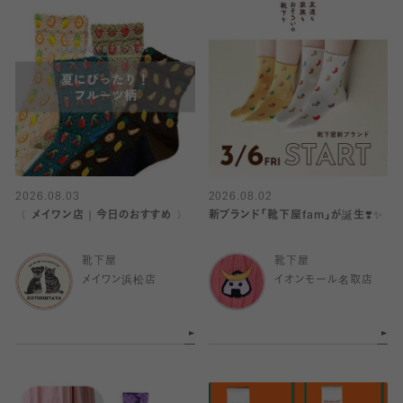
2026.08.03
2026.08.02
〈 メイワン店｜今日のおすすめ 〉
新ブランド「靴下屋fam」が誕生❣️✨
靴下屋
靴下屋
メイワン浜松店
イオンモール名取店