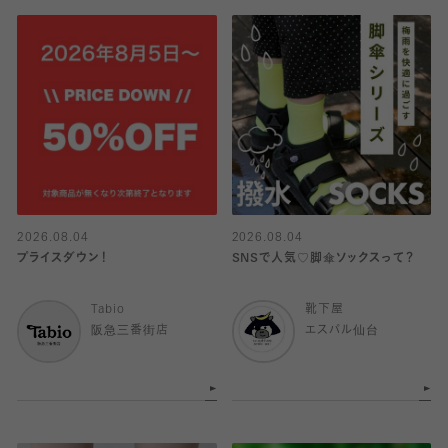
2026.08.04
2026.08.04
プライスダウン！
SNSで人気♡脚傘ソックスって？
Tabio
靴下屋
阪急三番街店
エスパル仙台