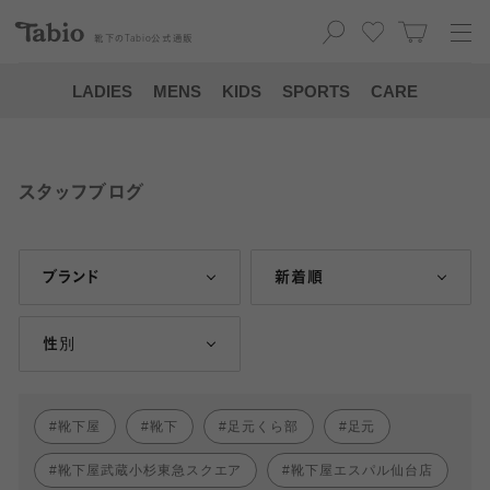
靴下の
Tabio
公式通販
LADIES
MENS
KIDS
SPORTS
CARE
スタッフブログ
ブランド
新着順
性別
靴下屋
靴下
足元くら部
足元
靴下屋武蔵小杉東急スクエア
靴下屋エスパル仙台店