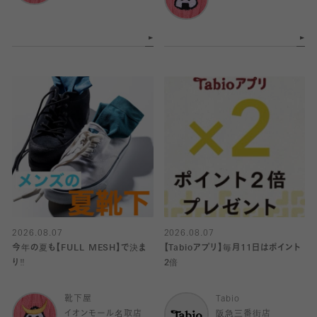
2026.08.07
2026.08.07
今年の夏も【FULL MESH】で決ま
【Tabioアプリ】毎月11日はポイント
り️‼️
2倍
靴下屋
Tabio
イオンモール名取店
阪急三番街店