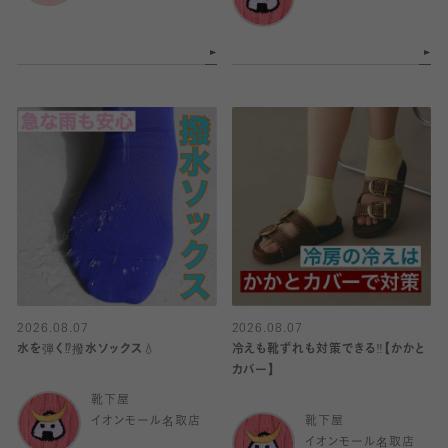
2026.08.07
2026.08.07
水を弾く⁉️撥水ソックス💧
冷えも靴ずれも対策できる‼️【かかと
カバー】
靴下屋
イオンモール名取店
靴下屋
イオンモール名取店