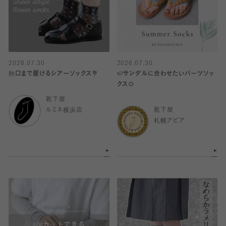
2026.07.30
2026.07.30
秋口まで履けるシアーソックス💐
🍉サンダルに合わせたいパーツソッ
クス🌻
靴下屋
ルミネ横浜店
靴下屋
札幌アピア