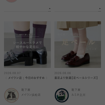
2026.08.07
2026.08.06
〈 メイワン店｜今日のおすすめ 〉
素足より快適【足ベールシリーズ】
靴下屋
靴下屋
メイワン浜松店
ルミネ立川