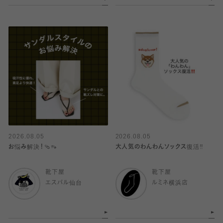
2026.08.05
2026.08.05
お悩み解決！🩴👡
大人気のわんわんソックス復活‼️
靴下屋
靴下屋
エスパル仙台
ルミネ横浜店