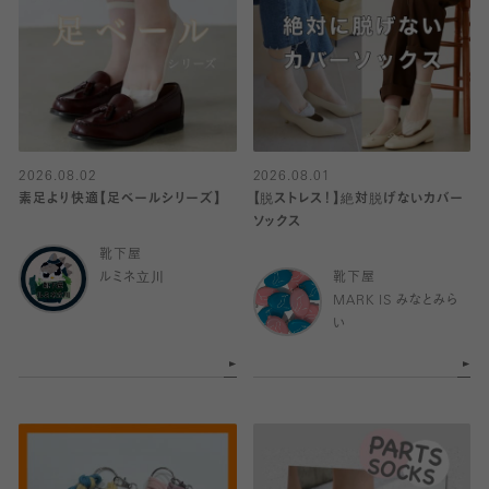
2026.08.02
2026.08.01
素足より快適【足ベールシリーズ】
【脱ストレス！】絶対脱げないカバー
ソックス
靴下屋
ルミネ立川
靴下屋
MARK IS みなとみら
い