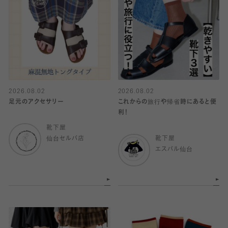
2026.08.02
2026.08.02
足元のアクセサリー
これからの旅行や帰省時にあると便
利！
靴下屋
仙台セルバ店
靴下屋
エスパル仙台