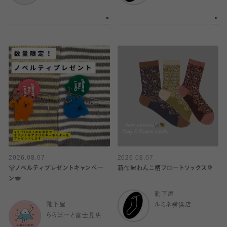
2026.08.07
2026.08.07
🐻ノベルティプレゼントキャンペー
新作🐩わんこ柄フロートソックス💐
ン🐨
靴下屋
靴下屋
ルミネ横浜店
ららぽーと富士見店