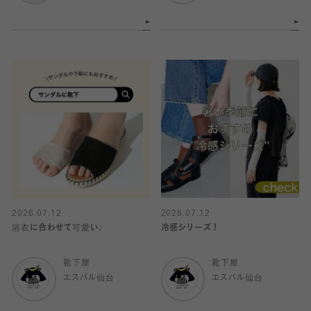
2026.07.12
2026.07.12
浴衣に合わせて可愛い♩
冷感シリーズ！
靴下屋
靴下屋
エスパル仙台
エスパル仙台