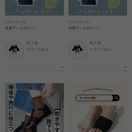
2026.07.05
2026.07.05
冷感アームカバー！
冷感アームカバー！
靴下屋
靴下屋
エスパル仙台
エスパル仙台