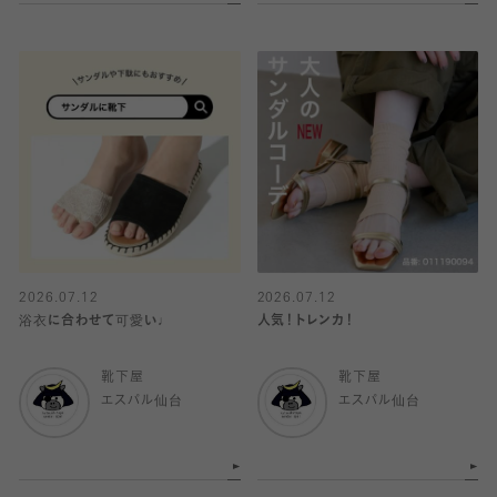
2026.07.12
2026.07.12
浴衣に合わせて可愛い♩
人気！トレンカ！
靴下屋
靴下屋
エスパル仙台
エスパル仙台