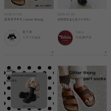
2026.07.04
2026.07.04
足元キラキラ☆lamé thong
雨の日も楽しむソックス♪
靴下屋
Tabio
エスパル仙台
大丸神戸店