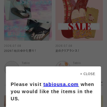
2026.07.08
2026.07.08
2026！梅田ゆかた祭り！
夏のクリアランス！
Tabio
Tabio
阪急三番街店
阪神百貨店
× CLOSE
Please visit
tabiousa.com
when
you would like the items in the
US.