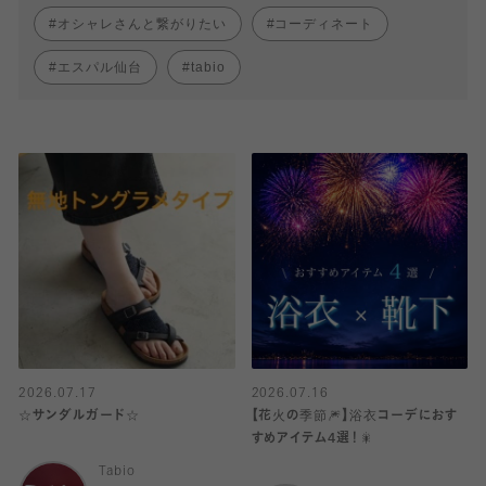
オシャレさんと繋がりたい
コーディネート
エスパル仙台
tabio
2026.07.17
2026.07.16
☆サンダルガード☆
【花火の季節🎆】浴衣コーデにおす
すめアイテム4選！🎇
Tabio