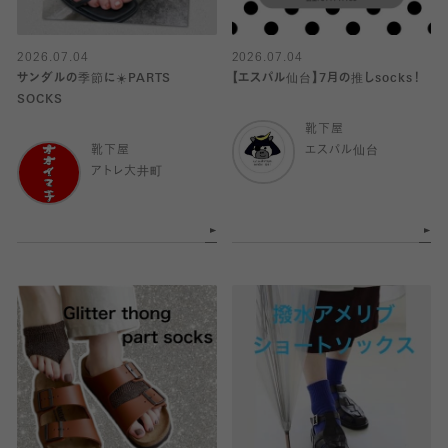
2026.07.04
2026.07.04
サンダルの季節に☀️PARTS
【エスパル仙台】7月の推しsocks！
SOCKS
靴下屋
靴下屋
エスパル仙台
アトレ大井町