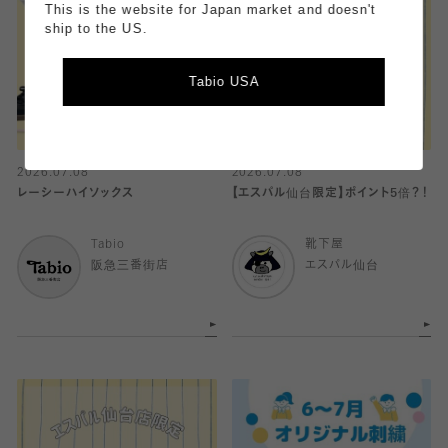
This is the website for Japan market and doesn't
ship to the US.
Tabio USA
2026.07.08
2026.07.08
レーシーハイソックス
【エスパル仙台限定】ポイント5倍？！
Tabio
靴下屋
阪急三番街店
エスパル仙台