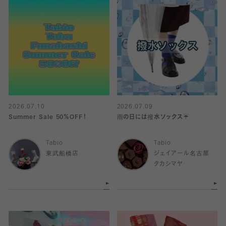
2026.07.10
2026.07.09
Summer Sale 50％OFF！
雨の日には撥水ソックス☔️
Tabio
Tabio
東武船橋店
ジェイアール名古屋
タカシマヤ