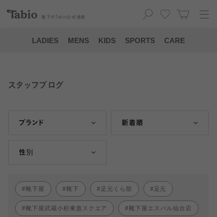
靴下の
Tabio
公式通販
LADIES
MENS
KIDS
SPORTS
CARE
スタッフブログ
ブランド
新着順
性別
靴下屋
靴下
足元くら部
足元
靴下屋武蔵小杉東急スクエア
靴下屋エスパル仙台店