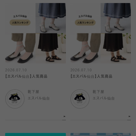
2026.07.10
2026.07.10
【エスパル仙台】人気商品
【エスパル仙台】人気商品
靴下屋
靴下屋
エスパル仙台
エスパル仙台