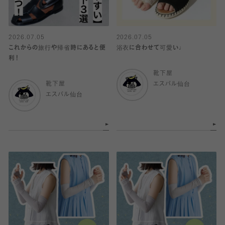
2026.07.05
2026.07.05
これからの旅行や帰省時にあると便
浴衣に合わせて可愛い♩
利！
靴下屋
靴下屋
エスパル仙台
エスパル仙台