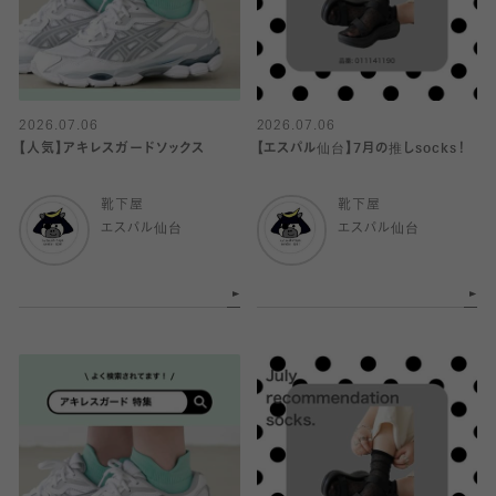
2026.07.06
2026.07.06
【人気】アキレスガードソックス
【エスパル仙台】7月の推しsocks！
靴下屋
靴下屋
エスパル仙台
エスパル仙台