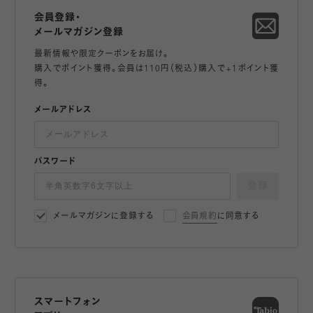
会員登録・
メールマガジン登録
最新情報や限定クーポンをお届け。
購入でポイント獲得。会員は110円（税込）購入で+1ポイント獲
得。
メールアドレス
パスワード
登録
メールマガジンに登録する
会員規約
に同意する
スマートフォン