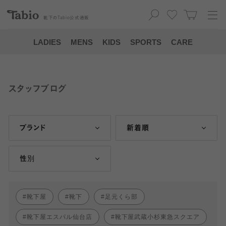
靴下の
Tabio
公式通販
LADIES
MENS
KIDS
SPORTS
CARE
スタッフブログ
ブランド
新着順
性別
靴下屋
靴下
足元くら部
靴下屋エスパル仙台店
靴下屋武蔵小杉東急スクエア