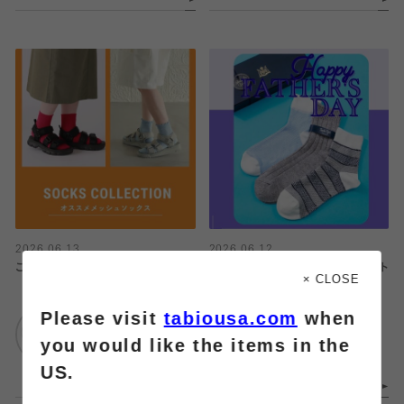
2026.06.13
2026.06.12
これから大活躍★メッシュソックス
オンライン限定★父の日ギフトセット
× CLOSE
Please visit
tabiousa.com
when
靴下屋
靴下屋
エスパル仙台
エスパル仙台
you would like the items in the
US.