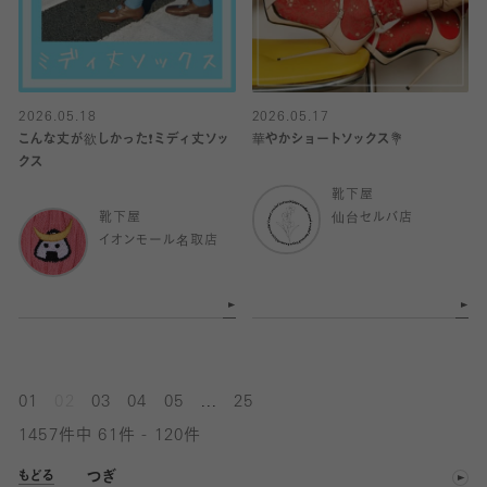
2026.05.18
2026.05.17
こんな丈が欲しかった❗️ミディ丈ソッ
華やかショートソックス💐
クス
靴下屋
靴下屋
仙台セルバ店
イオンモール名取店
...
01
02
03
04
05
25
1457件中 61件 - 120件
つぎ
もどる