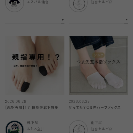
エスパル仙台
仙台セルバ店
2026.06.29
2026.06.29
【親指専用】！？ 機能性靴下特集
知ってた？つま先ハーフソックス
靴下屋
靴下屋
ルミネ立川
仙台セルバ店