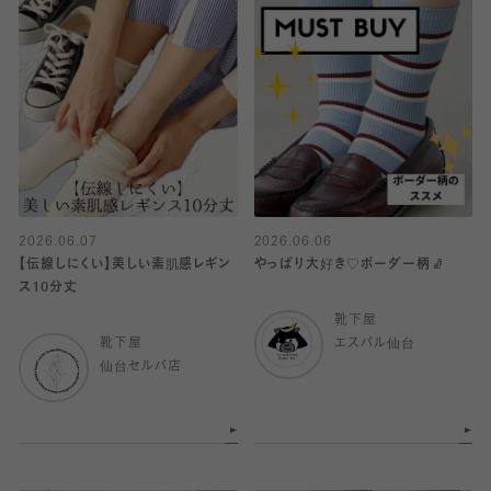
2026.06.07
2026.06.06
【伝線しにくい】美しい素肌感レギン
やっぱり大好き♡ボーダー柄🧦
ス10分丈
靴下屋
靴下屋
エスパル仙台
仙台セルバ店