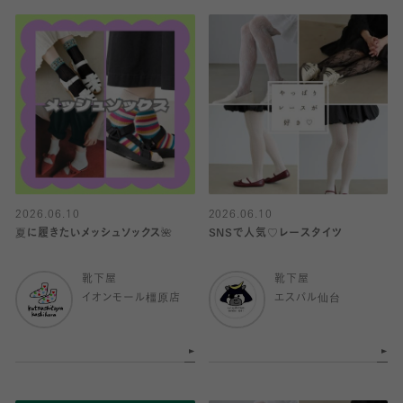
2026.06.10
2026.06.10
夏に履きたいメッシュソックス🌺
SNSで人気♡レースタイツ
靴下屋
靴下屋
イオンモール橿原店
エスパル仙台