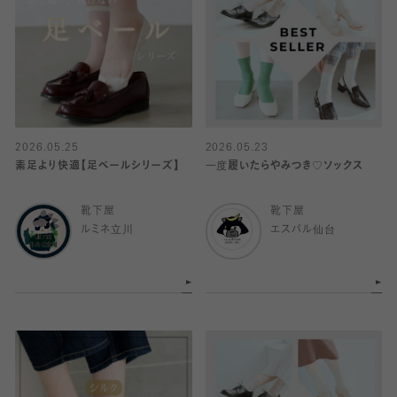
2026.05.25
2026.05.23
素足より快適【足ベールシリーズ】
一度履いたらやみつき♡ソックス
靴下屋
靴下屋
ルミネ立川
エスパル仙台