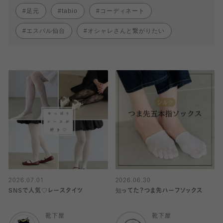
足元
tabio
コーディネート
エスパル仙台
オシャレさんと繋がりたい
2026.07.01
2026.06.30
SNSで人気♡レースタイツ
知ってた？つま先ハーフソックス
靴下屋
靴下屋