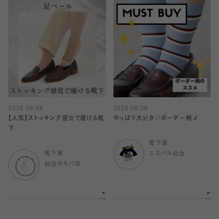
2026.06.06
2026.06.06
【人気】ストッキング感覚で履ける靴
やっぱり大好き♡ボーダー柄🧦
下
靴下屋
靴下屋
エスパル仙台
仙台セルバ店