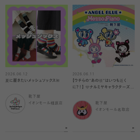
2026.06.12
2026.06.11
夏に履きたいメッシュソックス🌺
【ウチらの“あの頃”はいつも近く
に？！】 🩵ナルミヤキャラクターズ×
靴下屋🩷
靴下屋
イオンモール橿原店
靴下屋
イオンモール名取店