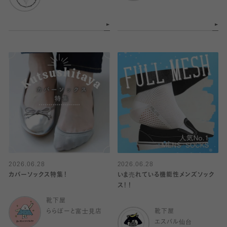
2026.06.28
2026.06.28
カバーソックス特集！
いま売れている機能性メンズソック
ス！！
靴下屋
ららぽーと富士見店
靴下屋
エスパル仙台