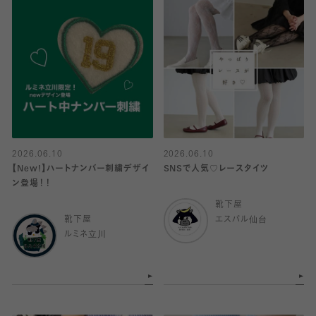
2026.06.10
2026.06.10
【New!】ハートナンバー刺繍デザイ
SNSで人気♡レースタイツ
ン登場！！
靴下屋
靴下屋
エスパル仙台
ルミネ立川