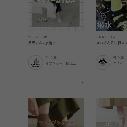
2026.08.05
2026.08.04
足元のムレ解消♫
SNSで人気♡脚傘
靴下屋
靴下屋
イオンモール橿原店
エスパ