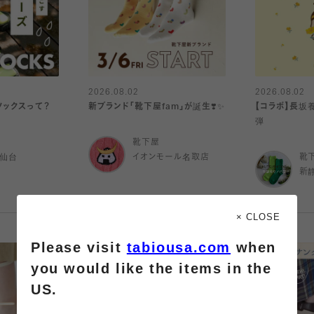
2026.08.02
2026.08.02
ソックスって？
新ブランド「靴下屋fam」が誕生❣️✨
【コラボ】長坂
弾
靴下屋
ル仙台
イオンモール名取店
靴
新
× CLOSE
Please visit
tabiousa.com
when
you would like the items in the
US.