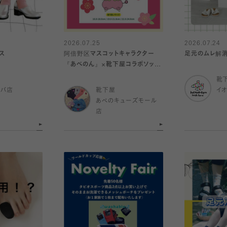
2026.07.25
2026.07.24
ス
阿倍野区マスコットキャラクター
足元のムレ解
『あべのん』×靴下屋コラボソック
ス発売🧦
靴
ルバ店
靴下屋
イ
あべのキューズモール
店