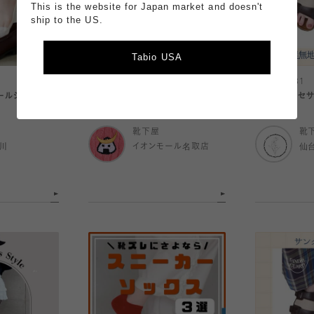
This is the website for Japan market and doesn't
ship to the US.
Tabio USA
2026.08.01
2026.07.31
ールシリーズ】
【8月2日(日)】ワークショップ開催‼️
足元のアクセ
靴下屋
靴
川
イオンモール名取店
仙