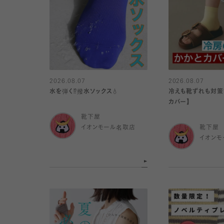
2026.08.07
2026.08.07
水を弾く⁉️撥水ソックス💧
冷えも靴ずれも対策で
カバー】
靴下屋
イオンモール名取店
靴下屋
イオンモ