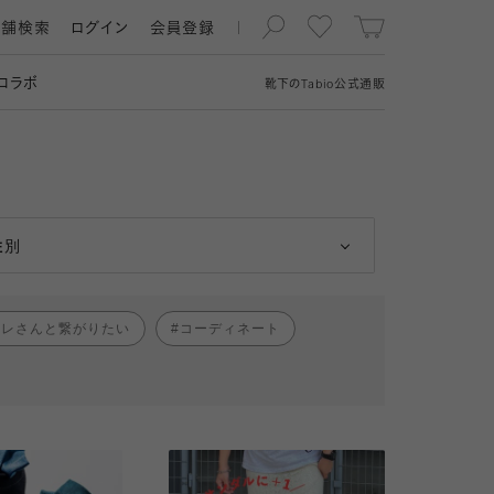
店舗検索
ログイン
会員登録
コラボ
靴下の
Tabio
公式通販
男性
女性
性別
ャレさんと繋がりたい
コーディネート