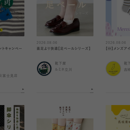
2026.08.06
2026.08.06
ントキャンペー
素足より快適【足ベールシリーズ】
【🆕】メンズア
靴下屋
靴
ルミネ立川
吉
と富士見店