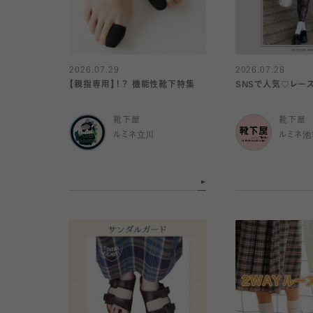
2026.07.29
2026.07.28
【親指専用】！？ 機能性靴下特集
SNSで人気♡レー
靴下屋
靴下屋
ルミネ立川
ルミネ池