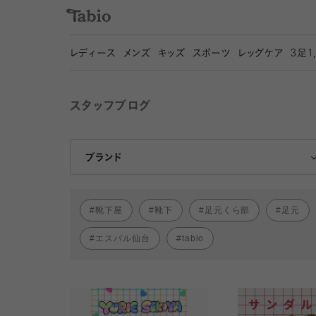
レディース
メンズ
キッズ
スポーツ
レッグケア
3
足1
スタッフブログ
靴下屋
Tabio
ブランド
靴下屋
靴下
足元くら部
足元
エスパル仙台
tabio