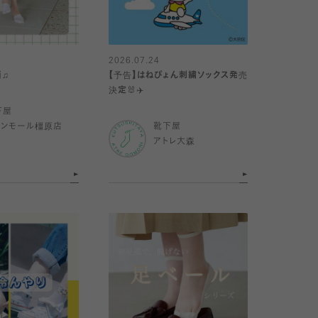
2026.07.24
消♫
【予告】はねぴょん刺繍ソックス発売
決定🐰✈️
下屋
オンモール橿原店
靴下屋
アトレ大森