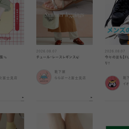
2026.08.07
2026.08.07
集🩴
チュール・レースレギンス🍃
今年の夏も【FU
り️‼️
靴下屋
と富士見店
ららぽーと富士見店
靴
イ