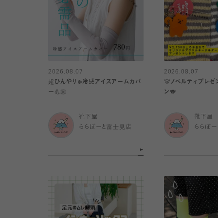
2026.08.07
2026.08.07
超ひんやり❄️冷感アイスアームカバ
🐻ノベルティプレゼ
ー💪🏼
ン🐨
靴下屋
靴下屋
ららぽーと富士見店
ららぽー