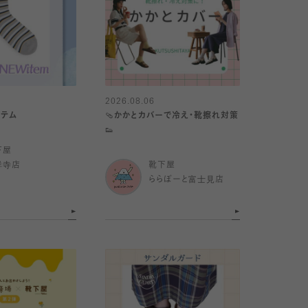
2026.08.06
イテム
🩴かかとカバーで冷え・靴擦れ対策
👟
下屋
祥寺店
靴下屋
ららぽーと富士見店