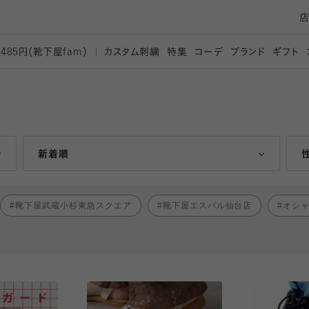
カスタム刺繍
特集
コーデ
ブランド
ギフト
,485円（靴下屋
fam）
人気ランキング順
新着順
靴下屋武蔵小杉東急スクエア
靴下屋エスパル仙台店
オシ