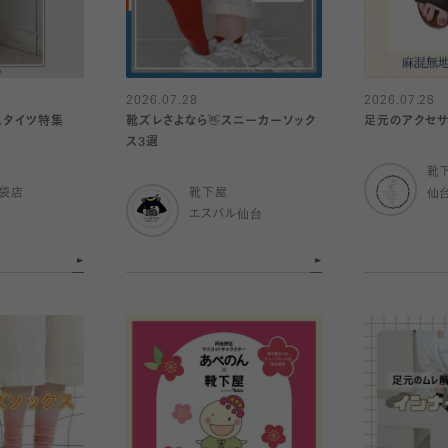
2026.07.28
2026.07.28
スタイツ特集
靴ズレさよなら👋スニーカーソック
足元のアクセ
ス3選
靴
袋店
靴下屋
仙
エスパル仙台