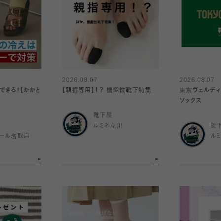
2026.08.07
2026.08.07
きる‼️【かかと
【親指専用】！？ 機能性靴下特集
東京ヴェルディ
ソックス
靴下屋
ルミネ立川
靴
ール名取店
ル