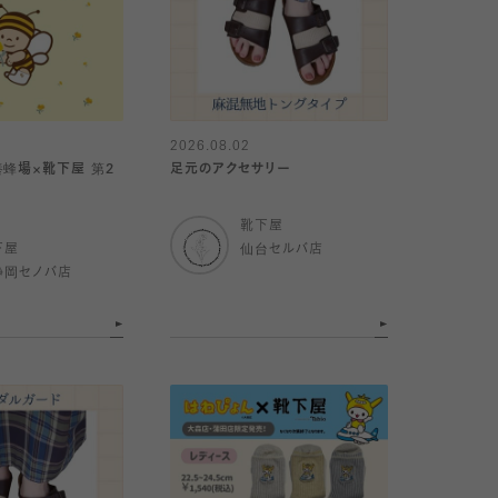
2026.08.02
養蜂場×靴下屋 第2
足元のアクセサリー
靴下屋
下屋
仙台セルバ店
静岡セノバ店