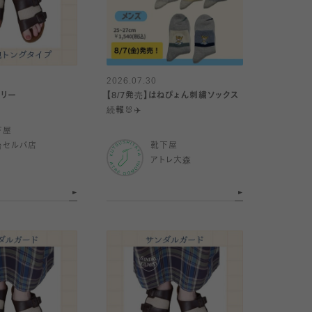
2026.07.30
サリー
【8/7発売】はねぴょん刺繍ソックス
続報🐰✈️
下屋
台セルバ店
靴下屋
アトレ大森