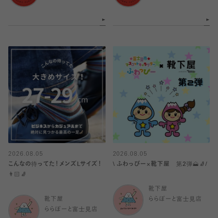
2026.08.05
2026.08.05
こんなの待ってた！メンズLサイズ！
\ ふわっぴー×靴下屋 第2弾🗻🧦/
👨🏻🧦
靴下屋
靴下屋
ららぽーと富士見店
ららぽーと富士見店