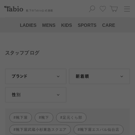
靴下の
Tabio
公式通販
LADIES
MENS
KIDS
SPORTS
CARE
スタッフブログ
ブランド
新着順
性別
靴下屋
靴下
足元くら部
靴下屋武蔵小杉東急スクエア
靴下屋エスパル仙台店