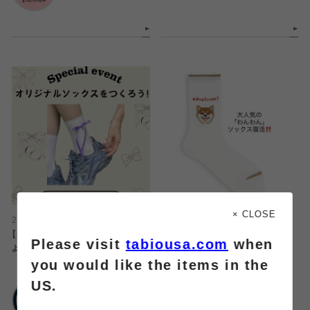
× CLOSE
2026.08.05
2026.08.05
【8/1〜】靴下をリボンでカスタムし
大人気のわんわんソックス復活‼️
Please visit
tabiousa.com
when
よう！期間限定イベント開催！
you would like the items in the
靴下屋
US.
靴下屋
ルミネ横浜店
ルミネ立川