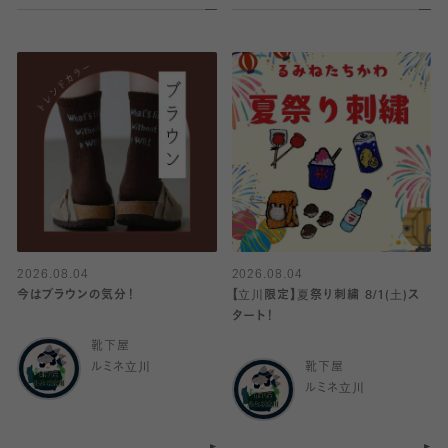
2026.08.04
2026.08.04
今はブラウンの気分！
【立川限定】夏祭り刺繍 8/1(土)ス
タート！
靴下屋
ルミネ立川
靴下屋
ルミネ立川