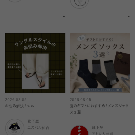
2026.08.05
2026.08.05
お悩み解決！🩴👡
夏のギフトにおすすめ！メンズソック
ス３選
靴下屋
エスパル仙台
靴下屋
アトレ大井町