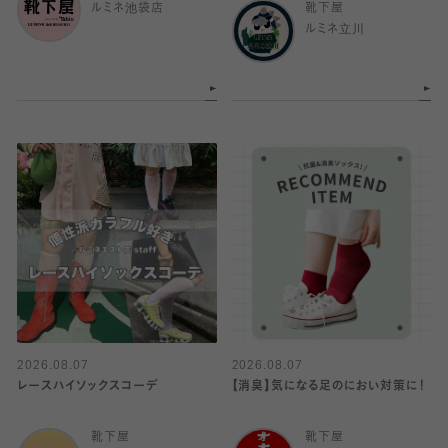
ルミネ池袋店
靴下屋
ルミネ立川
2026.08.07
2026.08.07
レースハイソックスコーデ
【消臭】気になる足のにおい対策に！
靴下屋
靴下屋