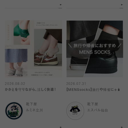
2026.08.02
2026.07.31
かかとを守りながら、涼しく快適！
【MENSsocks】旅行や帰省に✈️🧳
靴下屋
靴下屋
ルミネ立川
エスパル仙台