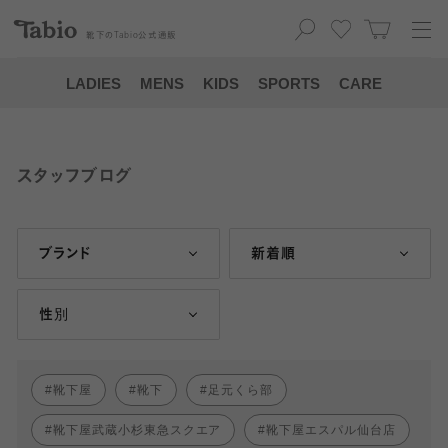
靴下の
Tabio
公式通販
LADIES
MENS
KIDS
SPORTS
CARE
スタッフブログ
ブランド
新着順
性別
靴下屋
靴下
足元くら部
靴下屋武蔵小杉東急スクエア
靴下屋エスパル仙台店