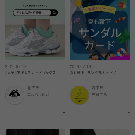
2026.07.18
2026.07.16
【人気】アキレスガードソックス
夏も靴下！サンダルガード🧦
靴下屋
靴下屋
エスパル仙台
吉祥寺店