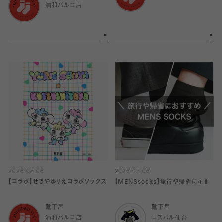
浦和パルコ店
2026.08.06
2026.08.06
【コラボ】せきやゆりえコラボソックス
【MENSsocks】旅行や帰省に✈️🧳
靴下屋
靴下屋
浦和パルコ店
エスパル仙台