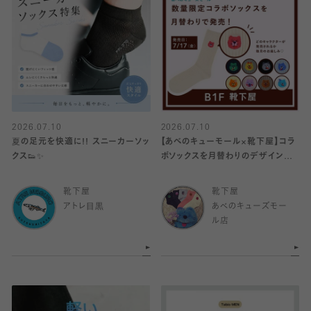
2026.07.10
2026.07.10
夏の足元を快適に!! スニーカーソッ
【あべのキューモール×靴下屋】コラ
クス👟✨️
ボソックスを月替わりのデザインで
発売‼️
靴下屋
靴下屋
アトレ目黒
あべのキューズモー
ル店