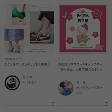
2026.07.27
2026.07.25
かかとを守りながら、涼しく快適！
阿倍野区マスコットキャラクター
『あべのん』×靴下屋コラボソック
ス発売🧦
靴下屋
ルミネ立川
靴下屋
あべのキューズモー
ル店