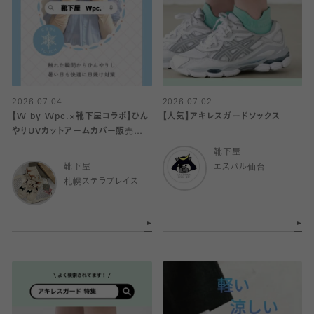
2026.07.04
2026.07.02
【W by Wpc.×靴下屋コラボ】ひん
【人気】アキレスガードソックス
やりUVカットアームカバー販売中
♡
靴下屋
靴下屋
エスパル仙台
札幌ステラプレイス