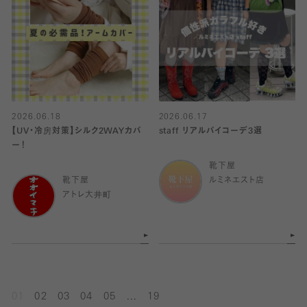
2026.06.18
2026.06.17
【UV・冷房対策】シルク2WAYカバ
staff リアルバイコーデ3選
ー！
靴下屋
靴下屋
ルミネエスト店
アトレ大井町
...
01
02
03
04
05
19