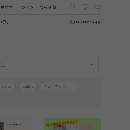
店舗検索
ログイン
会員登録
コラボ
靴下の
Tabio
公式通販
男性
女性
性別
パル仙台
tabio
コーディネート