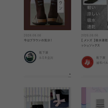
2026.08.06
2026.08.06
今はブラウンの気分！
【 メンズ 】吸水速
ッシュソックス
靴下屋
ルミネ立川
靴下屋
浦和パ