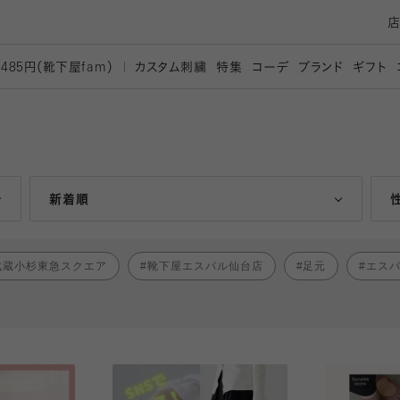
カスタム刺繍
特集
コーデ
ブランド
ギフト
,485円（靴下屋
fam）
人気ランキング順
新着順
武蔵小杉東急スクエア
靴下屋エスパル仙台店
足元
エス