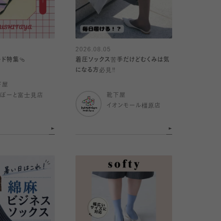
2026.08.05
ド特集🩴
着圧ソックス苦手だけどむくみは気
になる方必見‼️
下屋
らぽーと富士見店
靴下屋
イオンモール橿原店