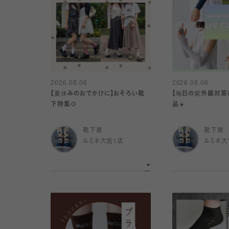
2026.08.06
2026.08.06
【夏休みのおでかけに】おそろい靴
【毎日の紫外線対策
下特集🌻
品☀️
靴下屋
靴下屋
ルミネ大宮1店
ルミネ大