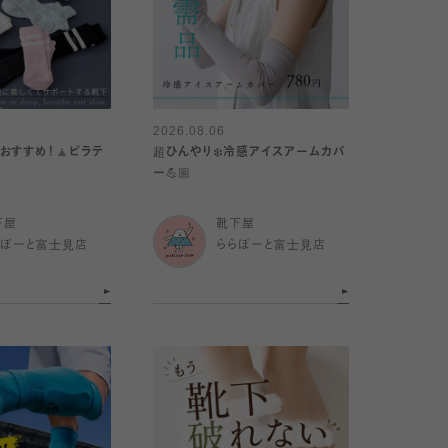
2026.08.06
おすすめ！🧘ピラテ
超ひんやり❄️冷感アイスアームカバ
ー💪🏼
下屋
靴下屋
らぽーと富士見店
ららぽーと富士見店