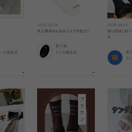
2026.08.05
2026.08.05
大人気のわんわんソックス復活‼️
暑い日はこれ！
ス
靴下屋
ール橿原店
ルミネ横浜店
靴
ラ