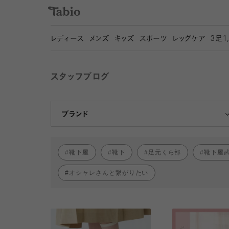
レディース
メンズ
キッズ
スポーツ
レッグケア
3
足1
スタッフブログ
靴下屋
Tabio
ブランド
靴下屋
靴下
足元くら部
靴下屋
オシャレさんと繋がりたい