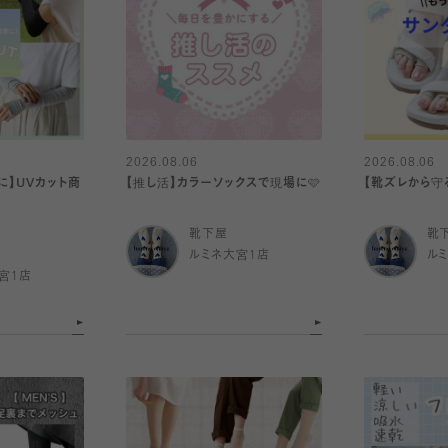
2026.08.06
2026.08.06
に】UVカット商
【推し活】カラーソックスで現場に🩷
【靴ズレから守
靴下屋
靴
ルミネ大宮1店
ル
宮1店