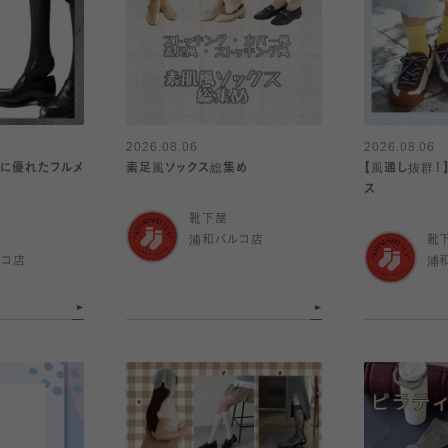
2026.08.06
2026.08.06
乾に優れたフルメ
素足風ソックス総集め
【風通し抜群！
ス
靴下屋
浦和パルコ店
靴
ルコ店
浦