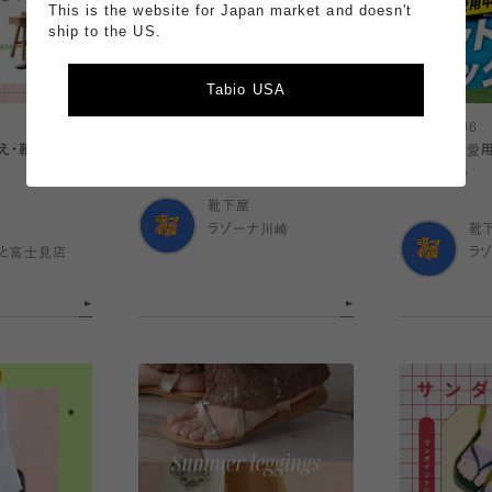
This is the website for Japan market and doesn't
ship to the US.
Tabio USA
2026.08.06
2026.08.06
冷え・靴擦れ対策
レーシングラン5本指ソックス
プロ選手も愛用！
SOCKS ⚽️
靴下屋
ラゾーナ川崎
靴
と富士見店
ラ