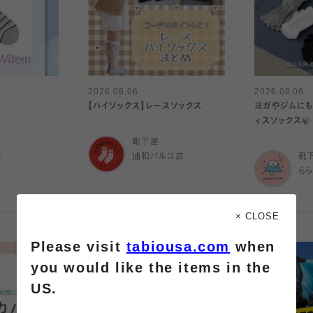
2026.08.06
2026.08.06
【ハイソックス】レースソックス
ヨガやジムにも
ィスソックス🍃
靴下屋
店
浦和パルコ店
靴
ら
× CLOSE
Please visit
tabiousa.com
when
you would like the items in the
US.