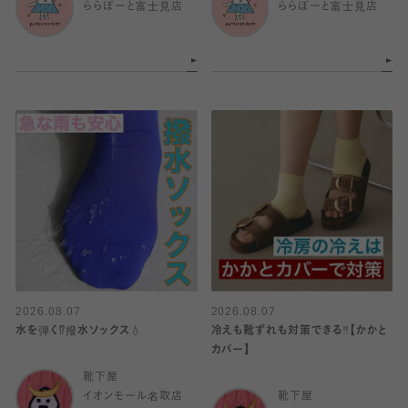
ららぽーと富士見店
ららぽーと富士見店
2026.08.07
2026.08.07
水を弾く⁉️撥水ソックス💧
冷えも靴ずれも対策できる‼️【かかと
カバー】
靴下屋
イオンモール名取店
靴下屋