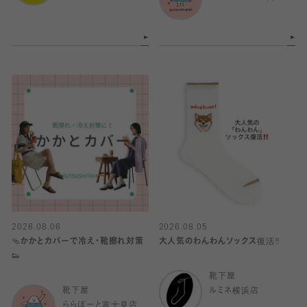
2026.08.06
2026.08.05
🩴かかとカバーで冷え・靴擦れ対策
大人気のわんわんソックス復活‼️
👟
靴下屋
靴下屋
ルミネ横浜店
ららぽーと富士見店