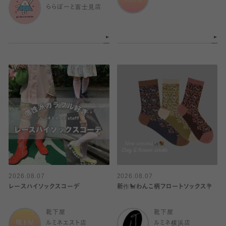
ららぽーと富士見店
2026.08.07
2026.08.07
レースハイソックスコーデ
新作🐩わんこ柄フロートソックス💐
靴下屋
靴下屋
ルミネエスト店
ルミネ横浜店