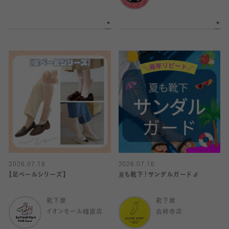
2026.07.18
2026.07.16
【足ベールシリーズ】
夏も靴下！サンダルガード🧦
靴下屋
靴下屋
イオンモール橿原店
吉祥寺店