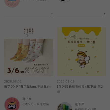
2026.08.02
2026.08.02
新ブランド「靴下屋fam」が誕生❣️✨
【コラボ】長坂養蜂場×靴下屋 第2
弾
靴下屋
イオンモール名取店
靴下屋
新静岡セノバ店