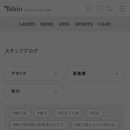
靴下の
Tabio
公式通販
LADIES
MENS
KIDS
SPORTS
CARE
スタッフブログ
ブランド
新着順
性別
靴下屋
靴下
足元くら部
足元
靴下屋武蔵小杉東急スクエア
靴下屋エスパル仙台店