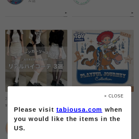
ル店
× CLOSE
2026.07.23
2026.07.23
staffリアルバイコーデ3選
『TOY STORY-PLAYFUL
Please visit
tabiousa.com
when
COLLECTION』
you would like the items in the
靴下屋
US.
ルミネエスト店
靴下屋
ルミネエスト店