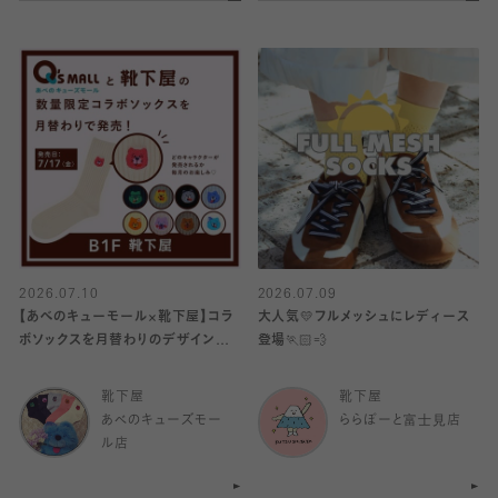
2026.07.10
2026.07.09
【あべのキューモール×靴下屋】コラ
大人気💛フルメッシュにレディース
ボソックスを月替わりのデザインで
登場🏃🏻💨
発売‼️
靴下屋
靴下屋
あべのキューズモー
ららぽーと富士見店
ル店