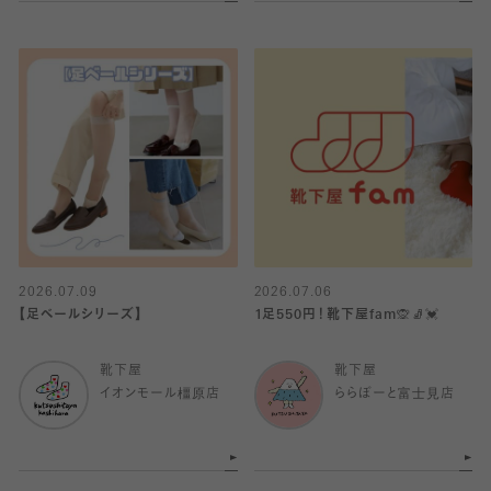
2026.07.09
2026.07.06
【足ベールシリーズ】
1足550円！靴下屋fam🙊🧦💓
靴下屋
靴下屋
イオンモール橿原店
ららぽーと富士見店