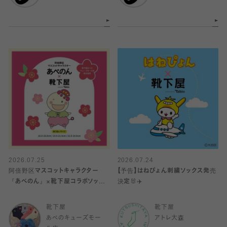
2026.07.25
2026.07.24
阿倍野区マスコットキャラクター
【予告】はねぴょん刺繍ソックス発売
『あべのん』×靴下屋コラボソック
決定🐰✈️
ス発売🧦
靴下屋
靴下屋
あべのキューズモー
アトレ大森