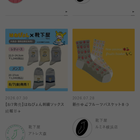
2026.07.30
2026.07.28
【8/7発売】はねぴょん刺繍ソックス
新作🍓🍒フルーツバスケット🍍🍋
続報🐰✈️
靴下屋
靴下屋
ルミネ横浜店
アトレ大森