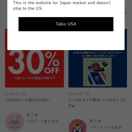
This is the website for Japan market and doesn't
ship to the US.
Tabio USA
2026.07.20
2026.07.18
7/3からセール品30%OFF❕❕
ワールドカップ開催‼️ノベルティフェ
ア⚽️
靴下屋
ららぽーと富士見店
靴下屋
イオンモール名取店