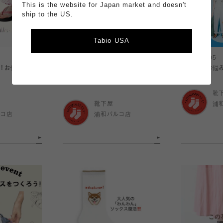
This is the website for Japan market and doesn't
ship to the US.
Tabio USA
2026.08.05
2026.08.05
！お悩み解決ソ
🧊靴下屋のひんやりアイテム特集
夏の足元お悩み
🧊
靴
靴下屋
浦
ルコ店
浦和パルコ店