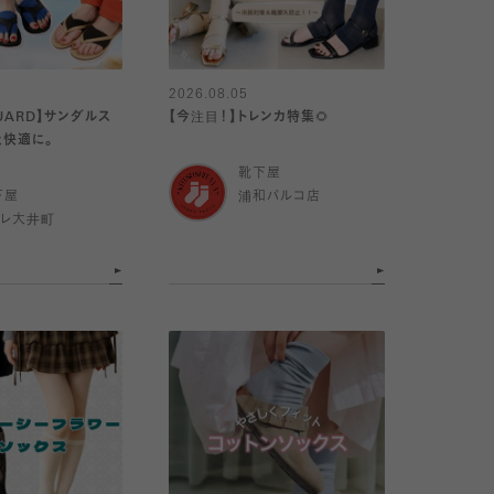
2026.08.05
GUARD】サンダルス
【今注目！】トレンカ特集🌻
と快適に。
靴下屋
下屋
浦和パルコ店
トレ大井町