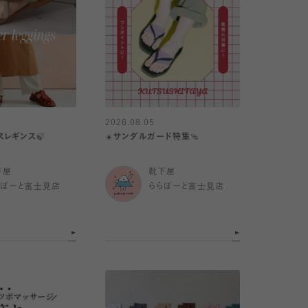
2026.08.05
スレギンス🍃
☀️サンダルガード特集🩴
下屋
靴下屋
らぽーと富士見店
ららぽーと富士見店