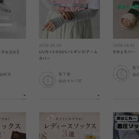
2026.08.05
2026.08.05
ミネ有楽町】
UVカット率98%‼︎レギンス/アーム
かかとカバー
カバー
靴
有楽町店
靴下屋
仙
仙台セルバ店