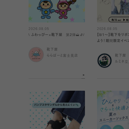
2026.08.05
2026.08.05
\ ふわっぴー×靴下屋 第2弾🗻🧦/
【8/1〜】靴下をリ
よう！期間限定イベ
靴下屋
ららぽーと富士見店
靴下屋
ルミネ立