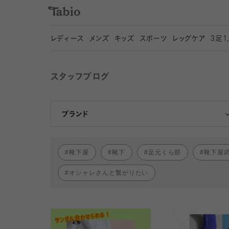
レディース
メンズ
キッズ
スポーツ
レッグケア
3
足1
スタッフブログ
靴下屋
Tabio
ブランド
靴下屋
靴下
足元くら部
靴下屋
オシャレさんと繋がりたい