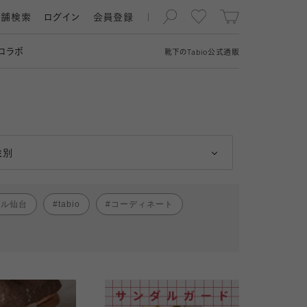
店舗検索
ログイン
会員登録
コラボ
靴下の
Tabio
公式通販
男性
女性
性別
パル仙台
tabio
コーディネート