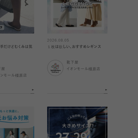
2026.08.05
手だけどむくみは気
１枚は欲しい、おすすめレギンス
靴下屋
下屋
イオンモール橿原店
オンモール橿原店