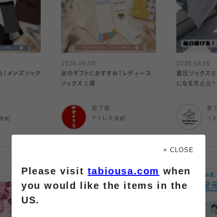
2026.08.05
2026.08.05
め！メンズソック
夏のギフトにおすすめ！レディース
着圧ソックス苦
ソックス３選
になる方必見‼️
靴下屋
靴
井町
アトレ大井町
イ
× CLOSE
Please visit
tabiousa.com
when
you would like the items in the
US.