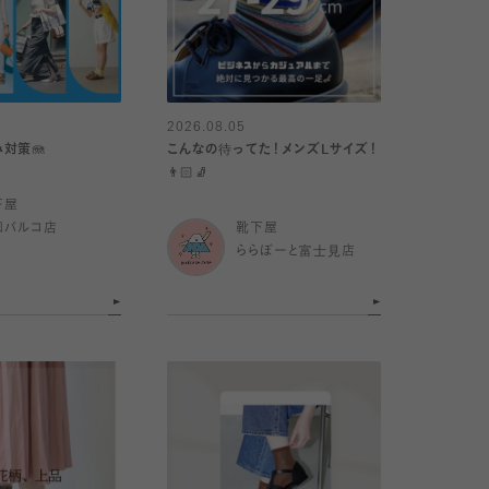
2026.08.05
対策🪼
こんなの待ってた！メンズLサイズ！
👨🏻🧦
下屋
和パルコ店
靴下屋
ららぽーと富士見店