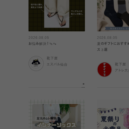
2026.08.05
2026.08.05
お悩み解決！🩴👡
夏のギフトにおすす
ス３選
靴下屋
エスパル仙台
靴下屋
アトレ大