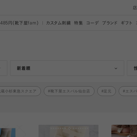
カスタム刺繍
特集
コーデ
ブランド
ギフト
,485円（靴下屋
fam）
人気ランキング順
新着順
武蔵小杉東急スクエア
靴下屋エスパル仙台店
足元
エス