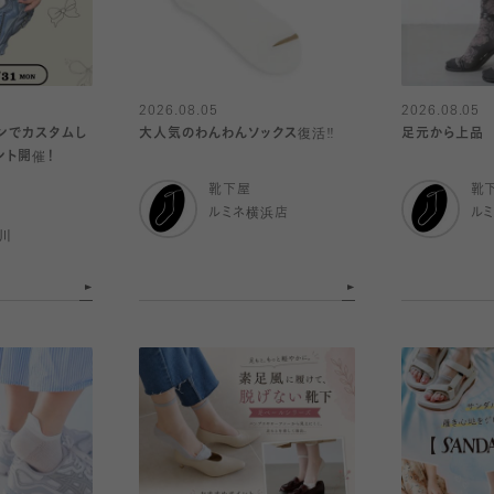
2026.08.05
2026.08.05
ボンでカスタムし
大人気のわんわんソックス復活‼️
足元から上品
ント開催！
靴下屋
靴
ルミネ横浜店
ル
川