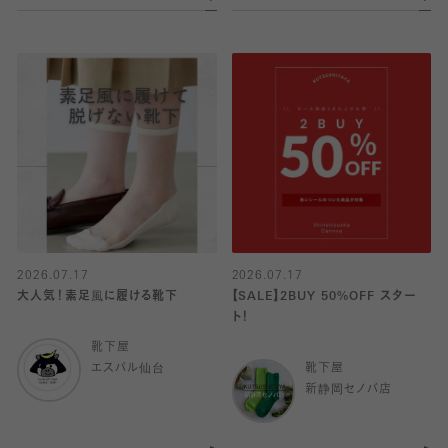
2026.07.17
2026.07.17
大人気！素足風に履ける靴下
【SALE】2BUY 50%OFF スター
ト！
靴下屋
エスパル仙台
靴下屋
新静岡セノバ店