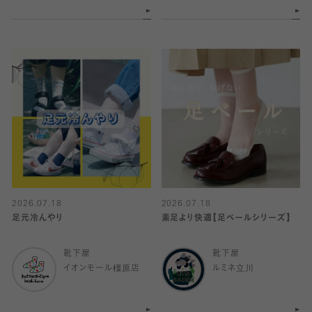
2026.07.18
2026.07.18
足元冷んやり
素足より快適【足ベールシリーズ】
靴下屋
靴下屋
イオンモール橿原店
ルミネ立川