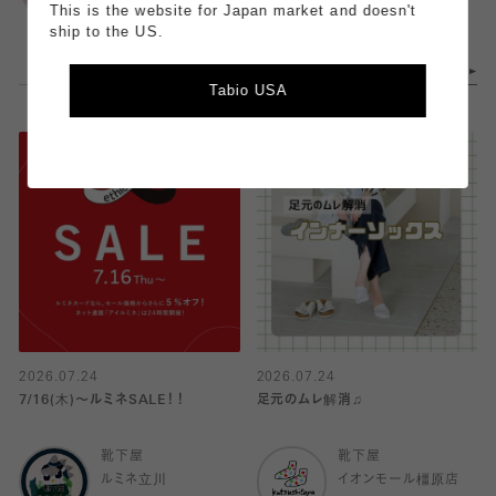
ルミネ立川
This is the website for Japan market and doesn't
ship to the US.
Tabio USA
2026.07.24
2026.07.24
7/16(木)〜ルミネSALE！！
足元のムレ解消♫
靴下屋
靴下屋
ルミネ立川
イオンモール橿原店