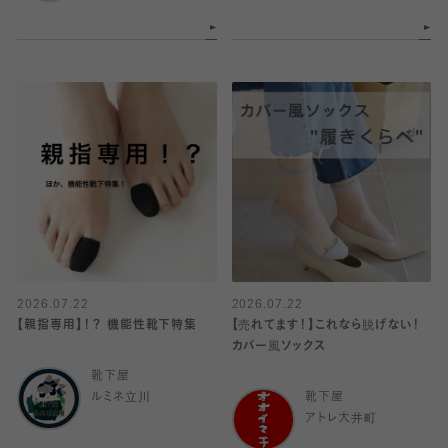
2026.07.22
2026.07.22
【親指専用】！？ 機能性靴下特集
【売れてます！】これなら脱げない！
カバー風ソックス
靴下屋
ルミネ立川
靴下屋
アトレ大井町