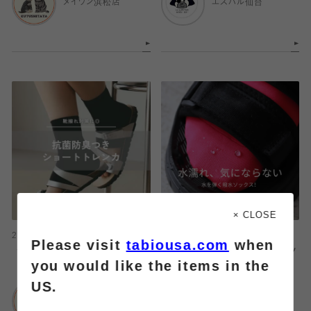
メイワン浜松店
エスパル仙台
× CLOSE
2026.07.25
2026.07.24
Please visit
tabiousa.com
when
〈 メイワン店｜今日のおすすめ 〉
もう、水濡れ気にならない！撥水ソッ
you would like the items in the
クス
US.
靴下屋
メイワン浜松店
靴下屋