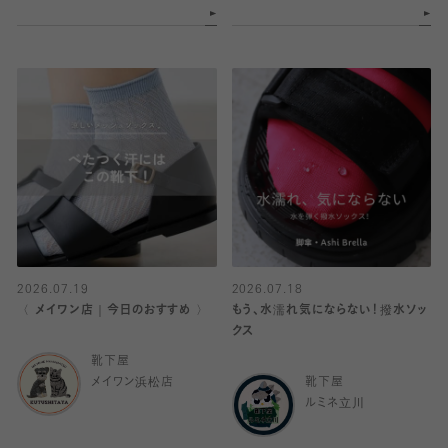
2026.07.19
2026.07.18
〈 メイワン店｜今日のおすすめ 〉
もう、水濡れ気にならない！撥水ソッ
クス
靴下屋
メイワン浜松店
靴下屋
ルミネ立川