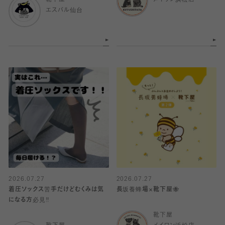
靴下屋
メイワン浜松店
エスパル仙台
2026.07.27
2026.07.27
着圧ソックス苦手だけどむくみは気
長坂養蜂場×靴下屋🐝
になる方必見‼️
靴下屋