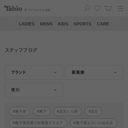
靴下の
Tabio
公式通販
LADIES
MENS
KIDS
SPORTS
CARE
スタッフブログ
ブランド
新着順
性別
靴下屋
靴下
足元くら部
足元
靴下屋武蔵小杉東急スクエア
靴下屋エスパル仙台店