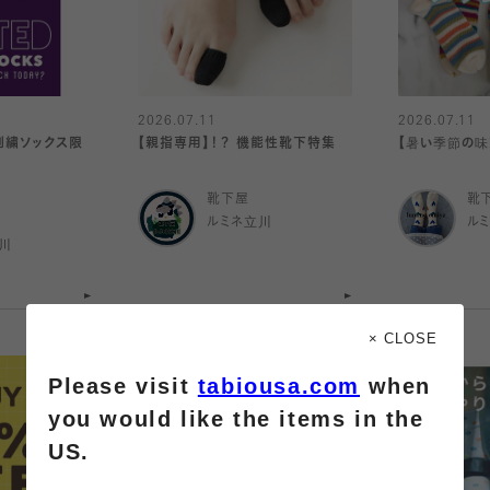
2026.07.11
2026.07.11
刺繍ソックス限
【親指専用】！？ 機能性靴下特集
【暑い季節の味
靴下屋
靴
ルミネ立川
ル
川
× CLOSE
Please visit
tabiousa.com
when
you would like the items in the
US.