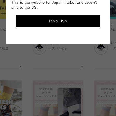
This is the website for Japan market and doesn't
ship to the US.
Tabio USA
2026.07.10
2026.07.10
50%OFF
夏のベタつきに快適なソックス♫
夏のベタつきに
靴下屋
靴
浜松店
エスパル仙台
エ