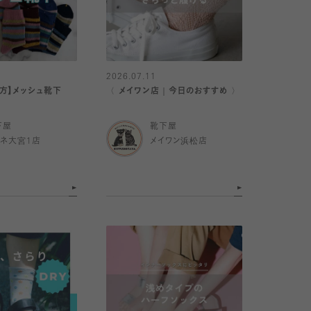
2026.07.11
方】メッシュ靴下
〈 メイワン店｜今日のおすすめ 〉
下屋
靴下屋
ミネ大宮1店
メイワン浜松店