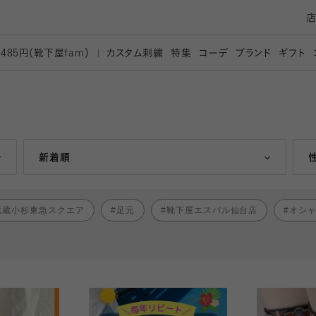
カスタム刺繍
特集
コーデ
ブランド
ギフト
,485円（靴下屋
fam）
人気ランキング順
新着順
武蔵小杉東急スクエア
足元
靴下屋エスパル仙台店
オシ