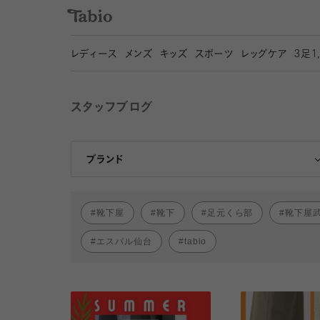
レディース
メンズ
キッズ
スポーツ
レッグケア
3
足1
スタッフブログ
靴下屋
Tabio
ブランド
靴下屋
靴下
足元くら部
靴下屋
エスパル仙台
tabio