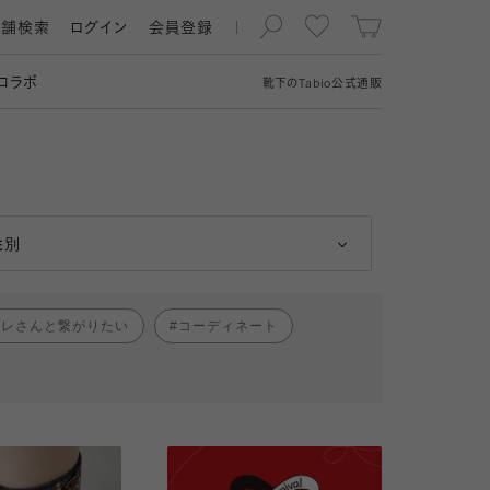
店舗検索
ログイン
会員登録
コラボ
靴下の
Tabio
公式通販
男性
女性
性別
ャレさんと繋がりたい
コーディネート