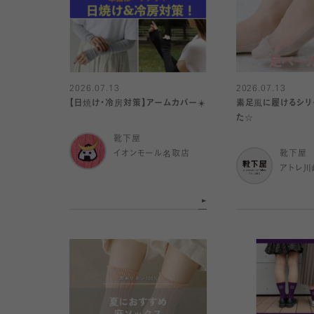
2026.07.13
2026.07.13
【日焼け・冷房対策】アームカバー☀️
素足風に履けるシリ
た☆
靴下屋
イオンモール名取店
靴下屋
アトレ川