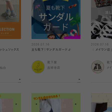
2026.07.16
2026.07.16
ッシュソックス
夏も靴下！サンダルガード🧦
〈 メイワン店
靴下屋
靴
ル仙台
吉祥寺店
メ