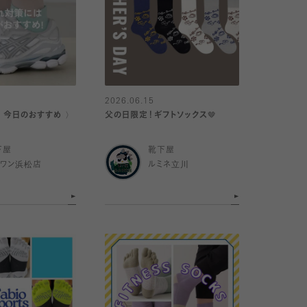
2026.06.15
｜今日のおすすめ 〉
父の日限定！ギフトソックス🤎
下屋
靴下屋
イワン浜松店
ルミネ立川