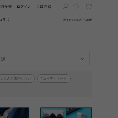
店舗検索
ログイン
会員登録
コラボ
靴下の
Tabio
公式通販
男性
女性
性別
ャレさんと繋がりたい
コーディネート