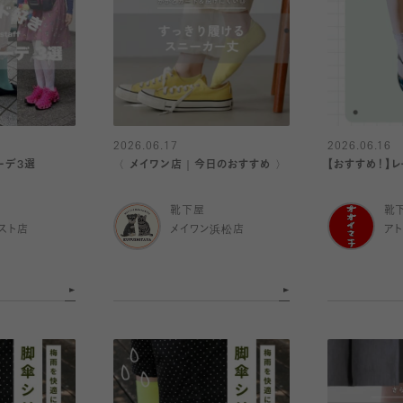
2026.06.17
2026.06.16
コーデ3選
〈 メイワン店｜今日のおすすめ 〉
【おすすめ！】
靴下屋
靴
スト店
メイワン浜松店
ア