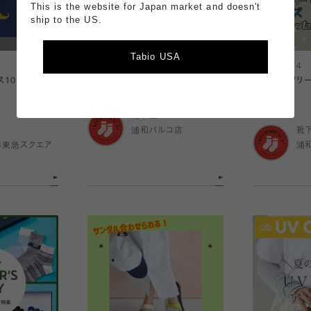
This is the website for Japan market and doesn't
ship to the US.
Tabio USA
2026.06.14
2026.06.14
ス10選のご紹
【レディース】ゴム口ゆったり7選!!
【ストレスフリ
ったり6選
靴下屋
浦和パルコ店
靴
杉東急スクエア
浦