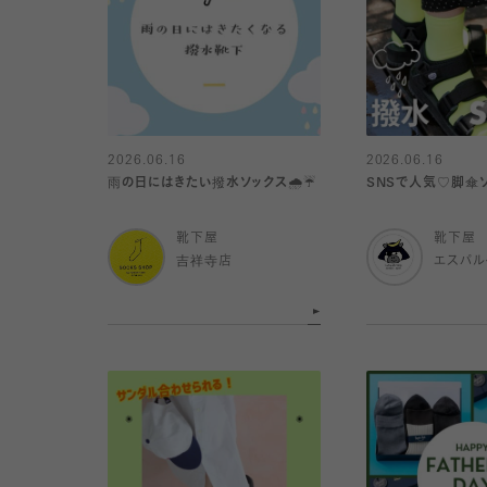
2026.06.16
2026.06.16
雨の日にはきたい撥水ソックス🌧️☔️
SNSで人気♡脚傘
靴下屋
靴下屋
吉祥寺店
エスパ