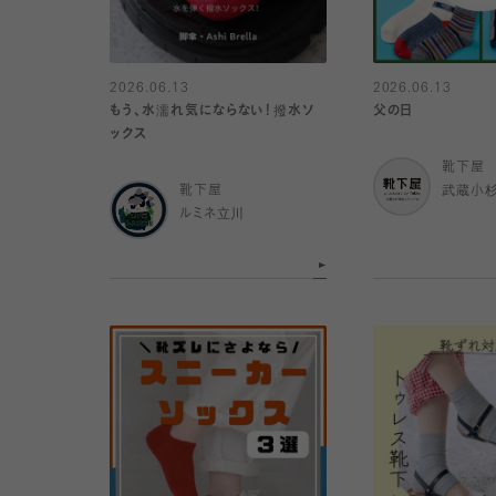
2026.06.13
2026.06.13
もう、水濡れ気にならない！撥水ソ
父の日
ックス
靴下屋
靴下屋
武蔵小
ルミネ立川