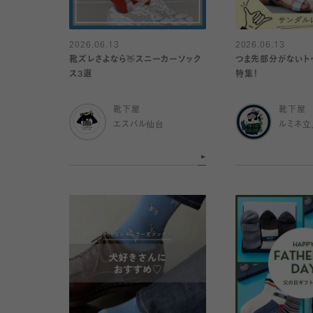
2026.06.13
2026.06.13
靴ズレさよなら👋スニーカーソック
つま先部分がないト
ス3選
特集！
靴下屋
靴下屋
エスパル仙台
ルミネ立