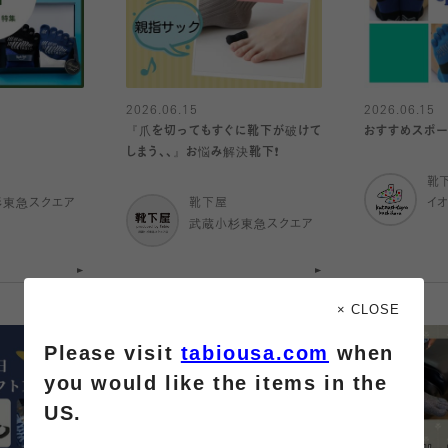
2026.06.15
2026.06.15
『爪を切ってもすぐに靴下が破けて
おすすめスポー
しまう、、』お悩み解決靴下❗️
靴
杉東急スクエア
靴下屋
イ
武蔵小杉東急スクエア
× CLOSE
Please visit
tabiousa.com
when
you would like the items in the
US.