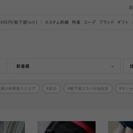
カスタム刺繍
特集
コーデ
ブランド
ギフト
,485円（靴下屋
fam）
人気ランキング順
新着順
武蔵小杉東急スクエア
足元
靴下屋エスパル仙台店
オシ