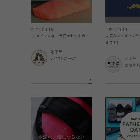
2026.06.15
2026.06.14
〈 メイワン店｜今日のおすすめ 〉
人気なメンズソック
介です！
靴下屋
メイワン浜松店
靴下屋
武蔵小