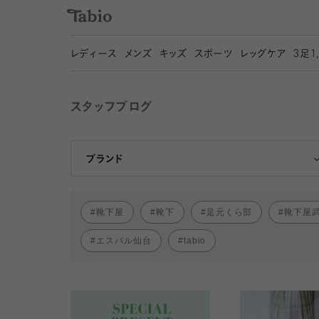
レディース
メンズ
キッズ
スポーツ
レッグケア
3
足1
スタッフブログ
靴下屋
Tabio
ブランド
靴下屋
靴下
足元くら部
靴下屋
エスパル仙台
tabio