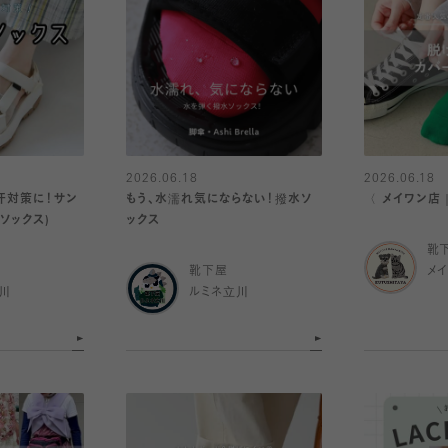
2026.06.18
2026.06.18
汗対策に！サン
もう、水濡れ気にならない！撥水ソ
〈 メイワン店
ソックス)
ックス
靴
靴下屋
メ
川
ルミネ立川