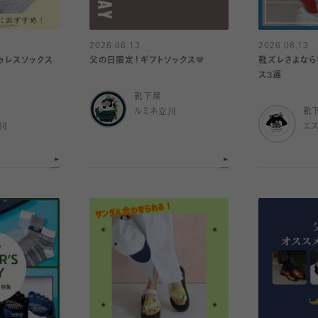
2026.06.13
2026.06.13
ゥレスソックス
父の日限定！ギフトソックス🤎
靴ズレさよなら
ス3選
靴下屋
ルミネ立川
靴
川
エ