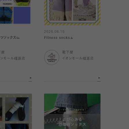
2026.06.15
ツソックス👟
Fitness socks🧘
下屋
靴下屋
オンモール橿原店
イオンモール橿原店