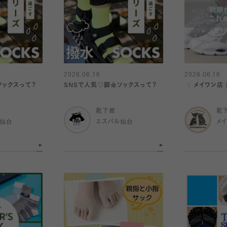
2026.06.16
2026.06.16
ソックスって？
SNSで人気♡脚傘ソックスって？
〈 メイワン店
靴下屋
靴
ル仙台
エスパル仙台
メ