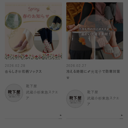
2026.02.28
2026.02.27
春らしさ🌸花柄ソックス
冷える時期に🍂光電子で防寒対策
🧣
靴下屋
武蔵小杉東急スクエ
靴下屋
ア
武蔵小杉東急スクエ
ア