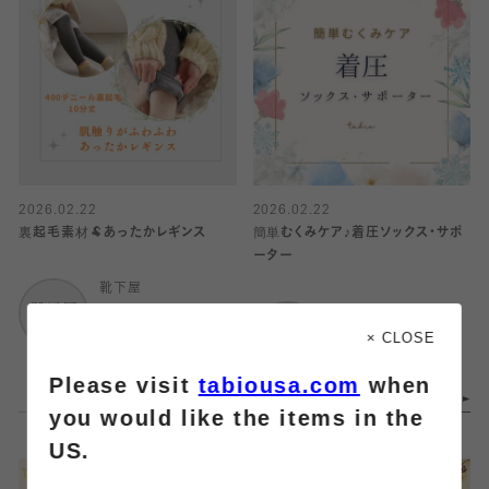
2026.02.22
2026.02.22
裏起毛素材🐏あったかレギンス
簡単むくみケア♪着圧ソックス・サポ
ーター
靴下屋
武蔵小杉東急スクエ
靴下屋
ア
武蔵小杉東急スクエ
× CLOSE
ア
Please visit
tabiousa.com
when
you would like the items in the
US.