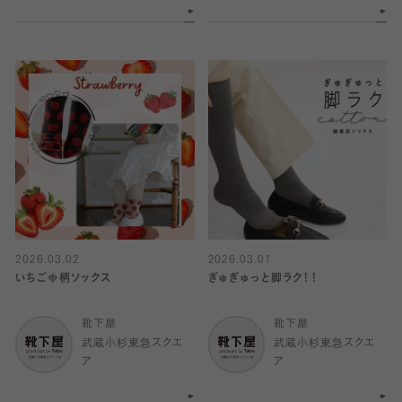
2026.03.02
2026.03.01
いちご🍓柄ソックス
ぎゅぎゅっと脚ラク！！
靴下屋
靴下屋
武蔵小杉東急スクエ
武蔵小杉東急スクエ
ア
ア