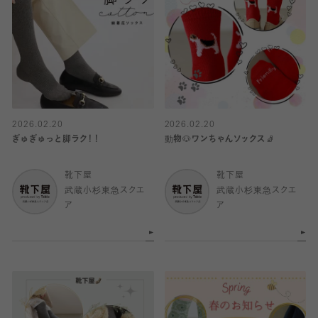
2026.02.20
2026.02.20
ぎゅぎゅっと脚ラク！！
動物🐶ワンちゃんソックス🧦
靴下屋
靴下屋
武蔵小杉東急スクエ
武蔵小杉東急スクエ
ア
ア