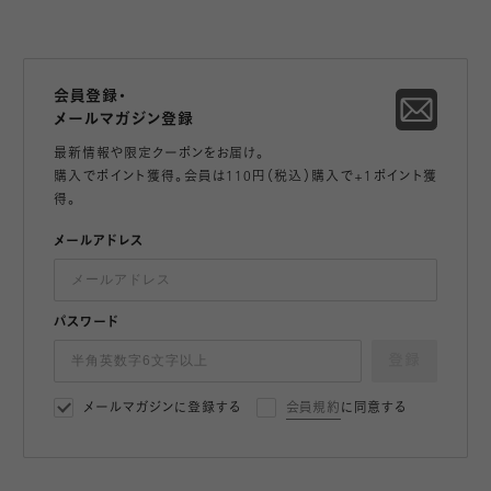
会員登録・
メールマガジン登録
最新情報や限定クーポンをお届け。
購入でポイント獲得。会員は110円（税込）購入で+1ポイント獲
得。
メールアドレス
パスワード
登録
メールマガジンに登録する
会員規約
に同意する