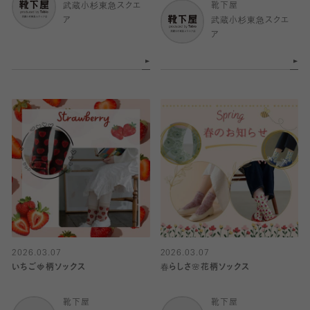
武蔵小杉東急スクエ
靴下屋
ア
武蔵小杉東急スクエ
ア
2026.03.07
2026.03.07
いちご🍓柄ソックス
春らしさ🌸花柄ソックス
靴下屋
靴下屋