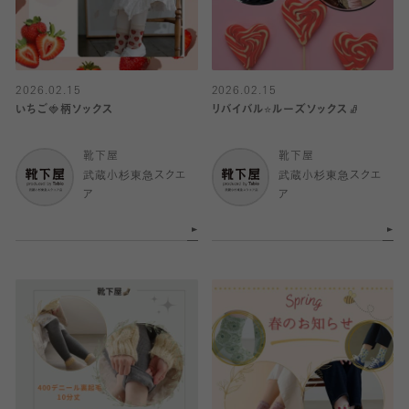
2026.02.15
2026.02.15
いちご🍓柄ソックス
リバイバル⭐️ルーズソックス🧦
靴下屋
靴下屋
武蔵小杉東急スクエ
武蔵小杉東急スクエ
ア
ア