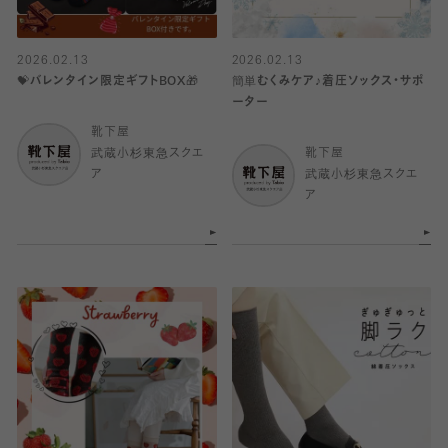
2026.02.13
2026.02.13
💝バレンタイン限定ギフトBOX🎁
簡単むくみケア♪着圧ソックス・サポ
ーター
靴下屋
武蔵小杉東急スクエ
靴下屋
ア
武蔵小杉東急スクエ
ア