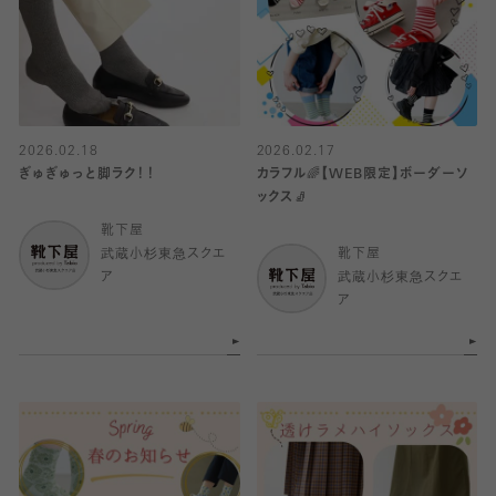
2026.02.18
2026.02.17
ぎゅぎゅっと脚ラク！！
カラフル🌈【WEB限定】ボーダーソ
ックス🧦
靴下屋
武蔵小杉東急スクエ
靴下屋
ア
武蔵小杉東急スクエ
ア