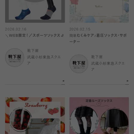
2026.02.16
2026.02.15
＼WEB限定！／スポーツソックス🧦
簡単むくみケア♪着圧ソックス・サポ
ーター
靴下屋
武蔵小杉東急スクエ
靴下屋
ア
武蔵小杉東急スクエ
ア