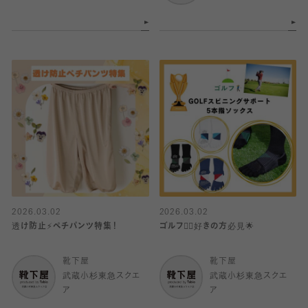
2026.03.02
2026.03.02
透け防止⚡️ペチパンツ特集！
ゴルフ🏌️‍♂️好きの方必見🌟
靴下屋
靴下屋
武蔵小杉東急スクエ
武蔵小杉東急スクエ
ア
ア