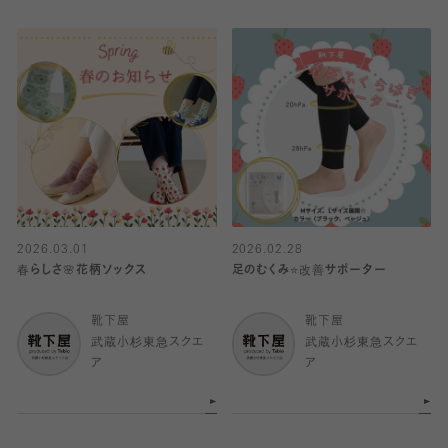
2026.03.01
2026.02.28
春らしさ🌸花柄ソックス
足のむくみ⭐️改善サポーター
靴下屋
靴下屋
武蔵小杉東急スクエ
武蔵小杉東急スクエ
ア
ア