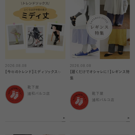
2026.08.08
2026.08.08
【今年のトレンド】ミディソックス✨
【履くだけでオシャレに！】レギンス特
集
靴下屋
浦和パルコ店
靴下屋
浦和パルコ店