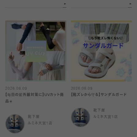
2026.08.09
2026.08.09
【毎日の紫外線対策に】UVカット商
【靴ズレから守る】サンダルガード
品☀️
靴下屋
靴下屋
ルミネ大宮1店
ルミネ大宮1店