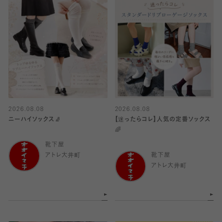
2026.08.08
2026.08.08
ニーハイソックス🧦
【迷ったらコレ】人気の定番ソックス
🌈
靴下屋
アトレ大井町
靴下屋
アトレ大井町