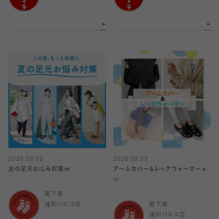
2026.08.09
2026.08.09
夏の足元お悩み対策🪼
アームカバー＆レッグウォーマー☀️
🍉
靴下屋
浦和パルコ店
靴下屋
浦和パルコ店