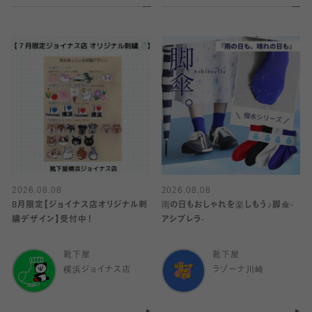
2026.08.08
2026.08.08
8月限定【ジョイナス店オリジナル刺
雨の日もおしゃれを楽しもう♪脚傘-
繍デザイン】受付中！
アシブレラ-
靴下屋
靴下屋
横浜ジョイナス店
ラゾーナ川崎