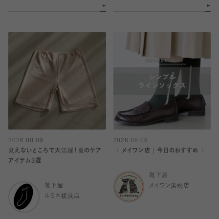
2026.08.09
2026.08.09
見えないところで大活躍！夏のケア
〈 メイワン店｜今日のおすすめ 〉
アイテム3選
靴下屋
靴下屋
メイワン浜松店
ルミネ横浜店