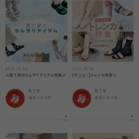
2026.08.08
2026.08.08
🧊靴下屋のひんやりアイテム特集🧊
【今注目！】トレンカ特集🌻
靴下屋
靴下屋
浦和パルコ店
浦和パルコ店