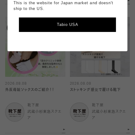
This is the website for Japan market and doesn't
ship to the US.
Tabio USA
2026.08.08
2026.08.08
外反母趾ソックスのご紹介！！
ストッキング感覚で履ける靴下
靴下屋
靴下屋
武蔵小杉東急スクエ
武蔵小杉東急スクエ
ア
ア