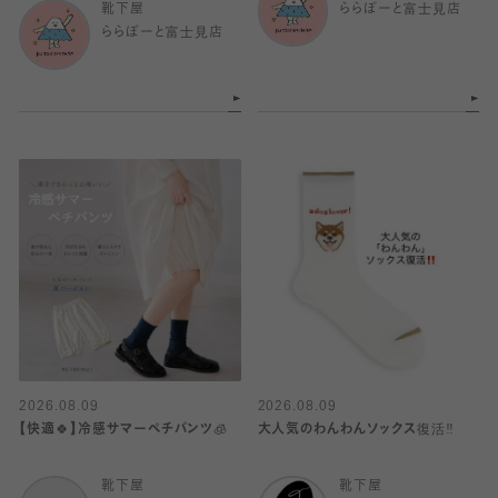
靴下屋
ららぽーと富士見店
ららぽーと富士見店
2026.08.09
2026.08.09
【快適🍀】冷感サマーペチパンツ🧊
大人気のわんわんソックス復活‼️
靴下屋
靴下屋