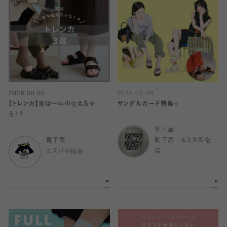
2026.08.08
2026.08.08
【トレンカ】実は一年中使えちゃ
サンダルガード特集⭐️
う！？
靴下屋
靴下屋
靴下屋 ルミネ新宿
エスパル仙台
店