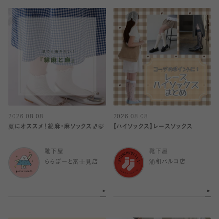
2026.08.08
2026.08.08
夏にオススメ！綿麻・麻ソックス🧦🍃
【ハイソックス】レースソックス
靴下屋
靴下屋
ららぽーと富士見店
浦和パルコ店