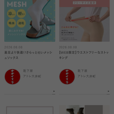
2026.08.08
2026.08.08
素足より快適!?さらっと軽いメッシ
【WEB限定】ウエストフリーなストッ
ュソックス
キング
靴下屋
靴下屋
アトレ大井町
アトレ大井町