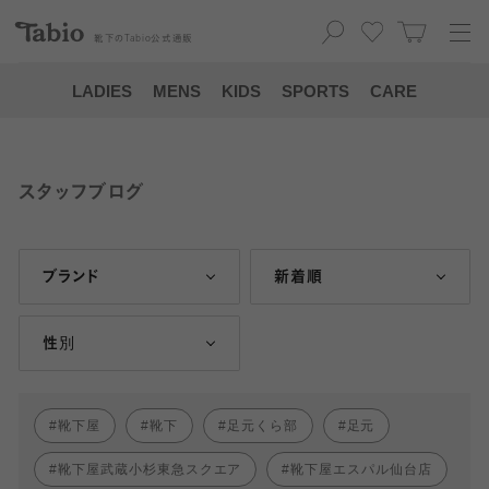
靴下の
Tabio
公式通販
LADIES
MENS
KIDS
SPORTS
CARE
スタッフブログ
ブランド
新着順
性別
靴下屋
靴下
足元くら部
足元
靴下屋武蔵小杉東急スクエア
靴下屋エスパル仙台店