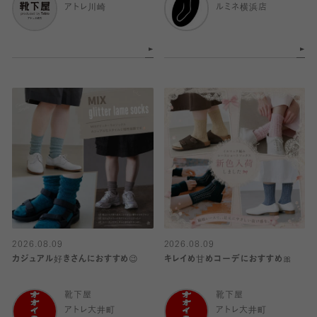
アトレ川崎
ルミネ横浜店
2026.08.09
2026.08.09
カジュアル好きさんにおすすめ😉
キレイめ甘めコーデにおすすめ🎀
靴下屋
靴下屋
アトレ大井町
アトレ大井町