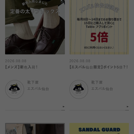
2026.08.08
2026.08.08
【メンズ】新色入荷！
【エスパル仙台限定】ポイント5倍？！
靴下屋
靴下屋
エスパル仙台
エスパル仙台