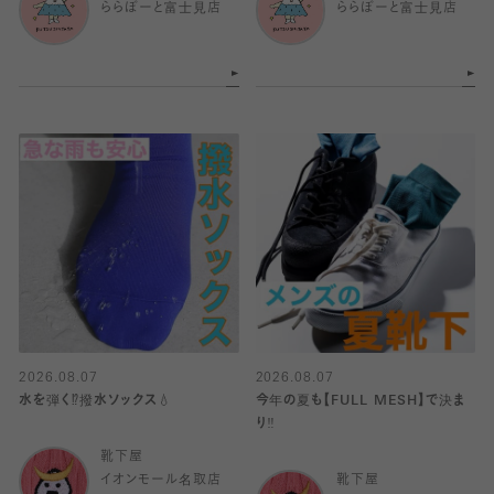
ららぽーと富士見店
ららぽーと富士見店
2026.08.07
2026.08.07
水を弾く⁉️撥水ソックス💧
今年の夏も【FULL MESH】で決ま
り️‼️
靴下屋
イオンモール名取店
靴下屋