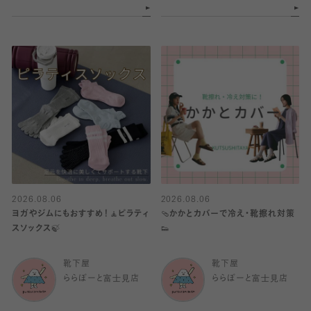
2026.08.06
2026.08.06
ヨガやジムにもおすすめ！🧘ピラティ
🩴かかとカバーで冷え・靴擦れ対策
スソックス🍃
👟
靴下屋
靴下屋
ららぽーと富士見店
ららぽーと富士見店