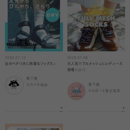
2026.07.10
2026.07.09
夏のベタつきに快適なソックス♫
大人気💛フルメッシュにレディース
登場🏃🏻💨
靴下屋
エスパル仙台
靴下屋
ららぽーと富士見店