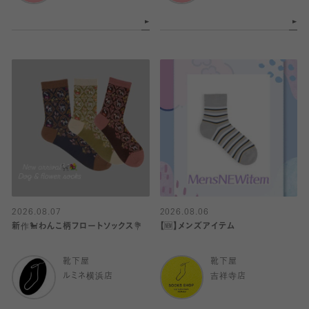
2026.08.07
2026.08.06
新作🐩わんこ柄フロートソックス💐
【🆕】メンズアイテム
靴下屋
靴下屋
ルミネ横浜店
吉祥寺店