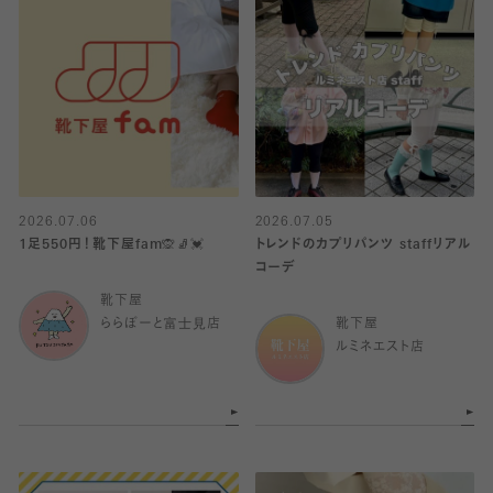
2026.07.06
2026.07.05
1足550円！靴下屋fam🙊🧦💓
トレンドのカプリパンツ staffリアル
コーデ
靴下屋
ららぽーと富士見店
靴下屋
ルミネエスト店