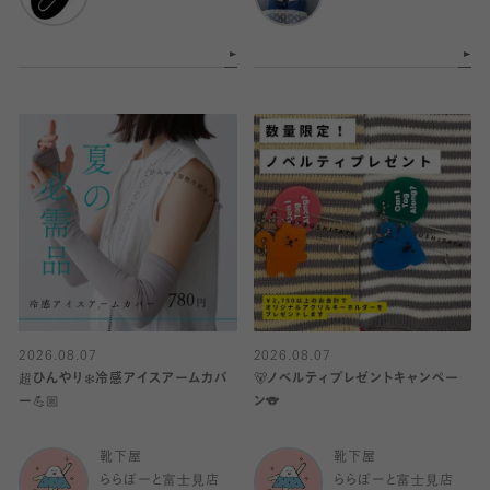
2026.08.07
2026.08.07
超ひんやり❄️冷感アイスアームカバ
🐻ノベルティプレゼントキャンペー
ー💪🏼
ン🐨
靴下屋
靴下屋
ららぽーと富士見店
ららぽーと富士見店