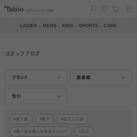
靴下の
Tabio
公式通販
LADIES
MENS
KIDS
SPORTS
CARE
スタッフブログ
ブランド
新着順
性別
靴下屋
靴下
足元くら部
靴下屋武蔵小杉東急スクエア
足元