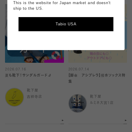
This is the website for Japan market and doesn't
ship to the US.
Tabio USA
2026.07.16
2026.07.14
夏も靴下！サンダルガード🧦
【脚傘 アシブレラ】撥水ソックス特
集
靴下屋
吉祥寺店
靴下屋
ルミネ大宮1店