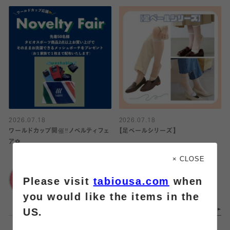
2026.07.18
2026.07.18
ワールドカップ開催‼️ノベルティフェ
【足ベールシリーズ】
ア⚽️
靴下屋
× CLOSE
靴下屋
イオンモール橿原店
Please visit
tabiousa.com
when
イオンモール名取店
you would like the items in the
US.