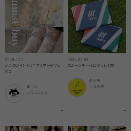
2026.07.04
2026.07.02
足元のポイントに♡フラワー柄ソッ
スポーツを一緒に楽しもう🏋️‍♀️
クス
靴下屋
靴下屋
吉祥寺店
エスパル仙台