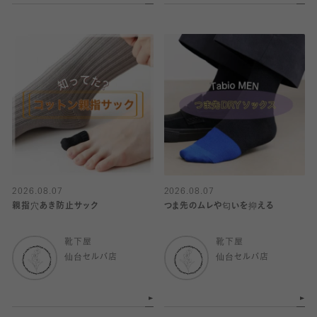
2026.08.07
2026.08.07
親指穴あき防止サック
つま先のムレや匂いを抑える
靴下屋
靴下屋
仙台セルバ店
仙台セルバ店