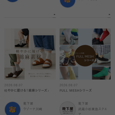
2026.08.07
2026.08.07
軽やかに履ける！綿麻シリーズ♪
FULL MESHシリーズ
靴下屋
靴下屋
ラゾーナ川崎
武蔵小杉東急スクエ
ア