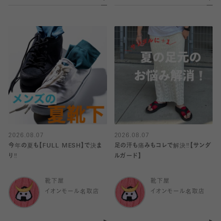
2026.08.07
2026.08.07
今年の夏も【FULL MESH】で決ま
足の汗も痛みもコレで解決‼️【サンダ
り️‼️
ルガード】
靴下屋
靴下屋
イオンモール名取店
イオンモール名取店