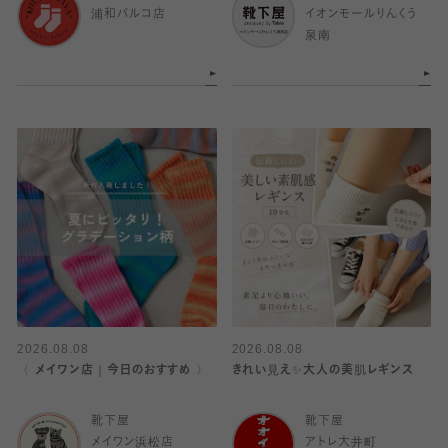
浦和パルコ店
イオンモールりんくう
泉南
2026.08.08
2026.08.08
〈 メイワン店｜今日のおすすめ 〉
きれい見え✨大人の美肌レギンス
靴下屋
靴下屋
メイワン浜松店
アトレ大井町