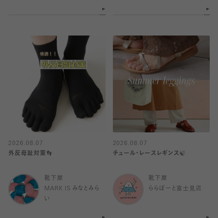
2026.08.07
2026.08.07
外反母趾対策👣
チュール・レースレギンス🍃
靴下屋
靴下屋
MARK IS みなとみら
ららぽーと富士見店
い