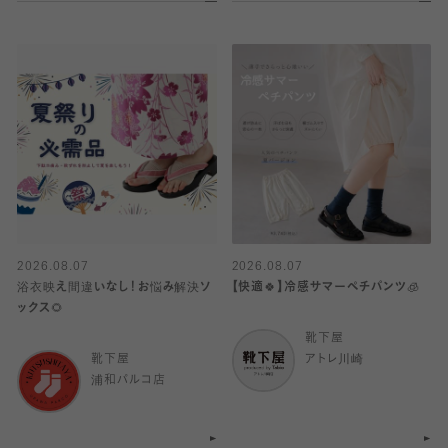
2026.08.07
2026.08.07
浴衣映え間違いなし！お悩み解決ソ
【快適🍀】冷感サマーペチパンツ🧊
ックス🌻
靴下屋
靴下屋
アトレ川崎
浦和パルコ店