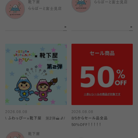
靴下屋
ららぽーと富士見店
ららぽーと富士見店
2026.08.08
2026.08.08
\ ふわっぴー×靴下屋 第2弾🗻🧦/
8/5からセール品全品
50%OFF！！！！！
靴下屋