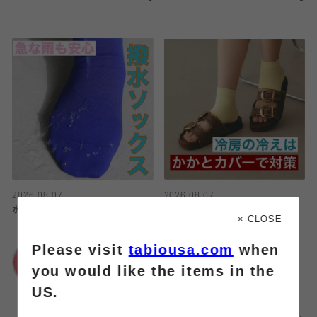
2026.08.07
2026.08.07
水を弾く⁉️撥水ソックス💧
冷えも靴ずれも対策できる‼️【かかと
× CLOSE
カバー】
Please visit
tabiousa.com
when
靴下屋
イオンモール名取店
靴下屋
you would like the items in the
イオンモール名取店
US.