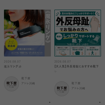
2026.08.07
2026.08.07
魔氷リング🧊
【大人気】外反母趾におすすめ靴下
✨
靴下屋
アトレ川崎
靴下屋
アトレ川崎