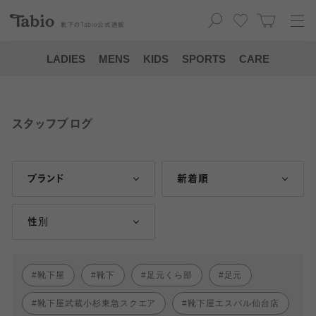
靴下の
Tabio
公式通販
LADIES
MENS
KIDS
SPORTS
CARE
スタッフブログ
ブランド
新着順
性別
靴下屋
靴下
足元くら部
足元
靴下屋武蔵小杉東急スクエア
靴下屋エスパル仙台店