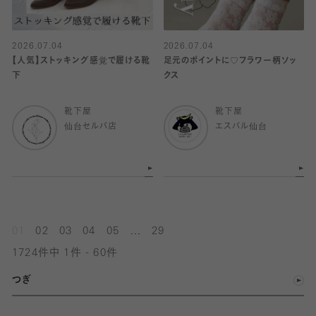
2026.07.04
2026.07.04
【人気】ストッキング感覚で履ける靴
足元のポイントに♡フラワー柄ソッ
下
クス
靴下屋
靴下屋
仙台セルバ店
エスパル仙台
...
01
02
03
04
05
29
1724件中 1件 - 60件
つぎ