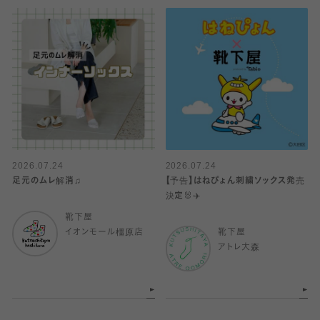
2026.07.24
2026.07.24
足元のムレ解消♫
【予告】はねぴょん刺繍ソックス発売
決定🐰✈️
靴下屋
イオンモール橿原店
靴下屋
アトレ大森