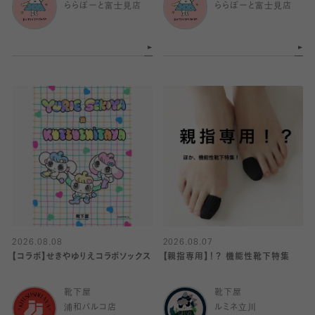
ららぽーと富士見店
ららぽーと富士見店
2026.08.08
2026.08.07
【コラボ】せきやゆりえコラボソックス
【親指専用】！？ 機能性靴下特集
靴下屋
靴下屋
浦和パルコ店
ルミネ立川