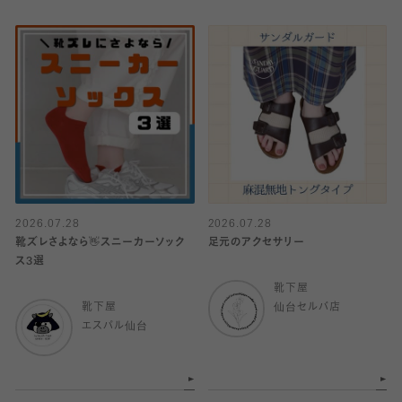
2026.07.28
2026.07.28
靴ズレさよなら👋スニーカーソック
足元のアクセサリー
ス3選
靴下屋
靴下屋
仙台セルバ店
エスパル仙台