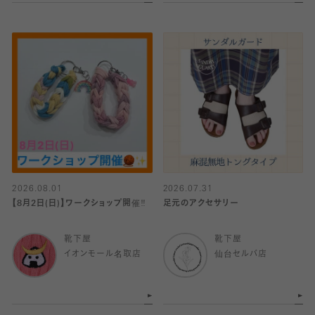
2026.08.01
2026.07.31
【8月2日(日)】ワークショップ開催‼️
足元のアクセサリー
靴下屋
靴下屋
イオンモール名取店
仙台セルバ店