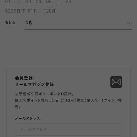
...
01
02
03
04
05
88
5269件中 61件 - 120件
つぎ
もどる
会員登録・
メールマガジン登録
最新情報や限定クーポンをお届け。
購入でポイント獲得。会員は110円（税込）購入で+1ポイント獲
得。
メールアドレス