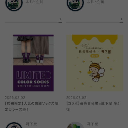
ルミネ立川
ルミネ立川
2026.08.02
2026.08.02
【店舗限定】人気の刺繍ソックス限
【コラボ】長坂養蜂場×靴下屋 第2
定カラー発売！
弾
靴下屋
靴下屋