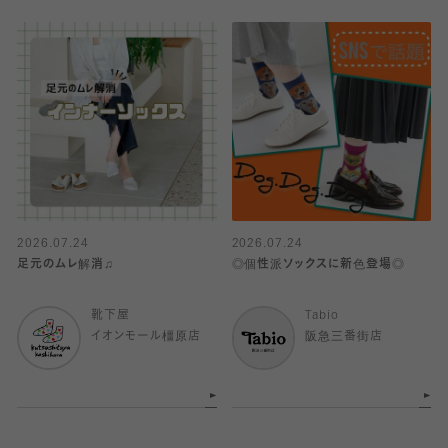
2026.07.24
2026.07.24
足元のムレ解消♫
◎個性派ソックスに新色登場◎
靴下屋
Tabio
イオンモール橿原店
阪急三番街店