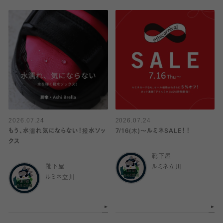
2026.07.24
2026.07.24
もう、水濡れ気にならない！撥水ソッ
7/16(木)〜ルミネSALE！！
クス
靴下屋
靴下屋
ルミネ立川
ルミネ立川