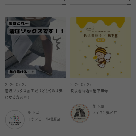
2026.07.27
2026.07.27
着圧ソックス苦手だけどむくみは気
長坂養蜂場×靴下屋🐝
になる方必見‼️
靴下屋
靴下屋
メイワン浜松店
イオンモール橿原店