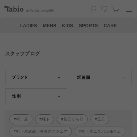
靴下の
Tabio
公式通販
LADIES
MENS
KIDS
SPORTS
CARE
スタッフブログ
ブランド
新着順
性別
靴下屋
靴下
足元くら部
足元
靴下屋武蔵小杉東急スクエア
靴下屋エスパル仙台店