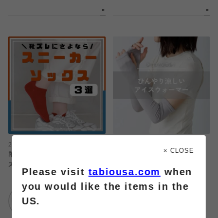
2026.07.28
2026.07.28
× CLOSE
靴ズレさよなら👋スニーカーソック
〈 メイワン店｜今日のおすすめ 〉
ス3選
Please visit
tabiousa.com
when
靴下屋
you would like the items in the
靴下屋
メイワン浜松店
US.
エスパル仙台