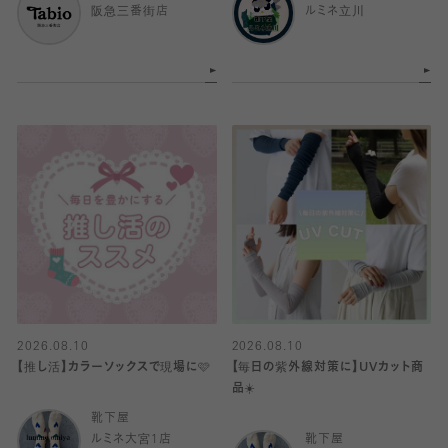
阪急三番街店
ルミネ立川
2026.08.10
2026.08.10
【推し活】カラーソックスで現場に🩷
【毎日の紫外線対策に】UVカット商
品☀️
靴下屋
ルミネ大宮1店
靴下屋