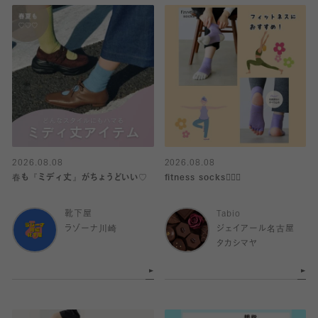
2026.08.08
2026.08.08
春も『ミディ丈』がちょうどいい♡
fitness socks🧘🏻‍♀️
靴下屋
Tabio
ラゾーナ川崎
ジェイアール名古屋
タカシマヤ