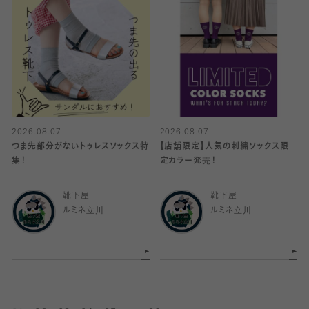
2026.08.07
2026.08.07
つま先部分がないトゥレスソックス特
【店舗限定】人気の刺繍ソックス限
集！
定カラー発売！
靴下屋
靴下屋
ルミネ立川
ルミネ立川