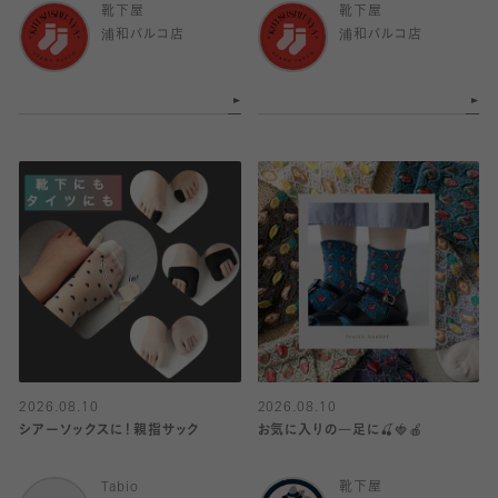
靴下屋
靴下屋
浦和パルコ店
浦和パルコ店
2026.08.10
2026.08.10
シアーソックスに！親指サック
お気に入りの一足に🍒🍓🍎
Tabio
靴下屋