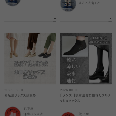
ルミネ大宮1店
2026.08.10
2026.08.10
素足風ソックス総集め
【 メンズ 】吸水速乾に優れたフルメ
ッシュソックス
靴下屋
浦和パルコ店
靴下屋