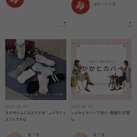
浦和パルコ店
2026.08.10
2026.08.10
ヨガやジムにもおすすめ！🧘ピラティ
🩴かかとカバーで冷え・靴擦れ対策
スソックス🍃
👟
靴下屋
靴下屋