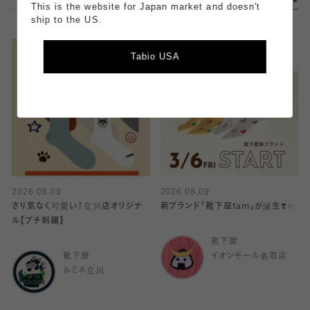
This is the website for Japan market and doesn't
ship to the US.
Tabio USA
2026.08.09
2026.08.09
さり気なく可愛い！立川店オリジナ
新ブランド「靴下屋fam」が誕生❣️✨
ル【プチ刺繍】
靴下屋
靴下屋
イオンモール名取店
ルミネ立川