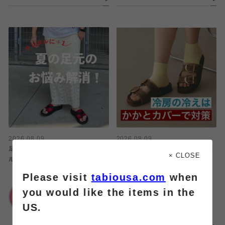
2026.08.09
2026.08.09
足の汗も痛みもコレで解決‼️【サンダ
冷えも靴ずれも対策できる‼️【かかと
× CLOSE
ルガード】
カバー】
Please visit
tabiousa.com
when
靴下屋
靴下屋
you would like the items in the
イオンモール名取店
イオンモール名取店
US.