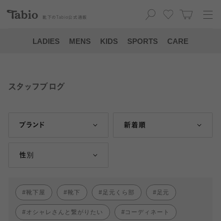
靴下の
Tabio
公式通販
LADIES
MENS
KIDS
SPORTS
CARE
スタッフブログ
ブランド
新着順
性別
靴下屋
靴下
足元くら部
足元
オシャレさんと繋がりたい
コーディネート