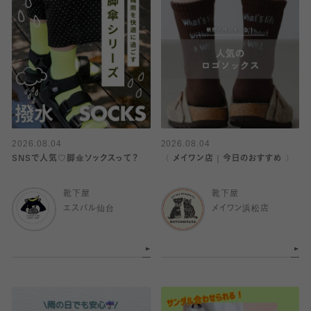
2026.08.04
2026.08.04
SNSで人気♡脚傘ソックスって？
〈 メイワン店｜今日のおすすめ 〉
靴下屋
靴下屋
エスパル仙台
メイワン浜松店