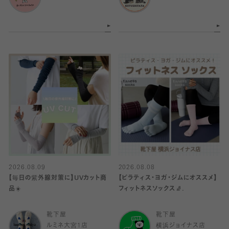
2026.08.09
2026.08.08
【毎日の紫外線対策に】UVカット商
【ピラティス・ヨガ・ジムにオススメ】
品☀️
フィットネスソックス🧦.
靴下屋
靴下屋
ルミネ大宮1店
横浜ジョイナス店