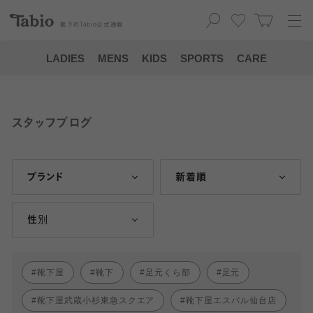
靴下の
Tabio
公式通販
LADIES
MENS
KIDS
SPORTS
CARE
スタッフブログ
ブランド
新着順
性別
靴下屋
靴下
足元くら部
足元
靴下屋武蔵小杉東急スクエア
靴下屋エスパル仙台店