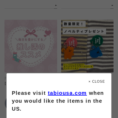
2026.08.07
2026.08.07
× CLOSE
【推し活】カラーソックスで現場に🩷
🐻ノベルティプレゼントキャンペー
ン🐨
Please visit
tabiousa.com
when
靴下屋
you would like the items in the
ルミネ大宮1店
靴下屋
US.
ららぽーと富士見店