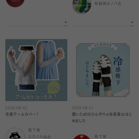
新静岡セノバ店
2026.08.02
2026.08.01
冷感アームカバー！
履いた瞬間ひんやり❄️冷感素材はじ
めました
靴下屋
エスパル仙台
靴下屋