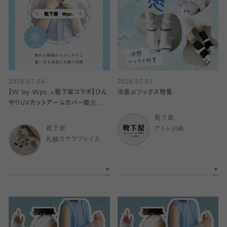
2026.07.04
2026.07.01
【W by Wpc.×靴下屋コラボ】ひん
冷感🧊ソックス特集
やりUVカットアームカバー販売中
♡
靴下屋
靴下屋
アトレ川崎
札幌ステラプレイス