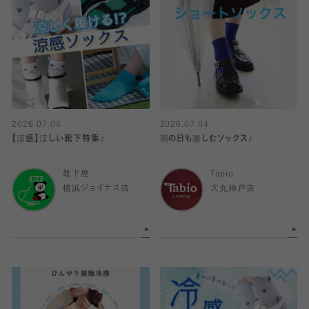
2026.07.04
2026.07.04
【涼感】涼しい靴下特集♪
雨の日も楽しむソックス♪
靴下屋
Tabio
横浜ジョイナス店
大丸神戸店