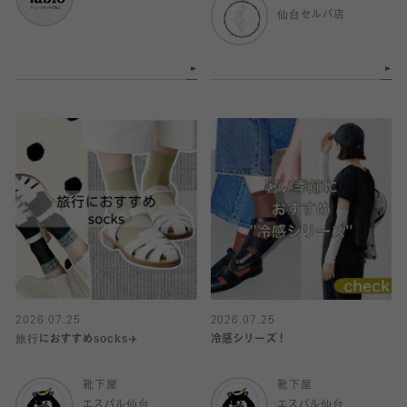
仙台セルバ店
2026.07.25
2026.07.25
旅行におすすめsocks✈️
冷感シリーズ！
靴下屋
靴下屋
エスパル仙台
エスパル仙台