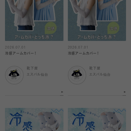
2026.07.01
2026.07.01
冷感アームカバー！
冷感アームカバー！
靴下屋
靴下屋
エスパル仙台
エスパル仙台