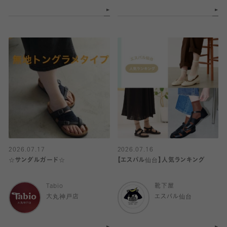
2026.07.17
2026.07.16
☆サンダルガード☆
【エスパル仙台】人気ランキング
Tabio
靴下屋
大丸神戸店
エスパル仙台