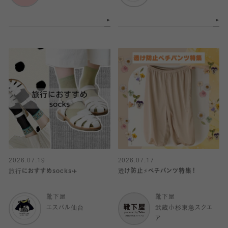
2026.07.19
2026.07.17
旅行におすすめsocks✈️
透け防止⚡️ペチパンツ特集！
靴下屋
靴下屋
エスパル仙台
武蔵小杉東急スクエ
ア