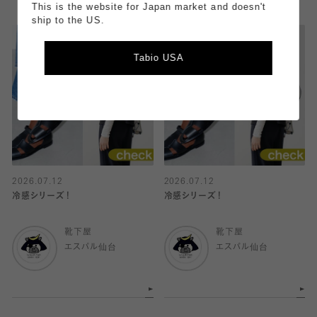
This is the website for Japan market and doesn't
ship to the US.
Tabio USA
2026.07.12
2026.07.12
冷感シリーズ！
冷感シリーズ！
靴下屋
靴下屋
エスパル仙台
エスパル仙台