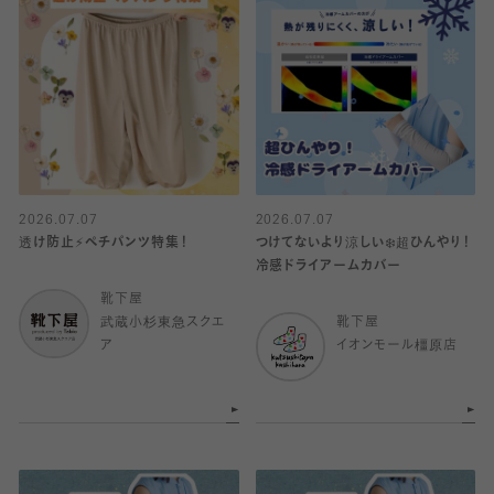
2026.07.07
2026.07.07
透け防止⚡️ペチパンツ特集！
つけてないより涼しい❄️超ひんやり！
冷感ドライアームカバー
靴下屋
武蔵小杉東急スクエ
靴下屋
ア
イオンモール橿原店