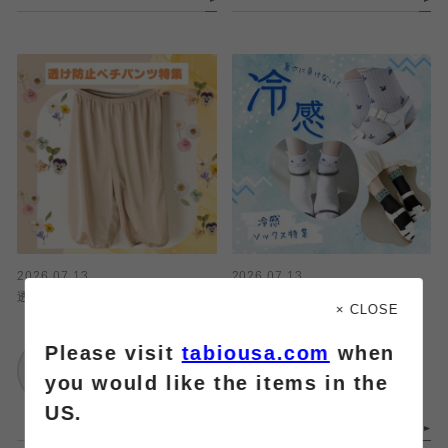
2026.07.13
2026.07.13
透け防止⚡️ペチパンツ特集！
冷感🧊ソックス特集
× CLOSE
Please visit
tabiousa.com
when
靴下屋
靴下屋
武蔵小杉東急スクエ
アトレ川崎
you would like the items in the
ア
US.