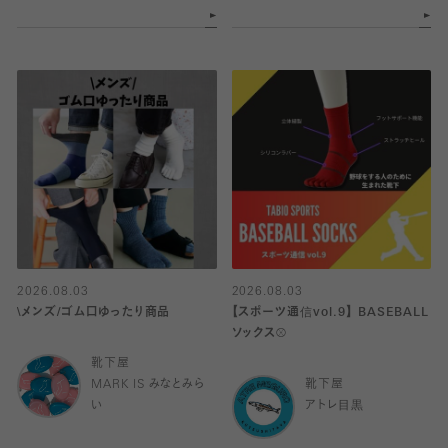
2026.08.03
2026.08.03
\メンズ/ゴム口ゆったり商品
【スポーツ通信vol.9】 BASEBALL
ソックス⚾️
靴下屋
MARK IS みなとみら
靴下屋
い
アトレ目黒