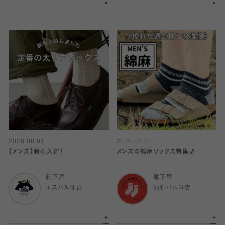
2026.08.01
2026.08.01
【メンズ】新色入荷！
メンズの綿麻ソックス特集🧦
靴下屋
靴下屋
エスパル仙台
浦和パルコ店