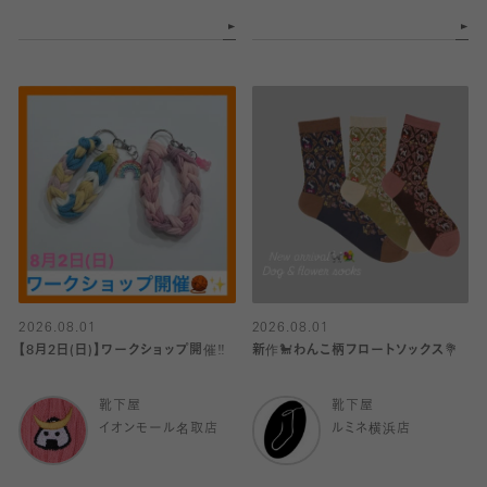
2026.08.01
2026.08.01
【8月2日(日)】ワークショップ開催‼️
新作🐩わんこ柄フロートソックス💐
靴下屋
靴下屋
イオンモール名取店
ルミネ横浜店