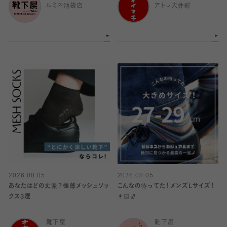
ルミネ池袋店
アトレ大井町
2026.08.05
2026.08.05
あなたはどの丈派？極薄メッシュソッ
こんなの待ってた！メンズLサイズ！
クス3選
👨🏻🧦
靴下屋
靴下屋