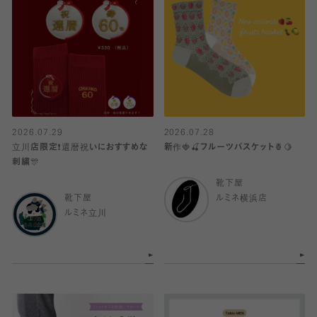
2026.07.29
2026.07.28
立川店限定❗️還暦祝いにおすすめな
新作🍓🍒フルーツバスケット🍍🍋
刺繍🎊
靴下屋
靴下屋
ルミネ横浜店
ルミネ立川