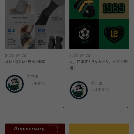
2026.07.29
2026.07.29
軽い・涼しい・吸水・速乾
立川店限定！サッカーサポーター刺
繍！
靴下屋
ルミネ立川
靴下屋
ルミネ立川