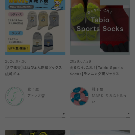
2026.07.30
2026.07.29
【8/7発売】はねぴょん刺繍ソックス
走るなら、これ！【Tabio Sports
続報🐰✈️
Socks】ランニング用ソックス
靴下屋
靴下屋
アトレ大森
MARK IS みなとみら
い