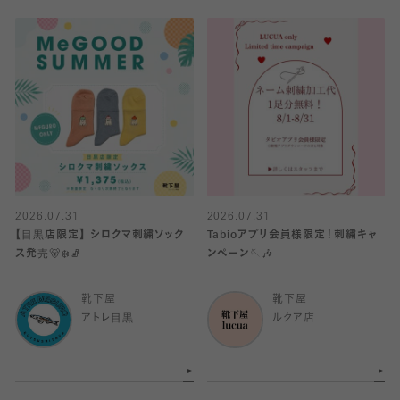
2026.07.31
2026.07.31
【目黒店限定】 シロクマ刺繍ソック
Tabioアプリ会員様限定！刺繍キャ
ス発売🐻‍❄️🧦
ンペーン🪡🎶
靴下屋
靴下屋
アトレ目黒
ルクア店