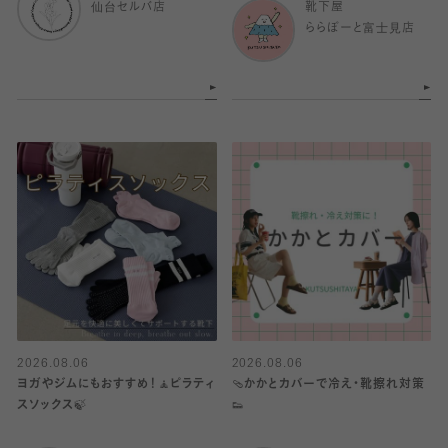
仙台セルバ店
靴下屋
ららぽーと富士見店
2026.08.06
2026.08.06
ヨガやジムにもおすすめ！🧘ピラティ
🩴かかとカバーで冷え・靴擦れ対策
スソックス🍃
👟