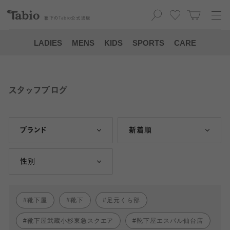
靴下の
Tabio
公式通販
LADIES
MENS
KIDS
SPORTS
CARE
スタッフブログ
ブランド
新着順
性別
靴下屋
靴下
足元くら部
靴下屋武蔵小杉東急スクエア
靴下屋エスパル仙台店