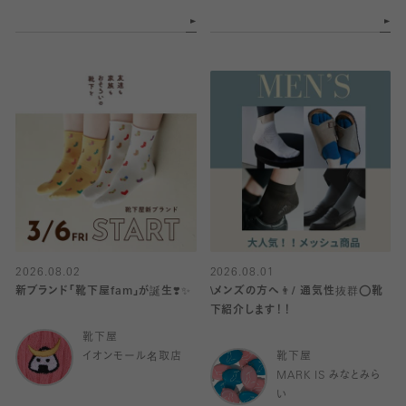
2026.08.02
2026.08.01
新ブランド「靴下屋fam」が誕生❣️✨
\メンズの方へ👨/ 通気性抜群⭕️靴
下紹介します！！
靴下屋
イオンモール名取店
靴下屋
MARK IS みなとみら
い