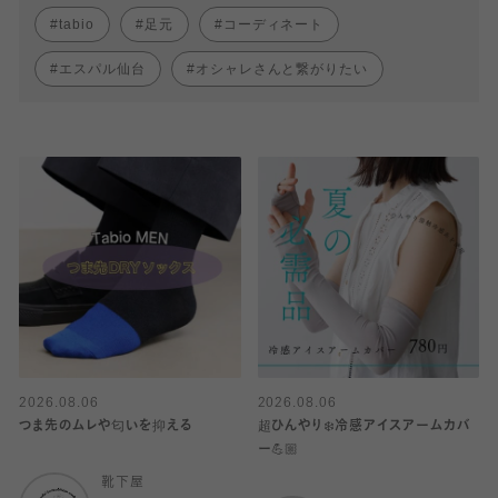
tabio
足元
コーディネート
エスパル仙台
オシャレさんと繋がりたい
2026.08.06
2026.08.06
つま先のムレや匂いを抑える
超ひんやり❄️冷感アイスアームカバ
ー💪🏼
靴下屋