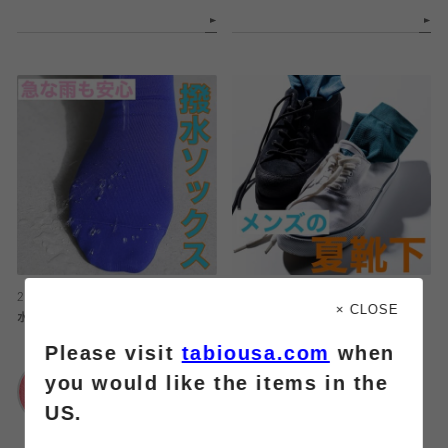
2026.08.02
2026.08.02
× CLOSE
水を弾く⁉️撥水ソックス💧
今年の夏も【FULL MESH】で決ま
り️‼️
Please visit
tabiousa.com
when
靴下屋
you would like the items in the
イオンモール名取店
靴下屋
US.
イオンモール名取店