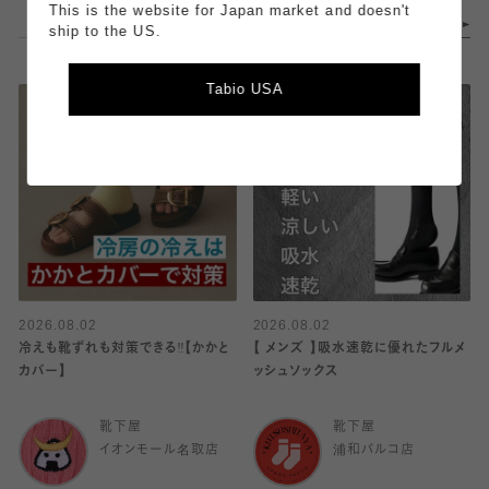
This is the website for Japan market and doesn't
ship to the US.
Tabio USA
2026.08.02
2026.08.02
冷えも靴ずれも対策できる‼️【かかと
【 メンズ 】吸水速乾に優れたフルメ
カバー】
ッシュソックス
靴下屋
靴下屋
イオンモール名取店
浦和パルコ店