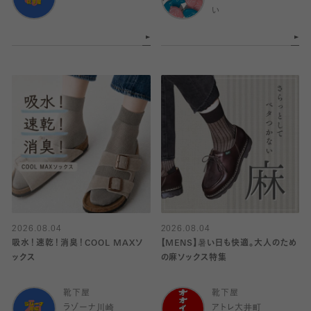
い
2026.08.04
2026.08.04
吸水！速乾！消臭！COOL MAXソ
【MENS】暑い日も快適。大人のため
ックス
の麻ソックス特集
靴下屋
靴下屋
ラゾーナ川崎
アトレ大井町