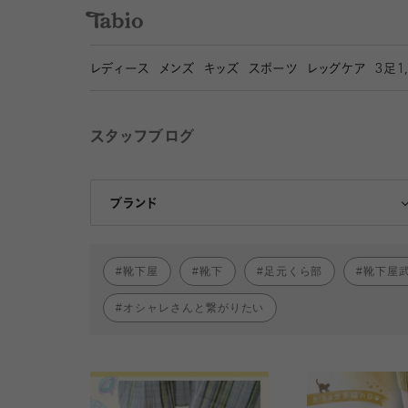
レディース
メンズ
キッズ
スポーツ
レッグケア
3
足1
スタッフブログ
靴下屋
Tabio
ブランド
靴下屋
靴下
足元くら部
靴下屋
オシャレさんと繋がりたい