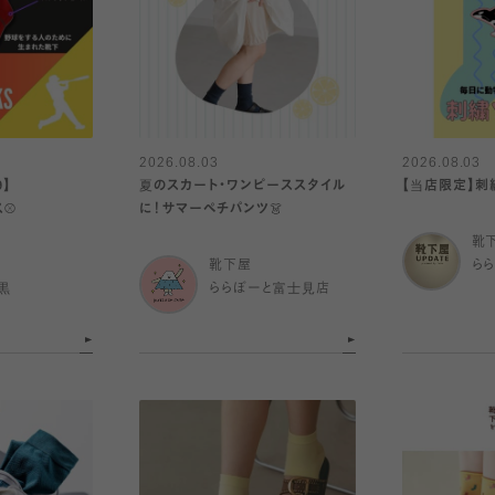
2026.08.03
2026.08.03
9】
夏のスカート・ワンピーススタイル
【当店限定】刺
⚾️
に！サマーペチパンツ👗
靴
靴下屋
ら
黒
ららぽーと富士見店