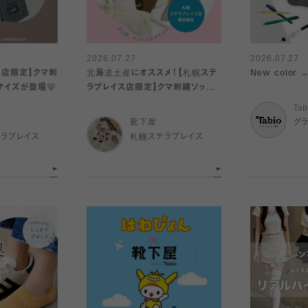
2026.07.27
2026.07.27
ス店限定】クマ刺
北海道土産にオススメ！【札幌ステ
New color
サイズが登場🐻
ラプレイス店限定】クマ刺繍ソック
ス🐻、北海道限定巾着♪
Tab
靴下屋
グ
ラプレイス
札幌ステラプレイス