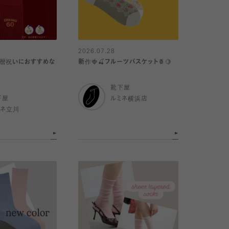
2026.07.28
還暦祝いにおすすめな
新作🍓🍒フルーツバスケット🍍🍋
靴下屋
下屋
ルミネ横浜店
ミネ立川