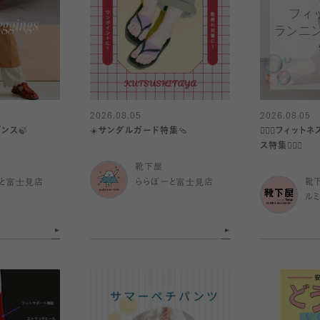
2026.08.05
2026.08.05
ンス🍃
☀️サンダルガード特集🩴
🧘🏼‍♀️フィ
ス特集🏃🏼‍♀️
靴下屋
と富士見店
ららぽーと富士見店
靴
ル