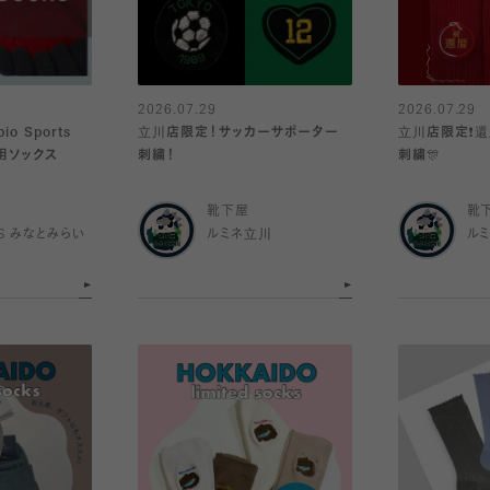
2026.07.29
2026.07.29
o Sports
立川店限定！サッカーサポーター
立川店限定❗️
グ用ソックス
刺繍！
刺繍🎊
靴下屋
靴
IS みなとみらい
ルミネ立川
ル