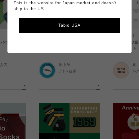
This is the website for Japan market and doesn't
ship to the US.
Tabio USA
2026.07.31
2026.07.31
レンカ🌈
【目黒店限定】 シロクマ刺繍ソック
Tabioアプ
ス発売🐻‍❄️🧦
ンペーン🪡🎶
浜店
靴下屋
靴
アトレ目黒
ル