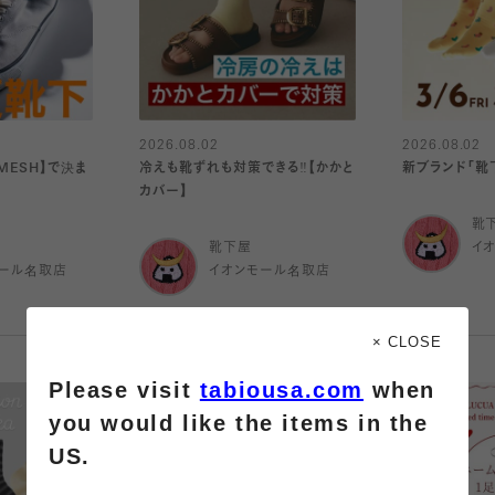
2026.08.02
2026.08.02
MESH】で決ま
冷えも靴ずれも対策できる‼️【かかと
新ブランド「靴下
カバー】
靴
靴下屋
イ
ール名取店
イオンモール名取店
× CLOSE
Please visit
tabiousa.com
when
you would like the items in the
US.