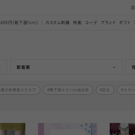
カスタム刺繍
特集
コーデ
ブランド
ギフト
,485円（靴下屋
fam）
人気ランキング順
新着順
武蔵小杉東急スクエア
靴下屋エスパル仙台店
足元
エス