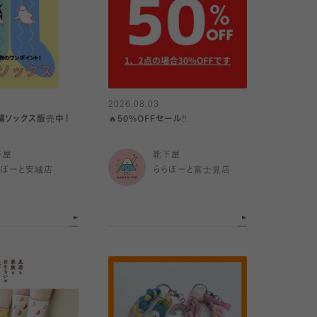
2026.08.03
繍ソックス販売中！
🔥50%OFFセール‼️
下屋
靴下屋
らぽーと安城店
ららぽーと富士見店