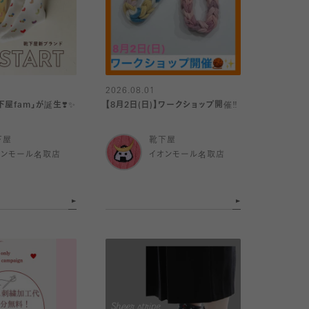
2026.08.01
屋fam」が誕生❣️✨
【8月2日(日)】ワークショップ開催‼️
下屋
靴下屋
オンモール名取店
イオンモール名取店