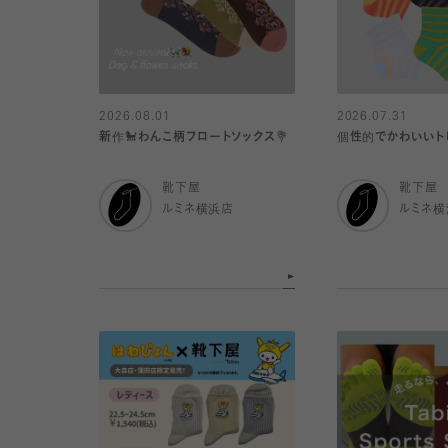
2026.08.01
2026.07.31
新作🐩わんこ柄フロートソックス💐
個性的でかわいいト
靴下屋
靴下屋
ルミネ横浜店
ルミネ横