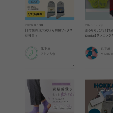
2026.07.30
2026.07.29
【8/7発売】はねぴょん刺繍ソックス
走るなら、これ！【Tabi
続報🐰✈️
Socks】ランニン
靴下屋
靴下屋
アトレ大森
MARK 