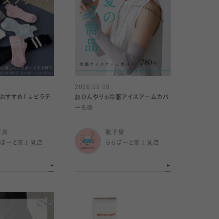
2026.08.06
おすすめ！🧘ピラテ
超ひんやり❄️冷感アイスアームカバ
ー💪🏼
下屋
靴下屋
らぽーと富士見店
ららぽーと富士見店