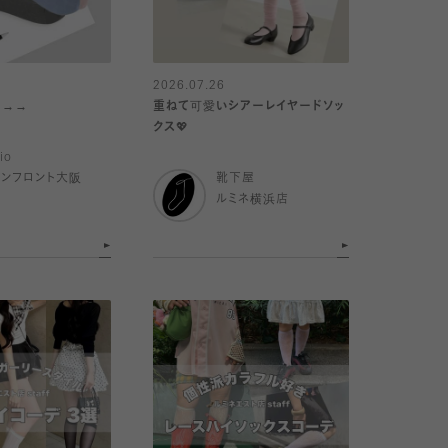
2026.07.26
 →→→
重ねて可愛いシアーレイヤードソッ
クス💖
io
ランフロント大阪
靴下屋
ルミネ横浜店