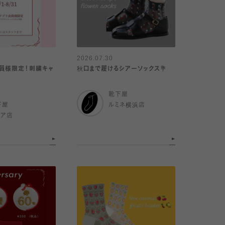
2026.07.30
リ会員様限定！刺繍キャ
秋口まで履けるシアーソックス💐
靴下屋
下屋
ルミネ横浜店
クア店