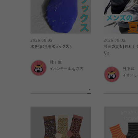
2026.08.02
2026.08.02
水を弾く⁉️撥水ソックス💧
今年の夏も【FULL 
り️‼️
靴下屋
イオンモール名取店
靴下屋
イオンモ