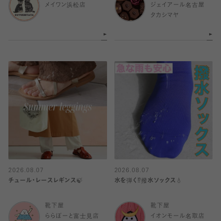
メイワン浜松店
ジェイアール名古屋
タカシマヤ
2026.08.07
2026.08.07
チュール・レースレギンス🍃
水を弾く⁉️撥水ソックス💧
靴下屋
靴下屋
ららぽーと富士見店
イオンモール名取店