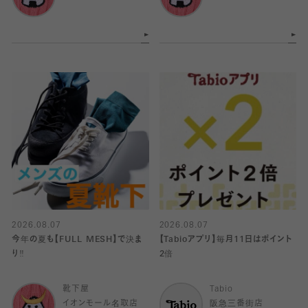
2026.08.07
2026.08.07
今年の夏も【FULL MESH】で決ま
【Tabioアプリ】毎月11日はポイント
り️‼️
2倍
靴下屋
Tabio
イオンモール名取店
阪急三番街店