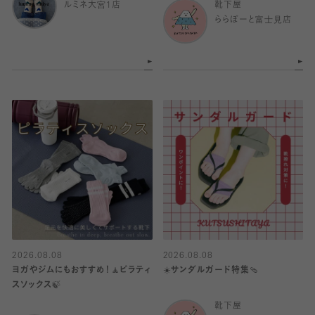
ルミネ大宮1店
靴下屋
ららぽーと富士見店
2026.08.08
2026.08.08
ヨガやジムにもおすすめ！🧘ピラティ
☀️サンダルガード特集🩴
スソックス🍃
靴下屋