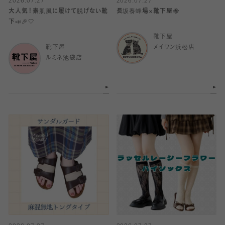
2026.07.27
2026.07.27
大人気！素肌風に履けて脱げない靴
長坂養蜂場×靴下屋🐝
下📣🎉🤍
靴下屋
靴下屋
メイワン浜松店
ルミネ池袋店