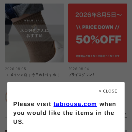
2026.08.05
2026.08.04
〈 メイワン店｜今日のおすすめ 〉
プライスダウン！
靴下屋
Tabio
× CLOSE
メイワン浜松店
阪急三番街店
Please visit
tabiousa.com
when
you would like the items in the
US.