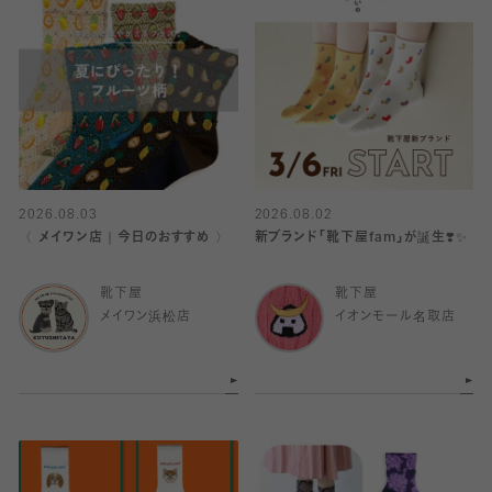
2026.08.03
2026.08.02
〈 メイワン店｜今日のおすすめ 〉
新ブランド「靴下屋fam」が誕生❣️✨
靴下屋
靴下屋
メイワン浜松店
イオンモール名取店