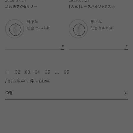
2026.07.27
2026.07.27
足元のアクセサリー
【人気】レースハイソックス🌼
靴下屋
靴下屋
仙台セルバ店
仙台セルバ店
...
01
02
03
04
05
65
3875件中 1件 - 60件
つぎ