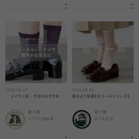
2026.08.07
2026.08.06
〈 メイワン店｜今日のおすすめ 〉
素足より快適【足ベールシリーズ】
靴下屋
靴下屋
メイワン浜松店
ルミネ立川