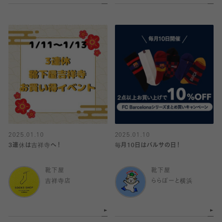
2025.01.10
2025.01.10
3連休は吉祥寺へ！
毎月10日はバルサの日！
靴下屋
靴下屋
吉祥寺店
ららぽーと横浜