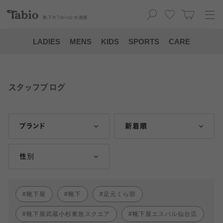
靴下の
Tabio
公式通販
LADIES
MENS
KIDS
SPORTS
CARE
スタッフブログ
ブランド
新着順
性別
靴下屋
靴下
足元くら部
靴下屋武蔵小杉東急スクエア
靴下屋エスパル仙台店