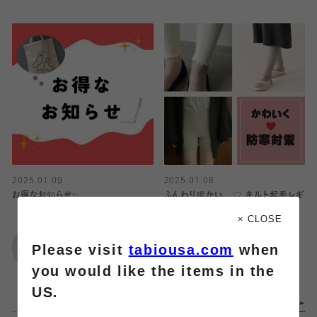
2025.01.09
2025.01.08
お得なお知らせ✨
ふんわり暖かい、、♡ キルト起毛レギ
ンスのご紹介！
× CLOSE
靴下屋
Please visit
tabiousa.com
when
ららぽーと門真店
靴下屋
武蔵小杉東急スクエ
you would like the items in the
ア
US.