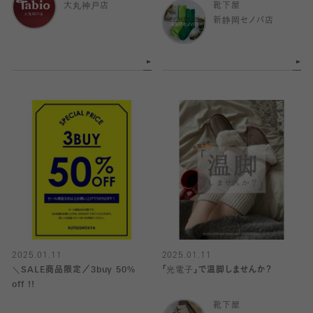
大丸神戸店
靴下屋
新静岡セノバ店
2025.01.11
2025.01.11
＼SALE商品限定／3buy 50%
「光電子」で温脚しませんか？
off !!
靴下屋