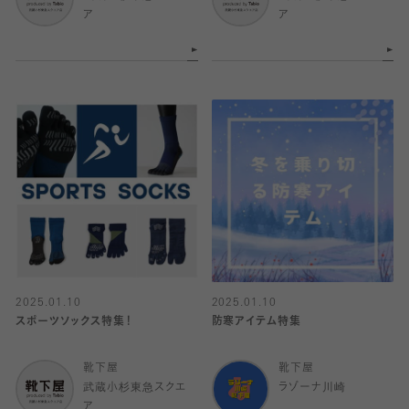
ア
ア
2025.01.10
2025.01.10
スポーツソックス特集！
防寒アイテム特集
靴下屋
靴下屋
武蔵小杉東急スクエ
ラゾーナ川崎
ア