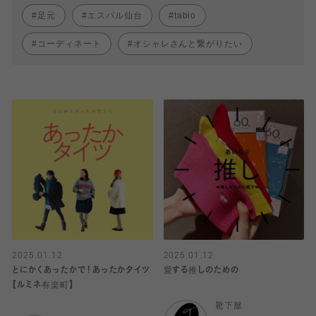
足元
エスパル仙台
tabio
コーディネート
オシャレさんと繋がりたい
2025.01.12
2025.01.12
とにかくあったかで！あったかタイツ
愛する推しのための
【ルミネ有楽町】
靴下屋