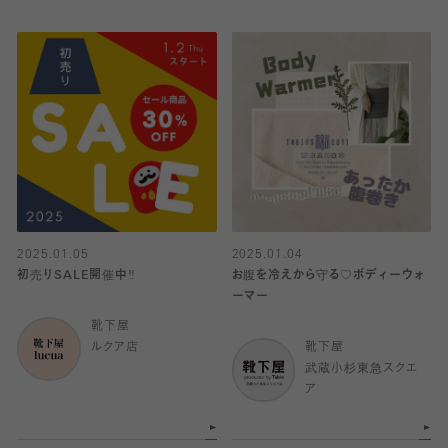
2025.01.05
2025.01.04
初売りSALE開催中‼️
お腹を冷えから守る♡ボディーウォ
ーマー
靴下屋
ルクア店
靴下屋
武蔵小杉東急スクエ
ア