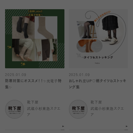
2025.01.09
2025.01.09
防寒対策にオススメ！！✨光電子特
おしゃれ度UP♡柄タイツ&ストッキ
集✨
ング集
靴下屋
靴下屋
武蔵小杉東急スクエ
武蔵小杉東急スクエ
ア
ア